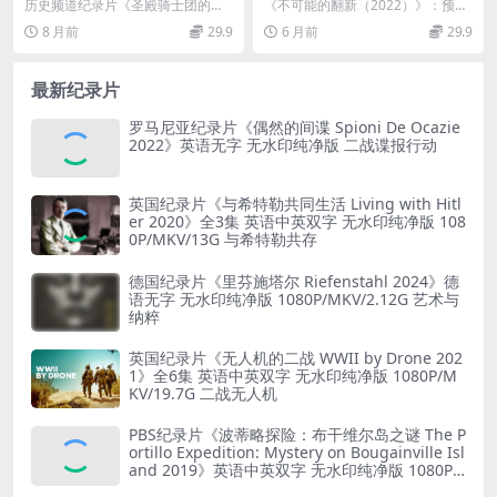
宝藏 Pirate Treasure of the
enovation Impossible 202
历史频道纪录片《圣殿骑士团的海
《不可能的翻新（2022）》：预算
Knights Templar 2015》第
2》全8集 英语中英双字 官方
盗宝藏（Pirate Treasure of th...
与梦想间的家居拯救计划 当业主的
8 月前
29.9
6 月前
29.9
一季全6集 英语中英双字 无水
纯净版 1080P/MKV/20.7G 美
装修梦想因预算...
印纯净版 1080P/MKV/22.8G
国家居装修翻新
海盗宝藏
最新纪录片
罗马尼亚纪录片《偶然的间谍 Spioni De Ocazie
2022》英语无字 无水印纯净版 二战谍报行动
英国纪录片《与希特勒共同生活 Living with Hitl
er 2020》全3集 英语中英双字 无水印纯净版 108
0P/MKV/13G 与希特勒共存
德国纪录片《里芬施塔尔 Riefenstahl 2024》德
语无字 无水印纯净版 1080P/MKV/2.12G 艺术与
纳粹
英国纪录片《无人机的二战 WWII by Drone 202
1》全6集 英语中英双字 无水印纯净版 1080P/M
KV/19.7G 二战无人机
PBS纪录片《波蒂略探险：布干维尔岛之谜 The P
ortillo Expedition: Mystery on Bougainville Isl
and 2019》英语中英双字 无水印纯净版 1080P/
MKV/5.18G 山本五十六死因