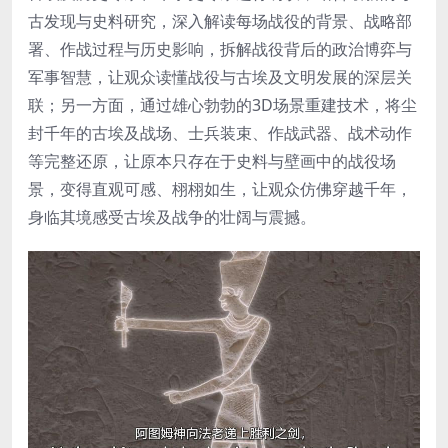
古发现与史料研究，深入解读每场战役的背景、战略部
署、作战过程与历史影响，拆解战役背后的政治博弈与
军事智慧，让观众读懂战役与古埃及文明发展的深层关
联；另一方面，通过雄心勃勃的3D场景重建技术，将尘
封千年的古埃及战场、士兵装束、作战武器、战术动作
等完整还原，让原本只存在于史料与壁画中的战役场
景，变得直观可感、栩栩如生，让观众仿佛穿越千年，
身临其境感受古埃及战争的壮阔与震撼。