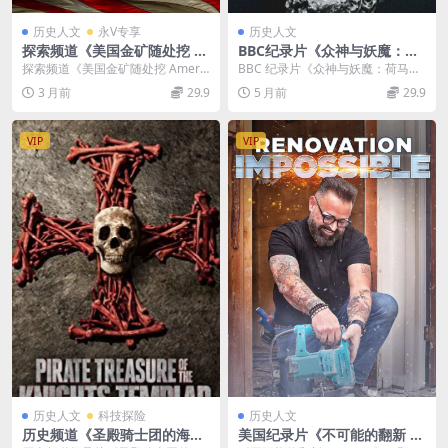
历史人文
永V专享
历史人文
探索频道《美国金矿随处挖 A
BBC纪录片《众神与妖魔：荷
merica’s Backyard Gold 20
马史诗中的奥德赛 Gods & M
探索频道《美国金矿随处挖 Americ
BBC 纪录片《众神与妖魔：荷马史
24》全8集 英语中英双字 无水
onsters: Homer’s Odyssey
a’s Backyard Go...
诗中的奥德赛 Gods & Monst...
3 月前
29.9
5 月前
29.9
印纯净版 1080P/MKV/33.7G
2010》英语中字 720P/MKV/
美国后院淘金记
1.73G 荷马史诗纪录片
VIP
VIP
历史人文
科技探险
历史人文
历史频道《圣殿骑士团的海盗
美国纪录片《不可能的翻新 R