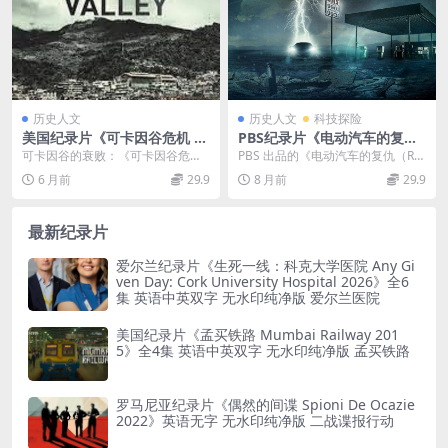
历史人文
历史人文
科技探险
美国纪录片《可卡因谷危机 Cr
PBS纪录片《电动汽车的复仇
isis in Cocaine Valley 202
Revenge Of The Electric Ca
可卡因谷的衰败：《可卡因谷危机C
PBS 出品的《电动汽车的复仇（Re
2》英语中英双字 官方纯净版
r》英语中英双字 720P/MP4/
risis in Cocaine Valley ...
venge Of The Electric ...
6 月前
29.9
8 月前
29.9
1080P/MKV/939M 可卡因谷
G 全球电动车的复苏
的衰败
最新纪录片
爱尔兰纪录片《生死一线：科克大学医院 Any Gi
ven Day: Cork University Hospital 2026》全6
集 英语中英双字 无水印纯净版 爱尔兰医院
美国纪录片《孟买铁路 Mumbai Railway 201
5》全4集 英语中英双字 无水印纯净版 孟买铁路
罗马尼亚纪录片《偶然的间谍 Spioni De Ocazie
2022》英语无字 无水印纯净版 二战谍报行动