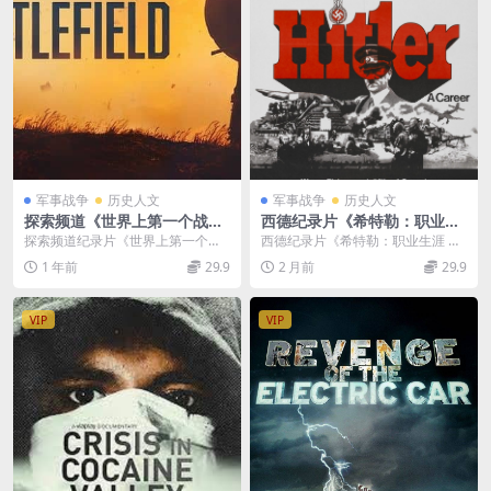
军事战争
历史人文
军事战争
历史人文
探索频道《世界上第一个战场
西德纪录片《希特勒：职业生
World’s First Battlefield 20
涯 Hitler: A Career 1978》全
探索频道纪录片《世界上第一个战
西德纪录片《希特勒：职业生涯 Hit
23》英语中英双字 无水印纯净
3集 英语中英双字 无水印纯净
场 World’s First Bat...
ler: A Career 1978》介绍 ...
1 年前
29.9
2 月前
29.9
版 1080P/MKV/3.79G 古老的
版 高码1080P/MKV/21G 希特
战场
勒的崛起
VIP
VIP