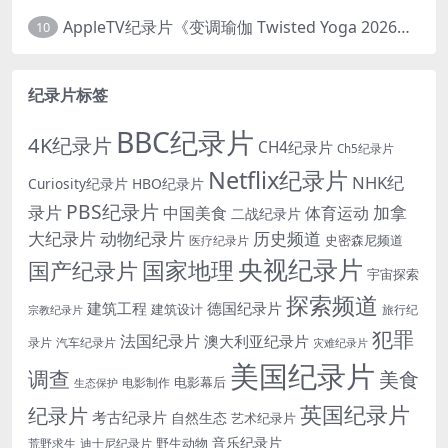
AppleTV纪录片《变调瑜伽 Twisted Yoga 2026》全3集 英语中英双字 无水印纯净版 1080P/MKV/10G 瑜伽大师背后的真相
10
纪录片标签
BBC纪录片
4K纪录片
CH4纪录片
Ch5纪录片
Netflix纪录片
NHK纪
Curiosity纪录片
HBO纪录片
PBS纪录片
录片
加拿
中国美食
体育运动
二战纪录片
大纪录片
动物纪录片
历史频道
史密森尼频道
医疗纪录片
央视纪录片
国家地理
国产纪录片
宇宙探索
探索频道
建筑工程
德国纪录片
建筑设计
旅行纪
宗教纪录片
犯罪
法国纪录片
澳大利亚纪录片
录片
汽车纪录片
灾难纪录片
美国纪录片
调查
美食
电影幕后
电影制作
生态保护
英国纪录片
纪录片
考古纪录片
自然生态
艺术纪录片
音乐纪录片
野生动物
迪士尼纪录片
荒野求生