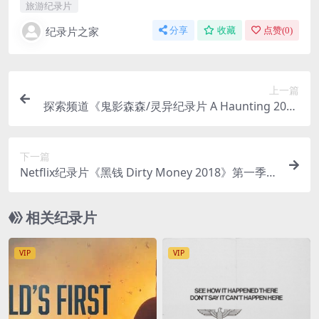
旅游纪录片
纪录片之家
分享
收藏
点赞(
0
)
上一篇
探索频道《鬼影森森/灵异纪录片 A Haunting 2005
-2022》第1-11季全115集 英语中英双字 无水印纯
净版 1080P/MKV/75.1G
下一篇
Netflix纪录片《黑钱 Dirty Money 2018》第一季全
6集 英语中字 1080P/MP4/8.48G 资本背后骗局
相关纪录片
VIP
VIP