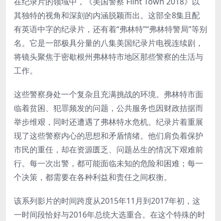
在纪录片的领域中，《美国警察 Flint Town 2018》以
其独特的视角和深刻的内涵脱颖而出。这部全8集且配
有英语中字的纪录片，还有着“弗林特”“弗林特警局”等别
名。它是一部极具分量的八集美国纪录片电视连续剧，
将镜头聚焦于密歇根州弗林特市地区那些警察的生活与
工作。
这些警察身处一个复杂且充满挑战的环境。弗林特市面
临着贫困、犯罪频发的问题，公共服务也因财政拮据而
举步维艰，同时还遭遇了弗林特水危机。纪录片着重展
现了这些警察内心的思想和矛盾情绪。他们肩负着保护
市民的重任，却在资源匮乏、问题丛生的情况下艰难前
行。每一次出警，都可能面临未知的危险和困难；每一
个决策，都需要在各种利益和责任之间权衡。
该系列影片的时间跨度从2015年11月到2017年初，这
一时间段恰好与2016年总统大选重合。在这个特殊的时