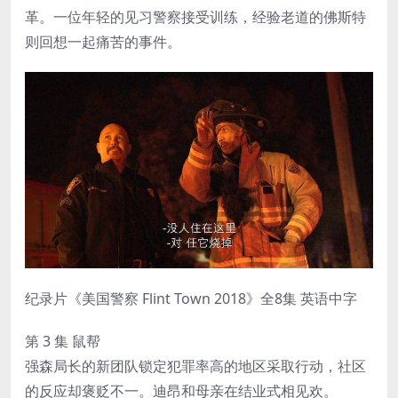
革。一位年轻的见习警察接受训练，经验老道的佛斯特
则回想一起痛苦的事件。
纪录片《美国警察 Flint Town 2018》全8集 英语中字
第 3 集 鼠帮
强森局长的新团队锁定犯罪率高的地区采取行动，社区
的反应却褒贬不一。迪昂和母亲在结业式相见欢。