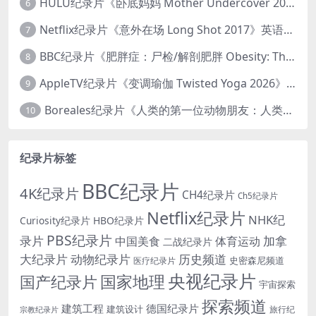
HULU纪录片《卧底妈妈 Mother Undercover 2023》全4集 英语中英双字 官方纯净版 1080P/MKV/7.6G 拯救孩子
6
Netflix纪录片《意外在场 Long Shot 2017》英语中字 720P/NKV/1.06GB 美国谋杀误判案件
7
BBC纪录片《肥胖症：尸检/解剖肥胖 Obesity: The Post Mortem 2016》英语中英双字 无水印纯净版 1080P/MKV/1.03G
8
AppleTV纪录片《变调瑜伽 Twisted Yoga 2026》全3集 英语中英双字 无水印纯净版 1080P/MKV/10G 瑜伽大师背后的真相
9
Boreales纪录片《人类的第一位动物朋友：人类和狗的神奇故事 Man’s First Friend 2018》英语中英双字 1080P/MP4/1.8G 狗的神奇故事
10
纪录片标签
BBC纪录片
4K纪录片
CH4纪录片
Ch5纪录片
Netflix纪录片
NHK纪
Curiosity纪录片
HBO纪录片
PBS纪录片
录片
加拿
中国美食
体育运动
二战纪录片
大纪录片
动物纪录片
历史频道
史密森尼频道
医疗纪录片
央视纪录片
国家地理
国产纪录片
宇宙探索
探索频道
建筑工程
德国纪录片
建筑设计
旅行纪
宗教纪录片