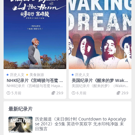
历史人文
美食旅游
历史人文
NHK纪录片《宫崎骏与苍鹭 H
美国纪录片《醒来的梦 Wakin
ayao Miyazaki and the Her
g Dream 2018》英语中英双
NHK纪录片《宫崎骏与苍鹭 Hayao
美国纪录片《醒来的梦》（Waking
on 2024》英语中英双字 无水
字 官方纯净版 1080P/MKV/2.
Miyazaki and the Her...
Dream 2018） 这部聚焦非法移民
5 月前
29.9
6 月前
29.9
印纯净版 1080P/MKV/3.15G
08G 非法移民
群...
宫崎骏纪录片
最新纪录片
历史频道《末日倒计时 Countdown to Apocalyp
se 2012》全5集 英语中英双字 无水印纯净版 末
日预言