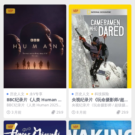
VIP
VIP
历史人文
永V专享
历史人文
科技探险
BBC纪录片《人类 Human 20
央视纪录片《玩命摄影师/超级
25》全5集 英语中英双字 无水
摄影师 Camera Men Who D
BBC纪录片《人类 Human 2025》
央视纪录片《玩命摄影师 / 超级摄
印纯净版 1080P/MKV/10.3G
are 2012》英语中字 720P/M
全5集详情 BBC Studios 出...
影师 Camera Men Who Dare ...
3 月前
29.9
8 月前
29.9
人类起源
KV/2.99G 勇敢的摄影师
VIP
VIP