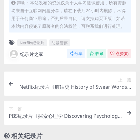
声明：本站发布的资源仅为个人学习测试使用，所有资源
均来自于互联网网盘分享，请在下载后24小时内删除，不得
用于任何商业用途，否则后果自负，请支持购买正版！如若
本站内容侵犯了原著者的合法权益，可联系我们进行处理。
Netflix纪录片
防暴警察
纪录片之家
分享
收藏
点赞(
0
)
上一篇
Netflix纪录片《脏话史 History of Swear Words 2
021》全6集 英语中字 1080P/MP4/2.69G 尼古拉斯
·凯奇带你了解脏话历史
下一篇
PBS纪录片《探索心理学 Discovering Psychology
2001》全26集 英语中字 标清/MP4/3.35G 心理学
纪录片
相关纪录片