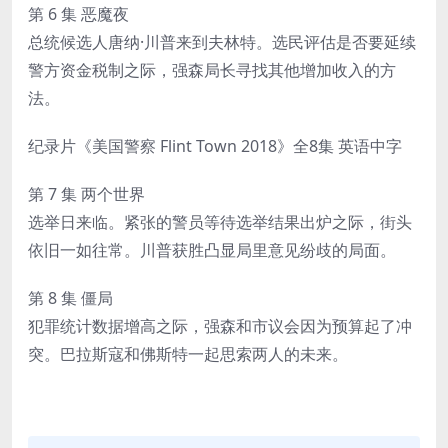
第 6 集 恶魔夜
总统候选人唐纳·川普来到夫林特。选民评估是否要延续
警方资金税制之际，强森局长寻找其他增加收入的方
法。
纪录片《美国警察 Flint Town 2018》全8集 英语中字
第 7 集 两个世界
选举日来临。紧张的警员等待选举结果出炉之际，街头
依旧一如往常。川普获胜凸显局里意见纷歧的局面。
第 8 集 僵局
犯罪统计数据增高之际，强森和市议会因为预算起了冲
突。巴拉斯寇和佛斯特一起思索两人的未来。