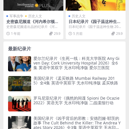
军事战争
历史人文
历史人文
史密森尼频道《河内希尔顿酒
日本纪录片《园子温这种生物
店的间谍 The Spy in the Ha
2016》日语中字 720P/MP4/
史密森尼频道出品的纪录片《河内
日本纪录片《园子温这种生物 201
noi Hilton 2015》英语中英
1.3G 日本大师园子温
希尔顿酒店的间谍 The Spy in the
6》日语中字 720P/MP4/1.3G 资
1 年前
29.9
5 月前
29.9
双字 官方纯净版 1080P/MK
H...
源...
V/3.29G 绝密救援任务
最新纪录片
爱尔兰纪录片《生死一线：科克大学医院 Any Gi
ven Day: Cork University Hospital 2026》全6
集 英语中英双字 无水印纯净版 爱尔兰医院
美国纪录片《孟买铁路 Mumbai Railway 201
5》全4集 英语中英双字 无水印纯净版 孟买铁路
罗马尼亚纪录片《偶然的间谍 Spioni De Ocazie
2022》英语无字 无水印纯净版 二战谍报行动
美国纪录片《凶手背后的邪教：安德烈娅·耶茨的
故事 The Cult Behind the Killer: The Andrea Y
ates Story 2026》全3集 英语中英双字 无水印纯