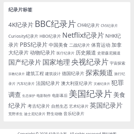
纪录片标签
BBC纪录片
4K纪录片
CH4纪录片
Ch5纪录片
Netflix纪录片
NHK纪
Curiosity纪录片
HBO纪录片
PBS纪录片
录片
加拿
中国美食
体育运动
二战纪录片
大纪录片
动物纪录片
历史频道
史密森尼频道
医疗纪录片
央视纪录片
国家地理
国产纪录片
宇宙探索
探索频道
建筑工程
德国纪录片
建筑设计
旅行纪
宗教纪录片
犯罪
法国纪录片
澳大利亚纪录片
录片
汽车纪录片
灾难纪录片
美国纪录片
调查
美食
电影幕后
电影制作
生态保护
英国纪录片
纪录片
考古纪录片
自然生态
艺术纪录片
音乐纪录片
野生动物
迪士尼纪录片
荒野求生
Copyright © 2025
纪录片之家
- All rights reserved
网站地图