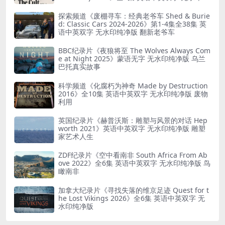
净版 精神控制
探索频道《废棚寻车：经典老爷车 Shed & Burie
d: Classic Cars 2024-2026》第1-4集全38集 英
语中英双字 无水印纯净版 翻新老爷车
BBC纪录片《夜狼将至 The Wolves Always Com
e at Night 2025》蒙语无字 无水印纯净版 乌兰
巴托真实故事
科学频道《化腐朽为神奇 Made by Destruction
2016》全10集 英语中英双字 无水印纯净版 废物
利用
英国纪录片《赫普沃斯：雕塑与风景的对话 Hep
worth 2021》英语中英双字 无水印纯净版 雕塑
家艺术人生
ZDF纪录片《空中看南非 South Africa From Ab
ove 2022》全6集 英语中英双字 无水印纯净版 鸟
瞰南非
加拿大纪录片《寻找失落的维京足迹 Quest for t
he Lost Vikings 2026》全6集 英语中英双字 无
水印纯净版