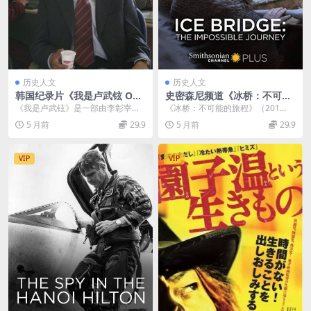
历史人文
历史人文
韩国纪录片《我是卢武铉 Our
史密森尼频道《冰桥：不可能
President 2017》韩语中字 7
的旅程 Ice Bridge: The Imp
《我是卢武铉》是一部由李彰宰导
《冰桥：不可能的旅程》（201
20P/AVI/1.64GB 韩国总统卢
ossible Journey 2018》英语
演，于2017年上映的韩国纪录片，
8）：重探冰河时代的跨洋迁徙之谜
5 月前
29.9
5 月前
29.9
武铉纪录片下载
多国中字 官方纯净版 1080P/
该片以已故韩国前...
作为史密森尼频道...
MKV/2.83G 冰河时代
VIP
VIP