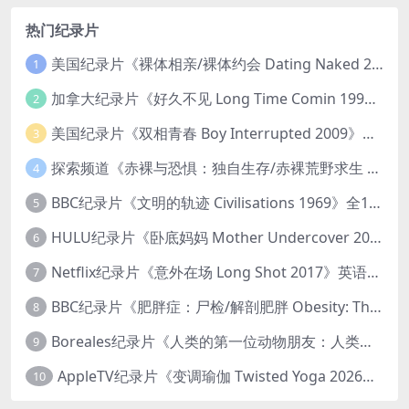
热门纪录片
美国纪录片《裸体相亲/裸体约会 Dating Naked 2014-2016》第1-3季全33集 英语中英双字 无水印纯净版 1080P/MKV/85.6G 裸体相亲真人秀
1
加拿大纪录片《好久不见 Long Time Comin 1993》英语中英双字 官方纯净版 1080P/MKV/1G 女同性艺术家
2
美国纪录片《双相青春 Boy Interrupted 2009》英语中英双字 官方纯净版 1080P/MKV/1.43G 青少年躁郁症
3
探索频道《赤裸与恐惧：独自生存/赤裸荒野求生 Naked and Afraid: Solo 2023》第一季全8集 英语中英双字 官方纯净版 高码1080P/MKV/45.4G
4
BBC纪录片《文明的轨迹 Civilisations 1969》全13集 英语中英双字 高清收藏版 1080P/MKV/64.1G 西方艺术史话
5
HULU纪录片《卧底妈妈 Mother Undercover 2023》全4集 英语中英双字 官方纯净版 1080P/MKV/7.6G 拯救孩子
6
Netflix纪录片《意外在场 Long Shot 2017》英语中字 720P/NKV/1.06GB 美国谋杀误判案件
7
BBC纪录片《肥胖症：尸检/解剖肥胖 Obesity: The Post Mortem 2016》英语中英双字 无水印纯净版 1080P/MKV/1.03G
8
Boreales纪录片《人类的第一位动物朋友：人类和狗的神奇故事 Man’s First Friend 2018》英语中英双字 1080P/MP4/1.8G 狗的神奇故事
9
AppleTV纪录片《变调瑜伽 Twisted Yoga 2026》全3集 英语中英双字 无水印纯净版 1080P/MKV/10G 瑜伽大师背后的真相
10