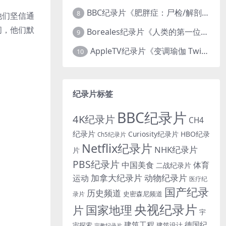
BBC纪录片《肥胖症：尸检/解剖肥胖 Obesity: The Post Mortem 2016》英语中英双字 无水印纯净版 1080P/MKV/1.03G
8
他们坚信通
间，他们默
Boreales纪录片《人类的第一位动物朋友：人类和狗的神奇故事 Man’s First Friend 2018》英语中英双字 1080P/MP4/1.8G 狗的神奇故事
9
AppleTV纪录片《变调瑜伽 Twisted Yoga 2026》全3集 英语中英双字 无水印纯净版 1080P/MKV/10G 瑜伽大师背后的真相
10
纪录片标签
BBC纪录片
4K纪录片
CH4
纪录片
Curiosity纪录片
HBO纪录
Ch5纪录片
Netflix纪录片
NHK纪录片
片
PBS纪录片
中国美食
体育
二战纪录片
加拿大纪录片
动物纪录片
运动
医疗纪
国产纪录
历史频道
史密森尼频道
录片
央视纪录片
国家地理
片
宇
建筑工程
德国纪
宙探索
建筑设计
宗教纪录片