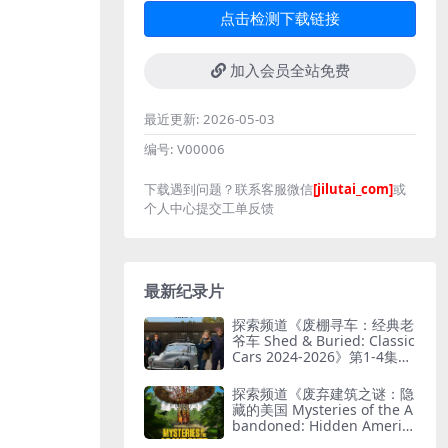
点击检测下载链接
加入会员全站免费
最近更新:
2026-05-03
编号:
V00006
下载遇到问题？联系客服微信
[jilutai_com]
或
个人中心提交工单反馈
最新纪录片
探索频道《废棚寻车：经典老
爷车 Shed & Buried: Classic
Cars 2024-2026》第1-4集全
38集 英语中英双字 无水印纯
净版 翻新老爷车
探索频道《废弃建筑之谜：隐
藏的美国 Mysteries of the A
bandoned: Hidden Americ
a 2025》第4季全9集 英语中