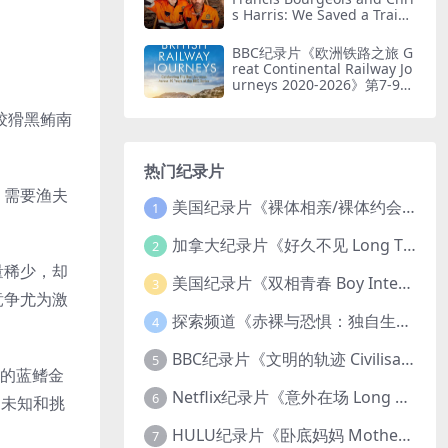
s Harris: We Saved a Train
2026》第一季全8集 英语中英
双字 无水印纯净版 1080P/M
BBC纪录片《欧洲铁路之旅 G
KV/19.6G 火车修复
reat Continental Railway Jo
urneys 2020-2026》第7-9季
全41集 英语中英双字1080P/
MP4/58.4G 欧洲铁路游
战、狡猾黑鲔南
热门纪录片
，需要渔夫
美国纪录片《裸体相亲/裸体约会 Dating Naked 2014-2016》第1-3季全33集 英语中英双字 无水印纯净版 1080P/MKV/85.6G 裸体相亲真人秀
1
加拿大纪录片《好久不见 Long Time Comin 1993》英语中英双字 官方纯净版 1080P/MKV/1G 女同性艺术家
2
量稀少，却
美国纪录片《双相青春 Boy Interrupted 2009》英语中英双字 官方纯净版 1080P/MKV/1.43G 青少年躁郁症
3
竞争尤为激
探索频道《赤裸与恐惧：独自生存/赤裸荒野求生 Naked and Afraid: Solo 2023》第一季全8集 英语中英双字 官方纯净版 高码1080P/MKV/45.4G
4
BBC纪录片《文明的轨迹 Civilisations 1969》全13集 英语中英双字 高清收藏版 1080P/MKV/64.1G 西方艺术史话
5
”的蓝鳍金
Netflix纪录片《意外在场 Long Shot 2017》英语中字 720P/NKV/1.06GB 美国谋杀误判案件
6
了未知和挑
HULU纪录片《卧底妈妈 Mother Undercover 2023》全4集 英语中英双字 官方纯净版 1080P/MKV/7.6G 拯救孩子
7