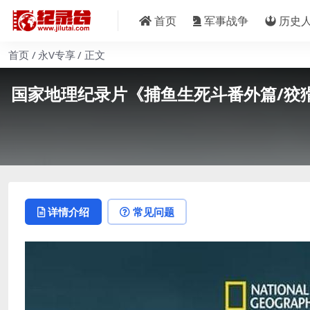
首页
军事战争
历史
首页
永V专享
正文
国家地理纪录片《捕鱼生死斗番外篇/狡猾黑鲔南北
详情介绍
常见问题