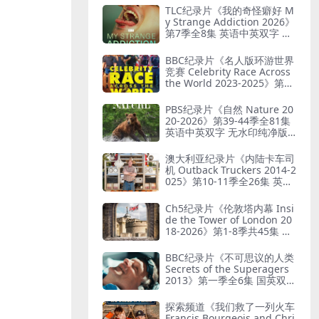
英双字 无水印纯净版 被遗弃
TLC纪录片《我的奇怪癖好 M
之谜
y Strange Addiction 2026》
第7季全8集 英语中英双字 官
方纯净版 奇葩癖好
BBC纪录片《名人版环游世界
竞赛 Celebrity Race Across
the World 2023-2025》第1-
3季全18集 英语中英双字 无
水印纯净版 1080P/MKV/44.8
PBS纪录片《自然 Nature 20
G 旅行竞赛
20-2026》第39-44季全81集
英语中英双字 无水印纯净版 1
080P/MKV/184G 自然奇境
澳大利亚纪录片《内陆卡车司
机 Outback Truckers 2014-2
025》第10-11季全26集 英语
中英双字 无水印纯净版 1080
P/MKV/37.9G 澳洲公路运输
Ch5纪录片《伦敦塔内幕 Insi
业
de the Tower of London 20
18-2026》第1-8季共45集 英
语中英双字 无水印纯净版 10
80P/MKV/67.1G 走进伦敦塔
BBC纪录片《不可思议的人类
Secrets of the Superagers
2013》第一季全6集 国英双语
中英双字 无水印纯净版 4K超
清/2160P/MKV/62.1G 长寿的
探索频道《我们救了一列火车
秘诀
Francis Bourgeois and Chri