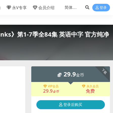
物
永V专享
会员介绍
登录
anks》第1-7季全84集 英语中字 官方纯净
下载
29.9
金币
VIP会员
永久会员
29.9
免费
金币
登录后购买