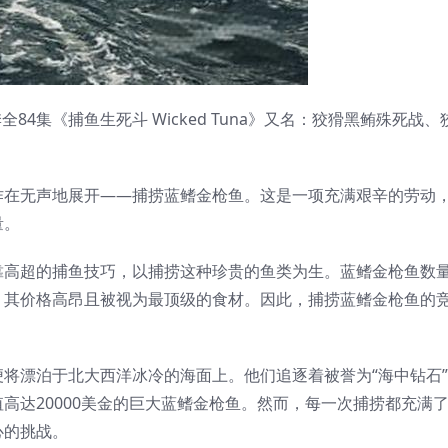
第1-7季全84集《捕鱼生死斗 Wicked Tuna》又名：狡猾黑鲔殊死
作在无声地展开——捕捞蓝鳍金枪鱼。这是一项充满艰辛的劳动
量。
靠高超的捕鱼技巧，以捕捞这种珍贵的鱼类为生。蓝鳍金枪鱼数
，其价格高昂且被视为最顶级的食材。因此，捕捞蓝鳍金枪鱼的
将漂泊于北大西洋冰冷的海面上。他们追逐着被誉为“海中钻石
高达20000美金的巨大蓝鳍金枪鱼。然而，每一次捕捞都充满
心的挑战。