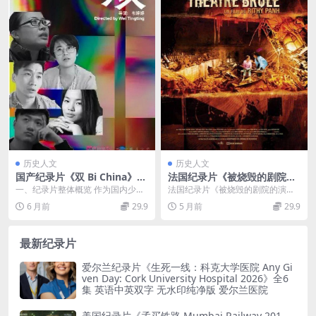
历史人文
历史人文
国产纪录片《双 Bi China》国
法国纪录片《被烧毁的剧院的
语中英字 720P/MP4/3.54G
演员们 Les Artistes du thea
一、纪录片整体概览 作为国内少有
法国纪录片《被烧毁的剧院的演员
双性恋纪录片下载
tre brule 2005》法语中字 AV
的聚焦双性恋群体的纪实作品，国
们 Les Artistes du théâtre...
6 月前
29.9
5 月前
29.9
I/675M 柬埔寨剧院大火
产纪录片《双 Bi...
最新纪录片
爱尔兰纪录片《生死一线：科克大学医院 Any Gi
ven Day: Cork University Hospital 2026》全6
集 英语中英双字 无水印纯净版 爱尔兰医院
美国纪录片《孟买铁路 Mumbai Railway 201