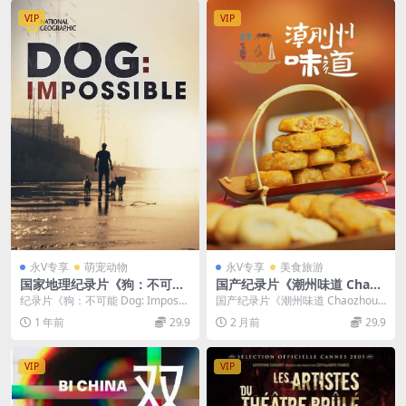
VIP
VIP
永V专享
萌宠动物
永V专享
美食旅游
国家地理纪录片《狗：不可能/
国产纪录片《潮州味道 Chaoz
驯狗任务 Dog: Impossible 2
hou Flavor 2022》第一季全6
纪录片《狗：不可能 Dog: Impossi
国产纪录片《潮州味道 Chaozhou F
021》第1-2季全14集 多国语
集 国语中字 4K超清/2160P/
ble 2021》第1-2季全14集...
lavor 2022》第一季全6集介绍...
1 年前
29.9
2 月前
29.9
言多国字幕 无水印纯净版 720
MKV/5.75G 潮州美食
P/MKV/27.1G
VIP
VIP