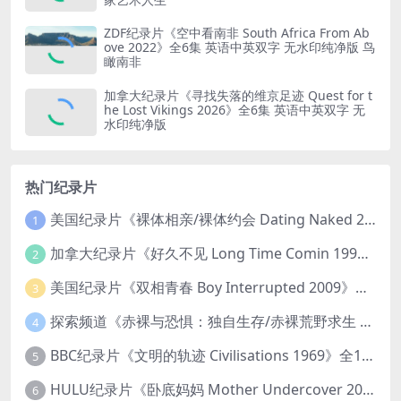
ZDF纪录片《空中看南非 South Africa From Ab
ove 2022》全6集 英语中英双字 无水印纯净版 鸟
瞰南非
加拿大纪录片《寻找失落的维京足迹 Quest for t
he Lost Vikings 2026》全6集 英语中英双字 无
水印纯净版
热门纪录片
美国纪录片《裸体相亲/裸体约会 Dating Naked 2014-2016》第1-3季全33集 英语中英双字 无水印纯净版 1080P/MKV/85.6G 裸体相亲真人秀
1
加拿大纪录片《好久不见 Long Time Comin 1993》英语中英双字 官方纯净版 1080P/MKV/1G 女同性艺术家
2
美国纪录片《双相青春 Boy Interrupted 2009》英语中英双字 官方纯净版 1080P/MKV/1.43G 青少年躁郁症
3
探索频道《赤裸与恐惧：独自生存/赤裸荒野求生 Naked and Afraid: Solo 2023》第一季全8集 英语中英双字 官方纯净版 高码1080P/MKV/45.4G
4
BBC纪录片《文明的轨迹 Civilisations 1969》全13集 英语中英双字 高清收藏版 1080P/MKV/64.1G 西方艺术史话
5
HULU纪录片《卧底妈妈 Mother Undercover 2023》全4集 英语中英双字 官方纯净版 1080P/MKV/7.6G 拯救孩子
6