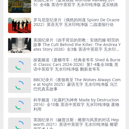
5》全4集 英语中英双字 无水印纯净版 孟买铁路
罗马尼亚纪录片《偶然的间谍 Spioni De Ocazie
2022》英语无字 无水印纯净版 二战谍报行动
美国纪录片《凶手背后的邪教：安德烈娅·耶茨的
故事 The Cult Behind the Killer: The Andrea Y
ates Story 2026》全3集 英语中英双字 无水印纯
净版 精神控制
探索频道《废棚寻车：经典老爷车 Shed & Burie
d: Classic Cars 2024-2026》第1-4集全38集 英
语中英双字 无水印纯净版 翻新老爷车
BBC纪录片《夜狼将至 The Wolves Always Com
e at Night 2025》蒙语无字 无水印纯净版 乌兰
巴托真实故事
科学频道《化腐朽为神奇 Made by Destruction
2016》全10集 英语中英双字 无水印纯净版 废物
利用
英国纪录片《赫普沃斯：雕塑与风景的对话 Hep
worth 2021》英语中英双字 无水印纯净版 雕塑
家艺术人生