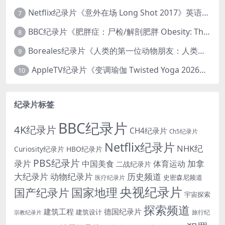
Netflix纪录片《意外在场 Long Shot 2017》英语中字 720P/NKV/1.06GB 美国谋杀误判案件
7
BBC纪录片《肥胖症：尸检/解剖肥胖 Obesity: The Post Mortem 2016》英语中英双字 无水印纯净版 1080P/MKV/1.03G
8
Boreales纪录片《人类的第一位动物朋友：人类和狗的神奇故事 Man’s First Friend 2018》英语中英双字 1080P/MP4/1.8G 狗的神奇故事
9
AppleTV纪录片《变调瑜伽 Twisted Yoga 2026》全3集 英语中英双字 无水印纯净版 1080P/MKV/10G 瑜伽大师背后的真相
10
纪录片标签
BBC纪录片
4K纪录片
CH4纪录片
Ch5纪录片
Netflix纪录片
NHK纪
Curiosity纪录片
HBO纪录片
PBS纪录片
录片
加拿
中国美食
体育运动
二战纪录片
大纪录片
动物纪录片
历史频道
史密森尼频道
医疗纪录片
央视纪录片
国家地理
国产纪录片
宇宙探索
探索频道
建筑工程
德国纪录片
建筑设计
旅行纪
宗教纪录片