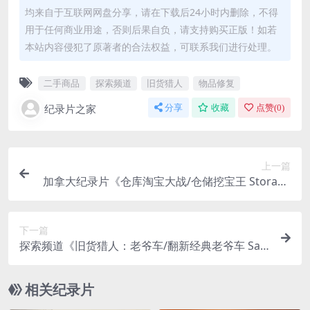
均来自于互联网网盘分享，请在下载后24小时内删除，不得
用于任何商业用途，否则后果自负，请支持购买正版！如若
本站内容侵犯了原著者的合法权益，可联系我们进行处理。
二手商品
探索频道
旧货猎人
物品修复
纪录片之家
分享
收藏
点赞(
0
)
上一篇
加拿大纪录片《仓库淘宝大战/仓储挖宝王 Storage
Wars 2024》第15季全24集 英语中英双字 无水印
纯净版 1080P/MKV/38.1G
下一篇
探索频道《旧货猎人：老爷车/翻新经典老爷车 Salv
age Hunters: Classic Cars 2023》第1-8季全38集
英语无字 官方纯净版 1080P/MKV/77G
相关纪录片