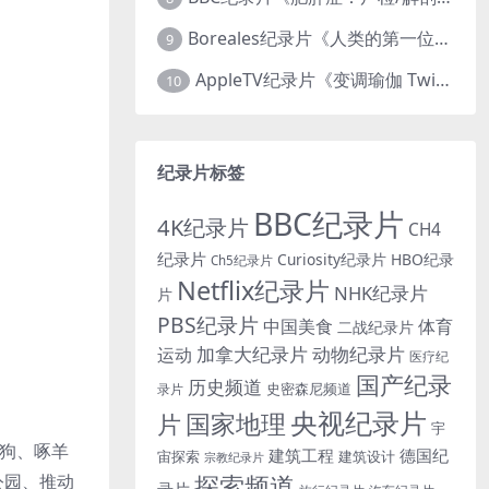
Boreales纪录片《人类的第一位动物朋友：人类和狗的神奇故事 Man’s First Friend 2018》英语中英双字 1080P/MP4/1.8G 狗的神奇故事
9
AppleTV纪录片《变调瑜伽 Twisted Yoga 2026》全3集 英语中英双字 无水印纯净版 1080P/MKV/10G 瑜伽大师背后的真相
10
纪录片标签
BBC纪录片
4K纪录片
CH4
纪录片
Curiosity纪录片
HBO纪录
Ch5纪录片
Netflix纪录片
NHK纪录片
片
PBS纪录片
中国美食
体育
二战纪录片
加拿大纪录片
动物纪录片
运动
医疗纪
国产纪录
历史频道
史密森尼频道
录片
央视纪录片
国家地理
片
宇
海狗、啄羊
建筑工程
德国纪
宙探索
建筑设计
宗教纪录片
探索频道
公园、推动
录片