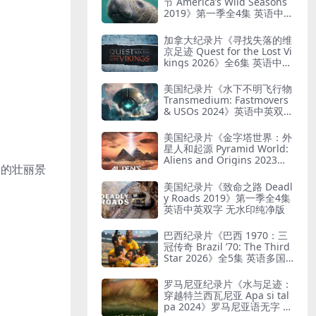
节 America’s Wild Seasons
2019》第一季全4集 英语中英
双字 无水印纯净版 美国荒野
四季
加拿大纪录片《寻找失落的维
京足迹 Quest for the Lost Vi
kings 2026》全6集 英语中英
双字 无水印纯净版
美国纪录片《水下不明飞行物
Transmedium: Fastmovers
& USOs 2024》英语中英双字
无水印纯净版 不明水下飞行
物
美国纪录片《金字塔世界：外
星人和起源 Pyramid World:
Aliens and Origins 2023》
园的壮丽景
英语中英双字 无水印纯净版
金字塔与外星人
美国纪录片《致命之路 Deadl
y Roads 2019》第一季全4集
英语中英双字 无水印纯净版
巴西纪录片《巴西 1970：三
冠传奇 Brazil ’70: The Third
Star 2026》全5集 英语多国
字幕 无水印纯净版 巴西国家
足球队
罗马尼亚纪录片《水与足迹：
穿越特兰西瓦尼亚 Apa si tal
pa 2024》罗马尼亚语无字 无