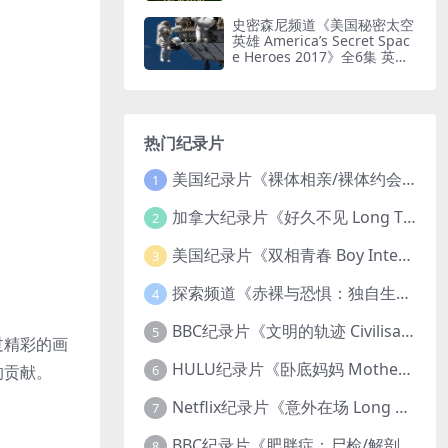
水印纯净版 耐力徒步
史密森尼频道《美国秘密太空
英雄 America’s Secret Spac
e Heroes 2017》全6集 英语
中英双字 无水印纯净版 1080
P/MKV/16.2G 太空英雄
热门纪录片
美国纪录片《裸体相亲/裸体约会 Dating Naked 2014-2016》第1-3季全33集 英语中英双字 无水印纯净版 1080P/MKV/85.6G 裸体相亲真人秀
1
加拿大纪录片《好久不见 Long Time Comin 1993》英语中英双字 官方纯净版 1080P/MKV/1G 女同性艺术家
2
美国纪录片《双相青春 Boy Interrupted 2009》英语中英双字 官方纯净版 1080P/MKV/1.43G 青少年躁郁症
3
探索频道《赤裸与恐惧：独自生存/赤裸荒野求生 Naked and Afraid: Solo 2023》第一季全8集 英语中英双字 官方纯净版 高码1080P/MKV/45.4G
4
BBC纪录片《文明的轨迹 Civilisations 1969》全13集 英语中英双字 高清收藏版 1080P/MKV/64.1G 西方艺术史话
5
过精彩的画
HULU纪录片《卧底妈妈 Mother Undercover 2023》全4集 英语中英双字 官方纯净版 1080P/MKV/7.6G 拯救孩子
6
的贡献。
Netflix纪录片《意外在场 Long Shot 2017》英语中字 720P/NKV/1.06GB 美国谋杀误判案件
7
BBC纪录片《肥胖症：尸检/解剖肥胖 Obesity: The Post Mortem 2016》英语中英双字 无水印纯净版 1080P/MKV/1.03G
8