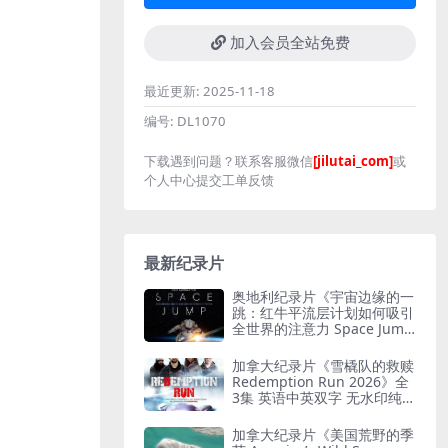
加入会员全站免费
最近更新:
2025-11-18
编号:
DL1070
下载遇到问题？联系客服微信
[jilutai_com]
或
个人中心提交工单反馈
最新纪录片
奥地利纪录片《宇宙边缘的一
跳：红牛平流层计划如何吸引
全世界的注意力 Space Jum
p: How Red Bull Stratos Ca
ptured the World’s Attentio
加拿大纪录片《雪橇队的救赎
n 2022》英语无字 无水印纯
Redemption Run 2026》全
净版 红牛平流层计划
3集 英语中英双字 无水印纯净
版 救赎之路
加拿大纪录片《美国荒野的季