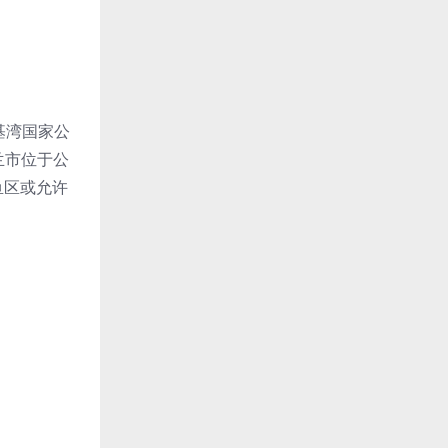
基湾国家公
兰市位于公
鱼区或允许