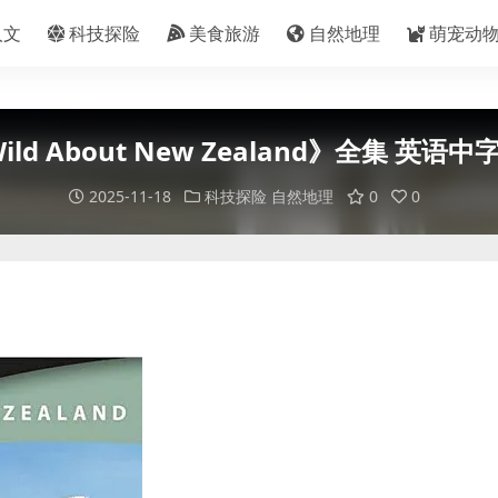
人文
科技探险
美食旅游
自然地理
萌宠动
 About New Zealand》全集 英语
2025-11-18
科技探险
自然地理
0
0