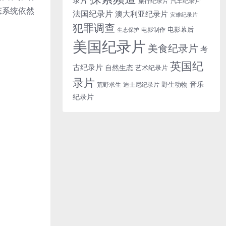
旅行纪录片
汽车纪录片
态系统依然
法国纪录片
澳大利亚纪录片
灾难纪录片
犯罪调查
电影幕后
电影制作
生态保护
美国纪录片
美食纪录片
考
英国纪
古纪录片
自然生态
艺术纪录片
录片
音乐
野生动物
迪士尼纪录片
荒野求生
纪录片