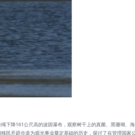
绳下降161公尺高的波因瀑布，观察树干上的真菌、黑珊瑚、
期移民开辟步道为观光事业奠定基础的历史，探讨了在管理国家