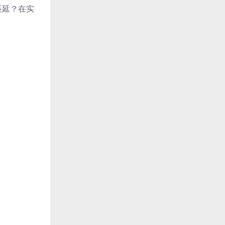
蔓延？在实