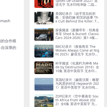
Spioni De Ocazie 2022》英
语无字 无水印纯净版 二战谍
报行动
美国纪录片《凶手背后的邪
教：安德烈娅·耶茨的故事 Th
ash
e Cult Behind the Killer: Th
e Andrea Yates Story 202
6》全3集 英语中英双字 无水
探索频道《废棚寻车：经典老
印纯净版 精神控制
爷车 Shed & Buried: Classic
Cars 2024-2026》第1-4集全
们的合作模
38集 英语中英双字 无水印纯
净版 翻新老爷车
BBC纪录片《夜狼将至 The
各自深厚的
Wolves Always Come at Nig
ht 2025》蒙语无字 无水印纯
净版 乌兰巴托真实故事
科学频道《化腐朽为神奇 Ma
de by Destruction 2016》全
10集 英语中英双字 无水印纯
净版 废物利用
英国纪录片《赫普沃斯：雕塑
与风景的对话 Hepworth 202
1》英语中英双字 无水印纯净
版 雕塑家艺术人生
ZDF纪录片《空中看南非 Sou
th Africa From Above 202
2》全6集 英语中英双字 无水