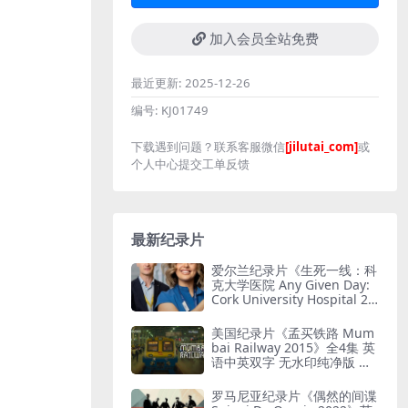
加入会员全站免费
最近更新:
2025-12-26
编号:
KJ01749
下载遇到问题？联系客服微信
[jilutai_com]
或
个人中心提交工单反馈
最新纪录片
爱尔兰纪录片《生死一线：科
克大学医院 Any Given Day:
Cork University Hospital 20
26》全6集 英语中英双字 无
水印纯净版 爱尔兰医院
美国纪录片《孟买铁路 Mum
bai Railway 2015》全4集 英
语中英双字 无水印纯净版 孟
买铁路
罗马尼亚纪录片《偶然的间谍