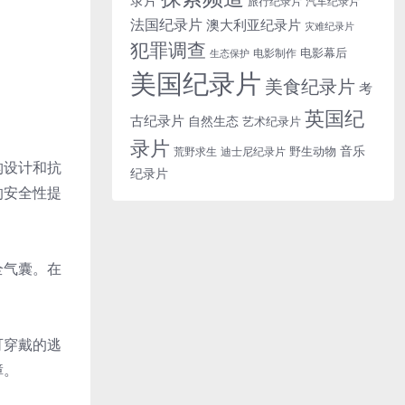
旅行纪录片
汽车纪录片
法国纪录片
澳大利亚纪录片
灾难纪录片
犯罪调查
电影幕后
电影制作
生态保护
美国纪录片
美食纪录片
考
英国纪
古纪录片
自然生态
艺术纪录片
录片
音乐
野生动物
迪士尼纪录片
荒野求生
构设计和抗
纪录片
的安全性提
全气囊。在
。
可穿戴的逃
障。