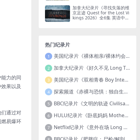
印纯净版 鸟瞰南非
加拿大纪录片《寻找失落的维
京足迹 Quest for the Lost Vi
kings 2026》全6集 英语中英
双字 无水印纯净版
热门纪录片
美国纪录片《裸体相亲/裸体约会 Dating Naked 2014-2016》第1-3季全33集 英语中英双字 无水印纯净版 1080P/MKV/85.6G 裸体相亲真人秀
1
加拿大纪录片《好久不见 Long Time Comin 1993》英语中英双字 官方纯净版 1080P/MKV/1G 女同性艺术家
2
护能力的同
美国纪录片《双相青春 Boy Interrupted 2009》英语中英双字 官方纯净版 1080P/MKV/1.43G 青少年躁郁症
3
冲效果以及
探索频道《赤裸与恐惧：独自生存/赤裸荒野求生 Naked and Afraid: Solo 2023》第一季全8集 英语中英双字 官方纯净版 高码1080P/MKV/45.4G
4
BBC纪录片《文明的轨迹 Civilisations 1969》全13集 英语中英双字 高清收藏版 1080P/MKV/64.1G 西方艺术史话
5
他们通过对
HULU纪录片《卧底妈妈 Mother Undercover 2023》全4集 英语中英双字 官方纯净版 1080P/MKV/7.6G 拯救孩子
6
易燃易爆环
Netflix纪录片《意外在场 Long Shot 2017》英语中字 720P/NKV/1.06GB 美国谋杀误判案件
7
BBC纪录片《肥胖症：尸检/解剖肥胖 Obesity: The Post Mortem 2016》英语中英双字 无水印纯净版 1080P/MKV/1.03G
8