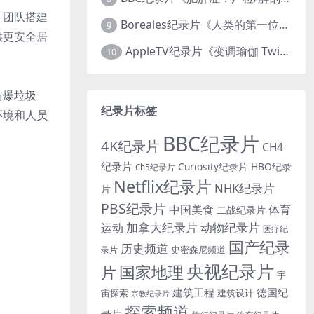
，团队搭建
Boreales纪录片《人类的第一位动物朋友：人类和狗的神奇故事 Man’s First Friend 2018》英语中英双字 1080P/MP4/1.8G 狗的神奇故事
9
供更安全居
AppleTV纪录片《变调瑜伽 Twisted Yoga 2026》全3集 英语中英双字 无水印纯净版 1080P/MKV/10G 瑜伽大师背后的真相
10
防爆垃圾
纪录片标签
环境和人员
BBC纪录片
4K纪录片
CH4
纪录片
Curiosity纪录片
HBO纪录
Ch5纪录片
Netflix纪录片
NHK纪录片
片
PBS纪录片
中国美食
体育
二战纪录片
加拿大纪录片
动物纪录片
运动
医疗纪
国产纪录
历史频道
史密森尼频道
录片
央视纪录片
国家地理
片
宇
建筑工程
德国纪
宙探索
建筑设计
宗教纪录片
探索频道
录片