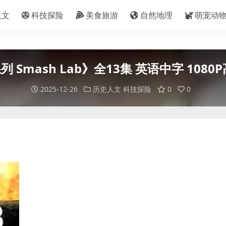
人文
科技探险
美食旅游
自然地理
萌宠动
Smash Lab》全13集 英语中字 108
2025-12-26
历史人文
科技探险
0
0