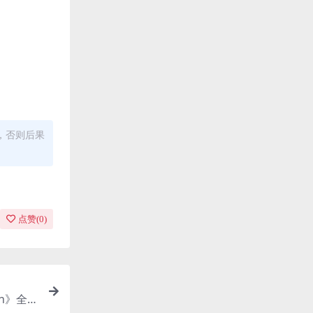
，否则后果
点赞(
0
)
gh》全