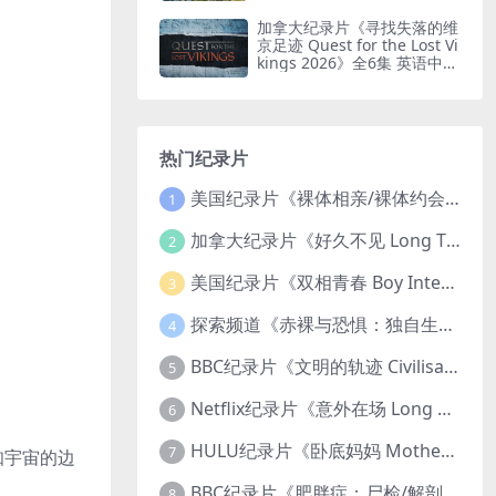
印纯净版 鸟瞰南非
加拿大纪录片《寻找失落的维
京足迹 Quest for the Lost Vi
kings 2026》全6集 英语中英
双字 无水印纯净版
热门纪录片
美国纪录片《裸体相亲/裸体约会 Dating Naked 2014-2016》第1-3季全33集 英语中英双字 无水印纯净版 1080P/MKV/85.6G 裸体相亲真人秀
1
加拿大纪录片《好久不见 Long Time Comin 1993》英语中英双字 官方纯净版 1080P/MKV/1G 女同性艺术家
2
美国纪录片《双相青春 Boy Interrupted 2009》英语中英双字 官方纯净版 1080P/MKV/1.43G 青少年躁郁症
3
探索频道《赤裸与恐惧：独自生存/赤裸荒野求生 Naked and Afraid: Solo 2023》第一季全8集 英语中英双字 官方纯净版 高码1080P/MKV/45.4G
4
BBC纪录片《文明的轨迹 Civilisations 1969》全13集 英语中英双字 高清收藏版 1080P/MKV/64.1G 西方艺术史话
5
Netflix纪录片《意外在场 Long Shot 2017》英语中字 720P/NKV/1.06GB 美国谋杀误判案件
6
HULU纪录片《卧底妈妈 Mother Undercover 2023》全4集 英语中英双字 官方纯净版 1080P/MKV/7.6G 拯救孩子
7
知宇宙的边
BBC纪录片《肥胖症：尸检/解剖肥胖 Obesity: The Post Mortem 2016》英语中英双字 无水印纯净版 1080P/MKV/1.03G
8