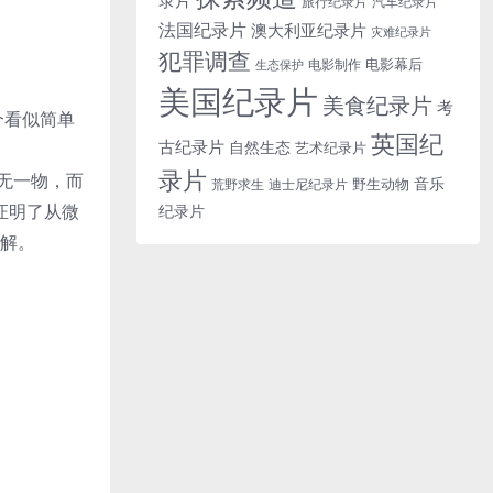
旅行纪录片
汽车纪录片
法国纪录片
澳大利亚纪录片
灾难纪录片
犯罪调查
电影幕后
电影制作
生态保护
美国纪录片
美食纪录片
考
个看似简单
英国纪
古纪录片
自然生态
艺术纪录片
录片
空无一物，而
音乐
野生动物
迪士尼纪录片
荒野求生
证明了从微
纪录片
理解。