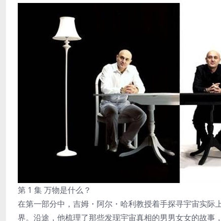
第 1 集 万物是什么？
在第一部分中，吉姆・阿尔・哈利教授着手探寻宇宙实际
界。沿途，他梳理了那些发现宇宙真相的男男女女的故事