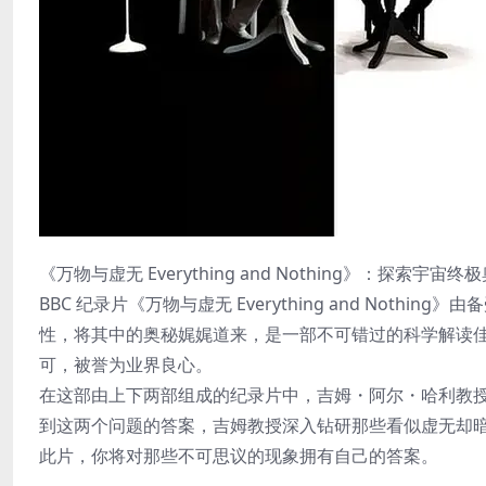
《万物与虚无 Everything and Nothing》：探索宇
BBC 纪录片《万物与虚无 Everything and No
性，将其中的奥秘娓娓道来，是一部不可错过的科学解读
可，被誉为业界良心。
在这部由上下两部组成的纪录片中，吉姆・阿尔・哈利教
到这两个问题的答案，吉姆教授深入钻研那些看似虚无却
此片，你将对那些不可思议的现象拥有自己的答案。