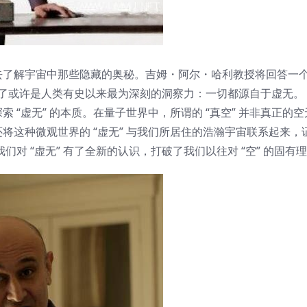
去了解宇宙中那些隐藏的奥秘。吉姆・阿尔・哈利教授将回答一
向了或许是人类有史以来最为深刻的洞察力：一切都源自于虚无。
“虚无” 的本质。在量子世界中，所谓的 “真空” 并非真正的
将这种微观世界的 “虚无” 与我们所居住的浩瀚宇宙联系起来，
我们对 “虚无” 有了全新的认识，打破了我们以往对 “空” 的固有