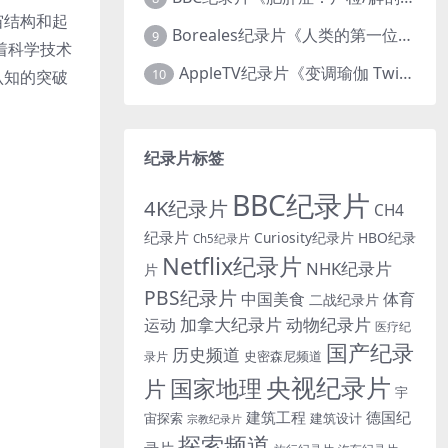
宙结构和起
Boreales纪录片《人类的第一位动物朋友：人类和狗的神奇故事 Man’s First Friend 2018》英语中英双字 1080P/MP4/1.8G 狗的神奇故事
9
着科学技术
AppleTV纪录片《变调瑜伽 Twisted Yoga 2026》全3集 英语中英双字 无水印纯净版 1080P/MKV/10G 瑜伽大师背后的真相
10
认知的突破
纪录片标签
BBC纪录片
4K纪录片
CH4
纪录片
Curiosity纪录片
HBO纪录
Ch5纪录片
Netflix纪录片
NHK纪录片
片
PBS纪录片
中国美食
体育
二战纪录片
加拿大纪录片
动物纪录片
运动
医疗纪
国产纪录
历史频道
史密森尼频道
录片
央视纪录片
国家地理
片
宇
建筑工程
德国纪
宙探索
建筑设计
宗教纪录片
探索频道
录片