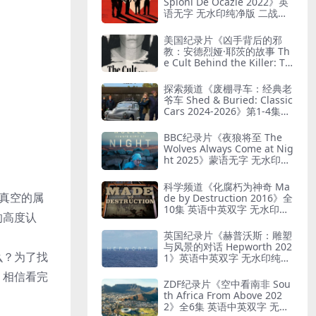
Spioni De Ocazie 2022》英
语无字 无水印纯净版 二战谍
报行动
美国纪录片《凶手背后的邪
教：安德烈娅·耶茨的故事 Th
e Cult Behind the Killer: Th
e Andrea Yates Story 202
6》全3集 英语中英双字 无水
探索频道《废棚寻车：经典老
印纯净版 精神控制
爷车 Shed & Buried: Classic
Cars 2024-2026》第1-4集全
38集 英语中英双字 无水印纯
净版 翻新老爷车
BBC纪录片《夜狼将至 The
Wolves Always Come at Nig
ht 2025》蒙语无字 无水印纯
净版 乌兰巴托真实故事
科学频道《化腐朽为神奇 Ma
与真空的属
de by Destruction 2016》全
10集 英语中英双字 无水印纯
的高度认
净版 废物利用
英国纪录片《赫普沃斯：雕塑
与风景的对话 Hepworth 202
么？为了找
1》英语中英双字 无水印纯净
版 雕塑家艺术人生
。相信看完
ZDF纪录片《空中看南非 Sou
th Africa From Above 202
2》全6集 英语中英双字 无水