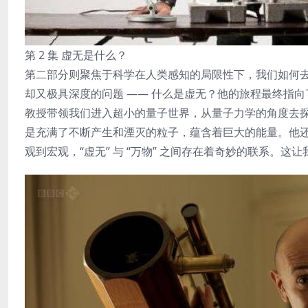
第 2 集 虚无是什么？
第二部分则聚焦于科学在人类感知的局限性下，我们如何
却又极具深度的问题 —— 什么是虚无？他的旅程最终指
教授带领我们进入超小的量子世界，从量子力学的角度去探索 
是充满了不断产生和湮灭的粒子，蕴含着巨大的能量。他还
观到宏观，“虚无” 与 “万物” 之间存在着奇妙的联系。这让