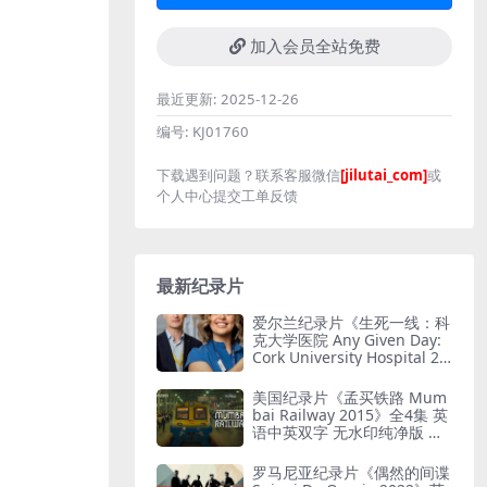
加入会员全站免费
最近更新:
2025-12-26
编号:
KJ01760
下载遇到问题？联系客服微信
[jilutai_com]
或
个人中心提交工单反馈
最新纪录片
爱尔兰纪录片《生死一线：科
克大学医院 Any Given Day:
Cork University Hospital 20
26》全6集 英语中英双字 无
水印纯净版 爱尔兰医院
美国纪录片《孟买铁路 Mum
bai Railway 2015》全4集 英
语中英双字 无水印纯净版 孟
买铁路
罗马尼亚纪录片《偶然的间谍