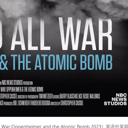
:Oppenheimer and the Atomic Bomb 2023》英语中