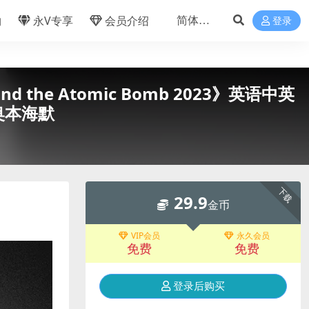
物
永V专享
会员介绍
登录
 the Atomic Bomb 2023》英语中英
 奥本海默
下载
29.9
金币
VIP会员
永久会员
免费
免费
登录后购买