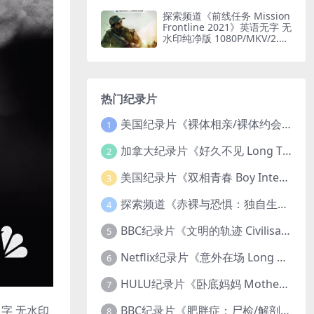
印纯净版 1080P/MKV/1.6G
闪电轰炸机
探索频道《前线任务 Mission
Frontline 2021》英语无字 无
水印纯净版 1080P/MKV/2.51
G 印度边境部队
热门纪录片
美国纪录片《裸体相亲/裸体约会 Dating Naked 2014-2016》第1-3季全33集 英语中英双字 无水印纯净版 1080P/MKV/85.6G 裸体相亲真人秀
1
加拿大纪录片《好久不见 Long Time Comin 1993》英语中英双字 官方纯净版 1080P/MKV/1G 女同性艺术家
2
美国纪录片《双相青春 Boy Interrupted 2009》英语中英双字 官方纯净版 1080P/MKV/1.43G 青少年躁郁症
3
探索频道《赤裸与恐惧：独自生存/赤裸荒野求生 Naked and Afraid: Solo 2023》第一季全8集 英语中英双字 官方纯净版 高码1080P/MKV/45.4G
4
BBC纪录片《文明的轨迹 Civilisations 1969》全13集 英语中英双字 高清收藏版 1080P/MKV/64.1G 西方艺术史话
5
Netflix纪录片《意外在场 Long Shot 2017》英语中字 720P/NKV/1.06GB 美国谋杀误判案件
6
HULU纪录片《卧底妈妈 Mother Undercover 2023》全4集 英语中英双字 官方纯净版 1080P/MKV/7.6G 拯救孩子
7
英双字 无水印
BBC纪录片《肥胖症：尸检/解剖肥胖 Obesity: The Post Mortem 2016》英语中英双字 无水印纯净版 1080P/MKV/1.03G
8