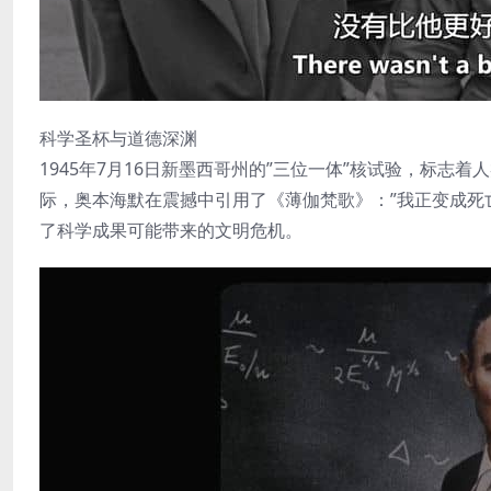
科学圣杯与道德深渊
1945年7月16日新墨西哥州的”三位一体”核试验，标
际，奥本海默在震撼中引用了《薄伽梵歌》：”我正变成死
了科学成果可能带来的文明危机。