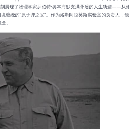
这部纪录片深刻展现了物理学家罗伯特·奥本海默充满矛盾的人生轨迹——
境缠绕的”原子弹之父”。作为洛斯阿拉莫斯实验室的负责人，
魔盒。