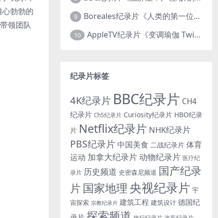
从雄心勃勃的
Boreales纪录片《人类的第一位动物朋友：人类和狗的神奇故事 Man’s First Friend 2018》英语中英双字 1080P/MP4/1.8G 狗的神奇故事
9
他带领团队
AppleTV纪录片《变调瑜伽 Twisted Yoga 2026》全3集 英语中英双字 无水印纯净版 1080P/MKV/10G 瑜伽大师背后的真相
10
纪录片标签
BBC纪录片
4K纪录片
CH4
纪录片
Curiosity纪录片
HBO纪录
Ch5纪录片
Netflix纪录片
NHK纪录片
片
PBS纪录片
中国美食
体育
二战纪录片
加拿大纪录片
动物纪录片
运动
医疗纪
国产纪录
历史频道
史密森尼频道
录片
央视纪录片
国家地理
片
宇
建筑工程
德国纪
宙探索
建筑设计
宗教纪录片
探索频道
录片
旅行纪录片
汽车纪录片