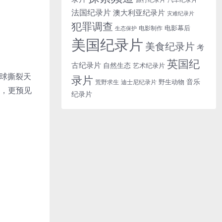
法国纪录片
澳大利亚纪录片
灾难纪录片
犯罪调查
电影幕后
电影制作
生态保护
美国纪录片
美食纪录片
考
英国纪
古纪录片
自然生态
艺术纪录片
火球撕裂天
录片
音乐
野生动物
迪士尼纪录片
荒野求生
力，更预见
纪录片