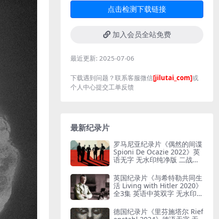
点击检测下载链接
加入会员全站免费
最近更新:
2025-07-06
下载遇到问题？联系客服微信
[jilutai_com]
或
个人中心提交工单反馈
最新纪录片
罗马尼亚纪录片《偶然的间谍
Spioni De Ocazie 2022》英
语无字 无水印纯净版 二战谍
报行动
英国纪录片《与希特勒共同生
活 Living with Hitler 2020》
全3集 英语中英双字 无水印纯
净版 1080P/MKV/13G 与希特
勒共存
德国纪录片《里芬施塔尔 Rief