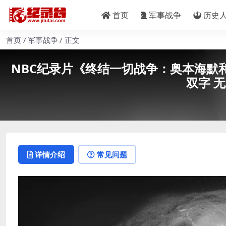
首页
军事战争
历史
首页
军事战争
正文
NBC纪录片《终结一切战争：奥本海默和原子弹 To
双字 无
详情介绍
常见问题