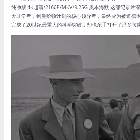
纯净版 4K超清/2160P/MKV/9.25G 奥本海默 
天才学者，到曼哈顿计划的核心领导者，最终成为被道德困
完成了20世纪最重大的科学突破，却也亲手打开了潘多拉