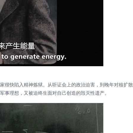
学家很快陷入精神炼狱。从听证会上的政治迫害，到晚年对核扩
的军事理想，又被迫终生面对自己创造的毁灭性遗产。