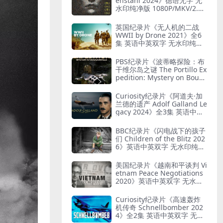
enstahl 2024》德语无字 无
水印纯净版 1080P/MKV/2.12
G 艺术与纳粹
英国纪录片《无人机的二战
WWII by Drone 2021》全6
集 英语中英双字 无水印纯净
版 1080P/MKV/19.7G 二战无
人机
PBS纪录片《波蒂略探险：布
干维尔岛之谜 The Portillo Ex
pedition: Mystery on Boug
ainville Island 2019》英语
中英双字 无水印纯净版 1080
Curiosity纪录片《阿道夫·加
P/MKV/5.18G 山本五十六死
兰德的遗产 Adolf Galland Le
因
gacy 2024》全3集 英语中英
双字 无水印纯净版 1080P/M
KV/5.14G 王牌飞行员
BBC纪录片《闪电战下的孩子
们 Children of the Blitz 202
6》英语中英双字 无水印纯净
版 1080P/MKV/818M 战争下
的儿童
美国纪录片《越南和平谈判 Vi
etnam Peace Negotiations
2020》英语中英双字 无水印
纯净版 1080P/MKV/2.71G 越
南和平协议
Curiosity纪录片《高速轰炸
机传奇 Schnellbomber 202
4》全2集 英语中英双字 无水