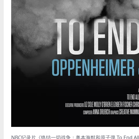
NBC纪录片《终结一切战争：奥本海默和原子弹 To End All War