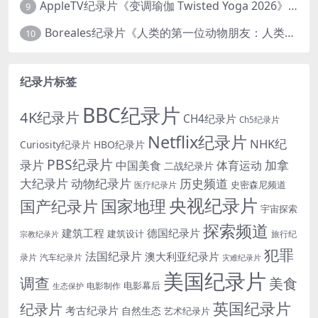
AppleTV纪录片《变调瑜伽 Twisted Yoga 2026》全3集 英语中英双字 无水印纯净版 1080P/MKV/10G 瑜伽大师背后的真相
9
Boreales纪录片《人类的第一位动物朋友：人类和狗的神奇故事 Man’s First Friend 2018》英语中英双字 1080P/MP4/1.8G 狗的神奇故事
10
纪录片标签
BBC纪录片
4K纪录片
CH4纪录片
Ch5纪录片
Netflix纪录片
NHK纪
Curiosity纪录片
HBO纪录片
PBS纪录片
录片
加拿
中国美食
体育运动
二战纪录片
大纪录片
动物纪录片
历史频道
史密森尼频道
医疗纪录片
央视纪录片
国家地理
国产纪录片
宇宙探索
探索频道
建筑工程
德国纪录片
建筑设计
旅行纪
宗教纪录片
犯罪
法国纪录片
澳大利亚纪录片
录片
汽车纪录片
灾难纪录片
美国纪录片
调查
美食
电影幕后
电影制作
生态保护
英国纪录片
纪录片
考古纪录片
自然生态
艺术纪录片