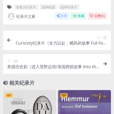
加拿大纪录片
战争机器
战争纪录片
纪录片之家
分享
收藏
点赞(
0
)
上一篇
Curiosity纪录片《全力以赴：飓风的故事 Full Forc
e: The Hurricane Story 2024》全2集 英语中英双
字 无水印纯净版 1080P/MKV/2.37G 飓风战机
下一篇
美国历史剧《进入荒野边境/美国西部故事 Into the
Wild Frontier 2023》第1-3季全24集 英语中英双字
无水印纯净版 1080P/MKV/53.2G
相关纪录片
VIP
VIP