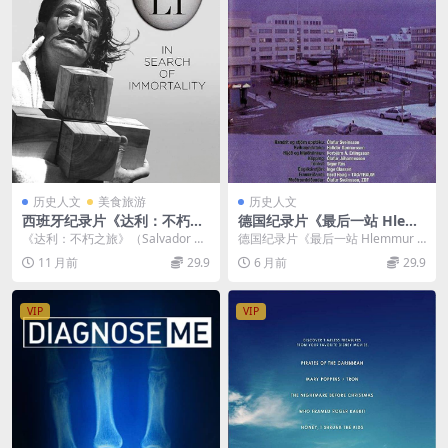
历史人文
美食旅游
历史人文
西班牙纪录片《达利：不朽之
德国纪录片《最后一站 Hlem
旅 Salvador Dalí: In Search
mur 2002》德语中字 高清/A
《达利：不朽之旅》（Salvador Da
德国纪录片《最后一站 Hlemmur 2
of Immortality 2018》英语
VI/1.36G 德国另类避难所
lí: In Search of Im...
002》解析 2002 年德国出品的纪
11 月前
29.9
6 月前
29.9
中英双字 官方纯净版 1080P/
录...
MKV/4.33G 超现实主义画家
VIP
VIP