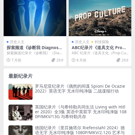
历史人文
历史人文
科技探险
探索频道《诊断我 Diagnose
ABC纪录片《道具文化 Prop
Me 2015》全8集 英语中英双
Culture 2020》第一季全8集
探索频道纪录片《诊断我》（Diag
ABC 纪录片《道具文化（Prop Cult
字 无水印纯净版 1080P/MK
英语英字 官方纯净版 1080P/
nose Me 2015） 全 8 集 | 英...
ure）2020》第一季共 8 集，...
7 月前
29.9
8 月前
29.9
V/20.1G 对抗顽疾
MKV/15.5G 道具艺术品
最新纪录片
罗马尼亚纪录片《偶然的间谍 Spioni De Ocazie
2022》英语无字 无水印纯净版 二战谍报行动
英国纪录片《与希特勒共同生活 Living with Hitl
er 2020》全3集 英语中英双字 无水印纯净版 108
0P/MKV/13G 与希特勒共存
德国纪录片《里芬施塔尔 Riefenstahl 2024》德
语无字 无水印纯净版 1080P/MKV/2.12G 艺术与