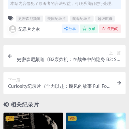
本站内容侵犯了原著者的合法权益，可联系我们进行处理。
史密森尼频道
美国纪录片
航母纪录片
超级航母
纪录片之家
分享
收藏
点赞(
0
)
上一篇
史密森尼频道《B2轰炸机：在战争中的隐身 B2: Ste
alth at War 2013》英语中英双字 无水印纯净版 10
80P/MKV/2.96G 隐形轰炸机
下一篇
Curiosity纪录片《全力以赴：飓风的故事 Full Forc
e: The Hurricane Story 2024》全2集 英语中英双
字 无水印纯净版 1080P/MKV/2.37G 飓风战机
相关纪录片
VIP
VIP