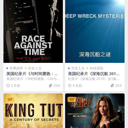
军事战争
历史人文
历史人文
科技探险
美国纪录片《与时间赛跑：CI
美国纪录片《深海沉船 201
A与911事件 Race Against Ti
9》全5集 英语中字 1080P/M
美国纪录片《与时间赛跑：CIA与9
纪录片《深海沉船 2019》全5集，
me: The CIA and 9/11 202
P4/4.9G 深海沉船纪录片下载
11事件 Race Against Time:...
以英语中字、1080P的高清画质，
2 月前
29.9
9 月前
29.9
1》英语中英双字 无水印纯净
为观众呈现...
版 1080P/MKV/3.95G 911事
件
VIP
VIP