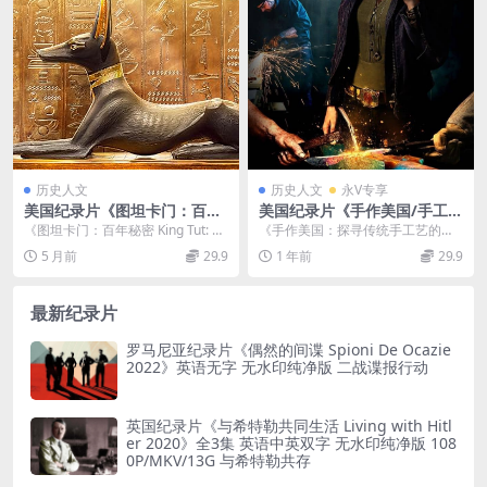
历史人文
历史人文
永V专享
美国纪录片《图坦卡门：百年
美国纪录片《手作美国/手工制
秘密 King Tut: A Century of
作的美国 Handcrafted Amer
《图坦卡门：百年秘密 King Tut: A
《手作美国：探寻传统手工艺的现
Secrets 2022》英语中英双字
ica 2018》第1-3季全39集 英
Century of Secret...
代传承》 《手作美国 Handcrafted
5 月前
29.9
1 年前
29.9
无水印纯净版 1080P/MKV/4.
语中英双字 无水印纯净版 108
Am...
18G 图坦卡蒙墓的秘密
0P/MKV/50.8G
最新纪录片
罗马尼亚纪录片《偶然的间谍 Spioni De Ocazie
2022》英语无字 无水印纯净版 二战谍报行动
英国纪录片《与希特勒共同生活 Living with Hitl
er 2020》全3集 英语中英双字 无水印纯净版 108
0P/MKV/13G 与希特勒共存