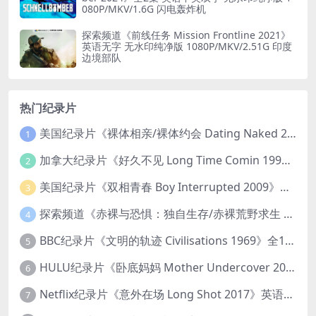
080P/MKV/1.6G 闪电轰炸机
探索频道《前线任务 Mission Frontline 2021》
英语无字 无水印纯净版 1080P/MKV/2.51G 印度
边境部队
热门纪录片
美国纪录片《裸体相亲/裸体约会 Dating Naked 2014-2016》第1-3季全33集 英语中英双字 无水印纯净版 1080P/MKV/85.6G 裸体相亲真人秀
1
加拿大纪录片《好久不见 Long Time Comin 1993》英语中英双字 官方纯净版 1080P/MKV/1G 女同性艺术家
2
美国纪录片《双相青春 Boy Interrupted 2009》英语中英双字 官方纯净版 1080P/MKV/1.43G 青少年躁郁症
3
探索频道《赤裸与恐惧：独自生存/赤裸荒野求生 Naked and Afraid: Solo 2023》第一季全8集 英语中英双字 官方纯净版 高码1080P/MKV/45.4G
4
BBC纪录片《文明的轨迹 Civilisations 1969》全13集 英语中英双字 高清收藏版 1080P/MKV/64.1G 西方艺术史话
5
HULU纪录片《卧底妈妈 Mother Undercover 2023》全4集 英语中英双字 官方纯净版 1080P/MKV/7.6G 拯救孩子
6
Netflix纪录片《意外在场 Long Shot 2017》英语中字 720P/NKV/1.06GB 美国谋杀误判案件
7