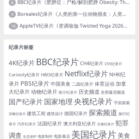
BBC纪录片《肥胖症：尸检/解剖肥胖 Obesity: The Post Mortem 2016》英语中英双字 无水印纯净版 1080P/MKV/1.03G
8
Boreales纪录片《人类的第一位动物朋友：人类和狗的神奇故事 Man’s First Friend 2018》英语中英双字 1080P/MP4/1.8G 狗的神奇故事
9
AppleTV纪录片《变调瑜伽 Twisted Yoga 2026》全3集 英语中英双字 无水印纯净版 1080P/MKV/10G 瑜伽大师背后的真相
10
纪录片标签
BBC纪录片
4K纪录片
CH4纪录片
Ch5纪录片
Netflix纪录片
NHK纪
Curiosity纪录片
HBO纪录片
PBS纪录片
录片
加拿
中国美食
体育运动
二战纪录片
大纪录片
动物纪录片
历史频道
史密森尼频道
医疗纪录片
央视纪录片
国家地理
国产纪录片
宇宙探索
探索频道
建筑工程
德国纪录片
建筑设计
旅行纪
宗教纪录片
犯罪
法国纪录片
澳大利亚纪录片
录片
汽车纪录片
灾难纪录片
美国纪录片
调查
美食
电影幕后
电影制作
生态保护