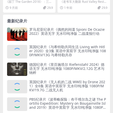
den 2018》英语中英双字 无
经典老车换新装 Rust Valley
《园丁 The Garden 2018》：三代
《老爷车大翻新 Rust Valley Restor
水印纯净版 1080P/MKV/4.42
Restorers 2022》第1-4季全3
人筑就的园艺魔法之地 纪录片《园
ers 2022》：锈谷里的...
9 月前
29.9
1 年前
29.9
G 最伟大的花园
0集 英语中英双字 1080P/MK
丁...
V/80.1G
最新纪录片
罗马尼亚纪录片《偶然的间谍 Spioni De Ocazie
2022》英语无字 无水印纯净版 二战谍报行动
英国纪录片《与希特勒共同生活 Living with Hitl
er 2020》全3集 英语中英双字 无水印纯净版 108
0P/MKV/13G 与希特勒共存
德国纪录片《里芬施塔尔 Riefenstahl 2024》德
语无字 无水印纯净版 1080P/MKV/2.12G 艺术与
纳粹
英国纪录片《无人机的二战 WWII by Drone 202
1》全6集 英语中英双字 无水印纯净版 1080P/M
KV/19.7G 二战无人机
PBS纪录片《波蒂略探险：布干维尔岛之谜 The P
ortillo Expedition: Mystery on Bougainville Isl
and 2019》英语中英双字 无水印纯净版 1080P/
MKV/5.18G 山本五十六死因