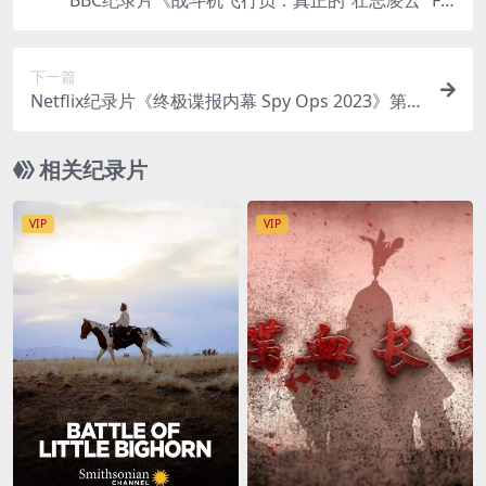
BBC纪录片《战斗机飞行员：真正的“壮志凌云” Fig
hter Pilot: The Real Top Gun 2019》全3集 英语中
英双字 无水印纯净版 1080P/MKV/4.82G 战斗机飞
下一篇
行员
Netflix纪录片《终极谍报内幕 Spy Ops 2023》第
一季全8集 英语中英双字 无水印纯净版 1080P/MK
V/15.5G 间谍行动
相关纪录片
VIP
VIP