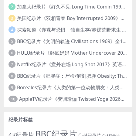
加拿大纪录片《好久不见 Long Time Comin 1993》英语中英双字 官方纯净版 1080P/MKV/1G 女同性艺术家
2
美国纪录片《双相青春 Boy Interrupted 2009》英语中英双字 官方纯净版 1080P/MKV/1.43G 青少年躁郁症
3
探索频道《赤裸与恐惧：独自生存/赤裸荒野求生 Naked and Afraid: Solo 2023》第一季全8集 英语中英双字 官方纯净版 高码1080P/MKV/45.4G
4
BBC纪录片《文明的轨迹 Civilisations 1969》全13集 英语中英双字 高清收藏版 1080P/MKV/64.1G 西方艺术史话
5
HULU纪录片《卧底妈妈 Mother Undercover 2023》全4集 英语中英双字 官方纯净版 1080P/MKV/7.6G 拯救孩子
6
Netflix纪录片《意外在场 Long Shot 2017》英语中字 720P/NKV/1.06GB 美国谋杀误判案件
7
BBC纪录片《肥胖症：尸检/解剖肥胖 Obesity: The Post Mortem 2016》英语中英双字 无水印纯净版 1080P/MKV/1.03G
8
Boreales纪录片《人类的第一位动物朋友：人类和狗的神奇故事 Man’s First Friend 2018》英语中英双字 1080P/MP4/1.8G 狗的神奇故事
9
AppleTV纪录片《变调瑜伽 Twisted Yoga 2026》全3集 英语中英双字 无水印纯净版 1080P/MKV/10G 瑜伽大师背后的真相
10
纪录片标签
BBC纪录片
4K纪录片
CH4纪录片
Ch5纪录片