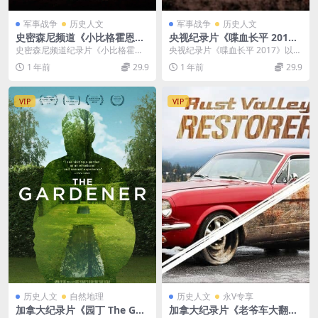
军事战争
历史人文
军事战争
历史人文
史密森尼频道《小比格霍恩战
央视纪录片《喋血长平 201
役 Battle of Little Bighorn 2
7》全4集 国语中字 1080P/T
史密森尼频道纪录片《小比格霍恩
央视纪录片《喋血长平 2017》以战
020》英语多国中字 官方纯净
S/13.82G 中国古代军事战争
战役 Battle of Little Bigho...
国后期规模最大的围歼战——长平
1 年前
29.9
1 年前
29.9
版 1080P/MKV/2.73G 小比格
纪录片
之战为背景，讲...
霍恩之战
VIP
VIP
历史人文
自然地理
历史人文
永V专享
加拿大纪录片《园丁 The Gar
加拿大纪录片《老爷车大翻新/