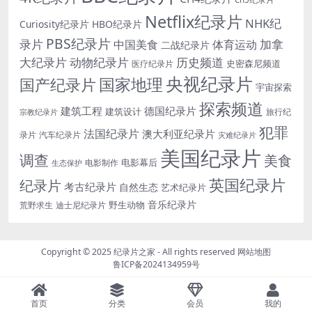
Netflix纪录片
NHK纪
Curiosity纪录片
HBO纪录片
PBS纪录片
录片
加拿
中国美食
体育运动
二战纪录片
大纪录片
动物纪录片
历史频道
史密森尼频道
医疗纪录片
央视纪录片
国家地理
国产纪录片
宇宙探索
探索频道
建筑工程
德国纪录片
建筑设计
旅行纪
宗教纪录片
犯罪
法国纪录片
澳大利亚纪录片
录片
汽车纪录片
灾难纪录片
美国纪录片
调查
美食
电影幕后
电影制作
生态保护
英国纪录片
纪录片
考古纪录片
自然生态
艺术纪录片
音乐纪录片
野生动物
迪士尼纪录片
荒野求生
Copyright © 2025
纪录片之家
- All rights reserved
网站地图
鲁ICP备2024134959号
首页
分类
会员
我的