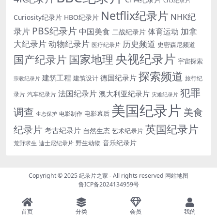
Ch5纪录片
Netflix纪录片
NHK纪
Curiosity纪录片
HBO纪录片
PBS纪录片
录片
加拿
中国美食
体育运动
二战纪录片
大纪录片
动物纪录片
历史频道
史密森尼频道
医疗纪录片
央视纪录片
国家地理
国产纪录片
宇宙探索
探索频道
建筑工程
德国纪录片
建筑设计
旅行纪
宗教纪录片
犯罪
法国纪录片
澳大利亚纪录片
录片
汽车纪录片
灾难纪录片
美国纪录片
调查
美食
电影幕后
电影制作
生态保护
英国纪录片
纪录片
考古纪录片
自然生态
艺术纪录片
音乐纪录片
野生动物
迪士尼纪录片
荒野求生
Copyright © 2025
纪录片之家
- All rights reserved
网站地图
鲁ICP备2024134959号
首页
分类
会员
我的