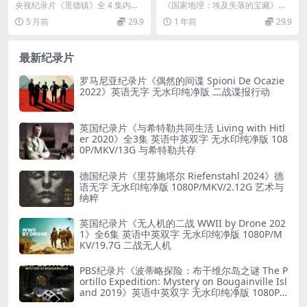
国语中字 1080P/MP4/5.74G
及考古纪录片 Lost Treasures
央视纪录片《景德镇》全 4 集内容
《国家地理：埃及失落的宝藏》
景德镇纪录片下载
of Egypt 2022》第1-3季全22
概述 由中央电视台纪录频道与江西
——揭开古埃及神秘面纱 《国家地
5 月前
29.9
1 年前
29.9
集 英语多国中字 官方纯净版 1
广播电视台联合...
理：埃及失落的宝藏 ...
080P/MKV/60.3G
最新纪录片
罗马尼亚纪录片《偶然的间谍 Spioni De Ocazie
2022》英语无字 无水印纯净版 二战谍报行动
英国纪录片《与希特勒共同生活 Living with Hitl
er 2020》全3集 英语中英双字 无水印纯净版 108
0P/MKV/13G 与希特勒共存
德国纪录片《里芬施塔尔 Riefenstahl 2024》德
语无字 无水印纯净版 1080P/MKV/2.12G 艺术与
纳粹
英国纪录片《无人机的二战 WWII by Drone 202
1》全6集 英语中英双字 无水印纯净版 1080P/M
KV/19.7G 二战无人机
PBS纪录片《波蒂略探险：布干维尔岛之谜 The P
ortillo Expedition: Mystery on Bougainville Isl
and 2019》英语中英双字 无水印纯净版 1080P/
MKV/5.18G 山本五十六死因