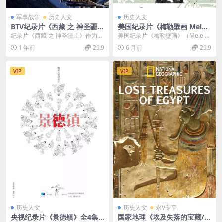
军事战争
历史人文
历史人文
BTV纪录片《西藏 之 神圣疆土
美国纪录片《梅勒壁画 Mele
2015》全2集 国语中字 高清/
Murals 2016》英语中英双字
纪录片《西藏 之 神圣疆土》作为B
美国纪录片《梅勒壁画》（Mele M
MP4/525M 西藏纪录片
官方纯净版 1080P/MKV/2.6G
TV《档案》栏目为庆祝西藏自治区
urals 2016） 这部聚焦涂鸦艺术与
1 年前
29.9
6 月前
29.9
涂鸦艺术
成立50周年而...
文...
VIP
VIP
历史人文
历史人文
永V专享
央视纪录片《景德镇》全4集
国家地理《埃及失落的宝藏/埃