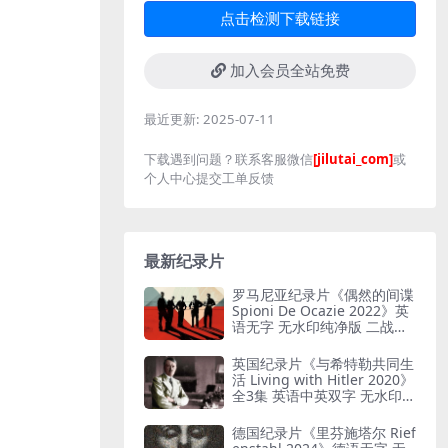
点击检测下载链接
加入会员全站免费
最近更新:
2025-07-11
下载遇到问题？联系客服微信
[jilutai_com]
或
个人中心提交工单反馈
最新纪录片
罗马尼亚纪录片《偶然的间谍
Spioni De Ocazie 2022》英
语无字 无水印纯净版 二战谍
报行动
英国纪录片《与希特勒共同生
活 Living with Hitler 2020》
全3集 英语中英双字 无水印纯
净版 1080P/MKV/13G 与希特
勒共存
德国纪录片《里芬施塔尔 Rief