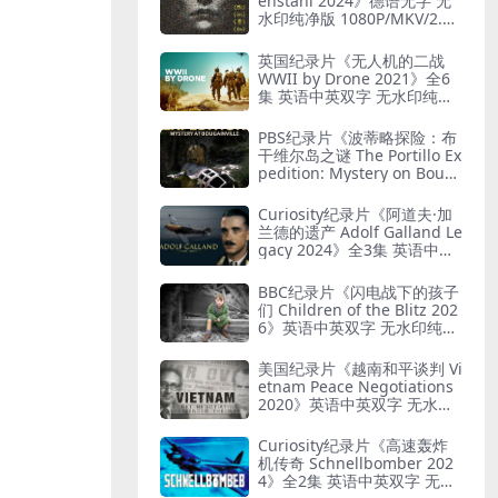
enstahl 2024》德语无字 无
水印纯净版 1080P/MKV/2.12
G 艺术与纳粹
英国纪录片《无人机的二战
WWII by Drone 2021》全6
集 英语中英双字 无水印纯净
版 1080P/MKV/19.7G 二战无
人机
PBS纪录片《波蒂略探险：布
干维尔岛之谜 The Portillo Ex
pedition: Mystery on Boug
ainville Island 2019》英语
中英双字 无水印纯净版 1080
Curiosity纪录片《阿道夫·加
P/MKV/5.18G 山本五十六死
兰德的遗产 Adolf Galland Le
因
gacy 2024》全3集 英语中英
双字 无水印纯净版 1080P/M
KV/5.14G 王牌飞行员
BBC纪录片《闪电战下的孩子
们 Children of the Blitz 202
6》英语中英双字 无水印纯净
版 1080P/MKV/818M 战争下
的儿童
美国纪录片《越南和平谈判 Vi
etnam Peace Negotiations
2020》英语中英双字 无水印
纯净版 1080P/MKV/2.71G 越
南和平协议
Curiosity纪录片《高速轰炸
机传奇 Schnellbomber 202
4》全2集 英语中英双字 无水