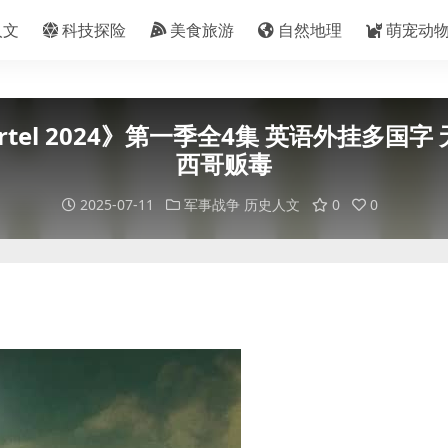
人文
科技探险
美食旅游
自然地理
萌宠动
artel 2024》第一季全4集 英语外挂多国字 无
西哥贩毒
2025-07-11
军事战争
历史人文
0
0