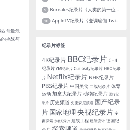
Boreales纪录片《人类的第一位动物朋友：人类和狗的神奇故事 Man’s First Friend 2018》英语中英双字 1080P/MP4/1.8G 狗的神奇故事
9
AppleTV纪录片《变调瑜伽 Twisted Yoga 2026》全3集 英语中英双字 无水印纯净版 1080P/MKV/10G 瑜伽大师背后的真相
10
墨西哥最危
临的挑战与
纪录片标签
BBC纪录片
4K纪录片
CH4
纪录片
Curiosity纪录片
HBO纪录
Ch5纪录片
Netflix纪录片
NHK纪录片
片
PBS纪录片
中国美食
体育
二战纪录片
加拿大纪录片
动物纪录片
运动
医疗纪
国产纪录
历史频道
史密森尼频道
录片
央视纪录片
国家地理
片
宇
建筑工程
德国纪
宙探索
建筑设计
宗教纪录片
探索频道
录片
旅行纪录片
汽车纪录片