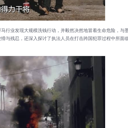
赛马行业发现大规模洗钱行动，并毅然决然地冒着生命危险，与
狡猾与残忍，还深入探讨了执法人员在打击跨国犯罪过程中所面