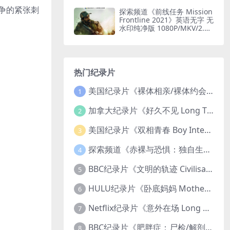
印纯净版 1080P/MKV/1.6G
闪电轰炸机
斗争的紧张刺
探索频道《前线任务 Mission
Frontline 2021》英语无字 无
水印纯净版 1080P/MKV/2.51
G 印度边境部队
热门纪录片
美国纪录片《裸体相亲/裸体约会 Dating Naked 2014-2016》第1-3季全33集 英语中英双字 无水印纯净版 1080P/MKV/85.6G 裸体相亲真人秀
1
加拿大纪录片《好久不见 Long Time Comin 1993》英语中英双字 官方纯净版 1080P/MKV/1G 女同性艺术家
2
美国纪录片《双相青春 Boy Interrupted 2009》英语中英双字 官方纯净版 1080P/MKV/1.43G 青少年躁郁症
3
探索频道《赤裸与恐惧：独自生存/赤裸荒野求生 Naked and Afraid: Solo 2023》第一季全8集 英语中英双字 官方纯净版 高码1080P/MKV/45.4G
4
BBC纪录片《文明的轨迹 Civilisations 1969》全13集 英语中英双字 高清收藏版 1080P/MKV/64.1G 西方艺术史话
5
HULU纪录片《卧底妈妈 Mother Undercover 2023》全4集 英语中英双字 官方纯净版 1080P/MKV/7.6G 拯救孩子
6
Netflix纪录片《意外在场 Long Shot 2017》英语中字 720P/NKV/1.06GB 美国谋杀误判案件
7
BBC纪录片《肥胖症：尸检/解剖肥胖 Obesity: The Post Mortem 2016》英语中英双字 无水印纯净版 1080P/MKV/1.03G
8