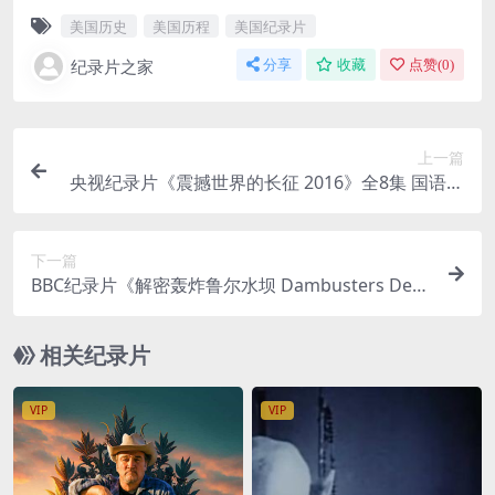
美国历史
美国历程
美国纪录片
纪录片之家
分享
收藏
点赞(
0
)
上一篇
央视纪录片《震撼世界的长征 2016》全8集 国语中
字 1080P/MP4/7.38G 红军长征影像志
下一篇
BBC纪录片《解密轰炸鲁尔水坝 Dambusters Decl
assified 2010》英语中英双字 720P/MKV/666M 二
战炸弹技术
相关纪录片
VIP
VIP