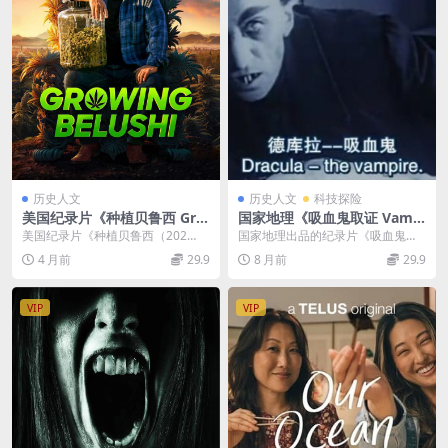
历史人文
历史人文
科技探险
美国纪录片《种植贝鲁西 Gro
国家地理《吸血鬼取证 Vampi
wing Belushi 2022》第1-2季
re Forensics》全2集 英语中
美国纪录片《种植贝鲁西（202
国家地理出品的纪录片《吸血鬼取
全5集 英语中英双字 官方纯净
字 MKV高清 吸血鬼探秘纪录
2）》：一场大麻农场的热血与温情
证》（Vampire Forensics）全 2 ...
4 月前
29.9
8 月前
29.9
版 1080P/MKV/11.4G 大麻农
片
2022 年，探...
场
VIP
VIP