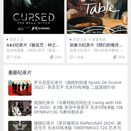
历史人文
历史人文
美食旅游
A&E纪录片《被诅咒：钟之女
加拿大纪录片《我们的海洋餐
巫 Cursed: The Bell Witch 2
桌 Our Ocean Table 2026》
超自然现象：A&E纪录片《被诅
加拿大纪录片《我们的海洋餐桌 Ou
015》第一季全5集 英语中英
全3集 英语中英双字 无水印纯
咒：钟之女巫Cursed: The Bel...
r Ocean Table 2026》介绍 2...
7 月前
29.9
1 月前
29.9
双字 无水印纯净版 1080P/M
净版 1080P/MKV/2.76G 海洋
KV/12.2G 超自然现象
保护
最新纪录片
罗马尼亚纪录片《偶然的间谍 Spioni De Ocazie
2022》英语无字 无水印纯净版 二战谍报行动
英国纪录片《与希特勒共同生活 Living with Hitl
er 2020》全3集 英语中英双字 无水印纯净版 108
0P/MKV/13G 与希特勒共存
德国纪录片《里芬施塔尔 Riefenstahl 2024》德
语无字 无水印纯净版 1080P/MKV/2.12G 艺术与