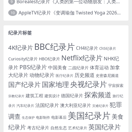
Boreales纪录片《人类的第一位动物朋友：人类和狗的神奇故事 Man’s First Friend 2018》英语中英双字 1080P/MP4/1.8G 狗的神奇故事
9
AppleTV纪录片《变调瑜伽 Twisted Yoga 2026》全3集 英语中英双字 无水印纯净版 1080P/MKV/10G 瑜伽大师背后的真相
10
纪录片标签
BBC纪录片
4K纪录片
CH4纪录片
Ch5纪录片
Netflix纪录片
NHK纪
Curiosity纪录片
HBO纪录片
PBS纪录片
录片
加拿
中国美食
体育运动
二战纪录片
大纪录片
动物纪录片
历史频道
史密森尼频道
医疗纪录片
央视纪录片
国家地理
国产纪录片
宇宙探索
探索频道
建筑工程
德国纪录片
建筑设计
旅行纪
宗教纪录片
犯罪
法国纪录片
澳大利亚纪录片
录片
汽车纪录片
灾难纪录片
美国纪录片
调查
美食
电影幕后
电影制作
生态保护
英国纪录片
纪录片
考古纪录片
自然生态
艺术纪录片