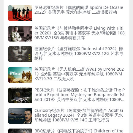
罗马尼亚纪录片《偶然的间谍 Spioni De Ocazie
2022》英语无字 无水印纯净版 二战谍报行动
英国纪录片《与希特勒共同生活 Living with Hitl
er 2020》全3集 英语中英双字 无水印纯净版 108
0P/MKV/13G 与希特勒共存
德国纪录片《里芬施塔尔 Riefenstahl 2024》德
语无字 无水印纯净版 1080P/MKV/2.12G 艺术与
纳粹
英国纪录片《无人机的二战 WWII by Drone 202
1》全6集 英语中英双字 无水印纯净版 1080P/M
KV/19.7G 二战无人机
PBS纪录片《波蒂略探险：布干维尔岛之谜 The P
ortillo Expedition: Mystery on Bougainville Isl
and 2019》英语中英双字 无水印纯净版 1080P/
MKV/5.18G 山本五十六死因
Curiosity纪录片《阿道夫·加兰德的遗产 Adolf G
alland Legacy 2024》全3集 英语中英双字 无水
印纯净版 1080P/MKV/5.14G 王牌飞行员
BBC纪录片《闪电战下的孩子们 Children of the