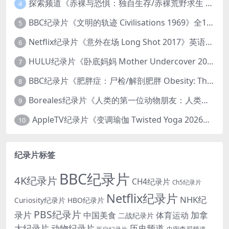
探索频道《赤裸与恐惧：独自生存/赤裸荒野求生 Naked and Afraid: Solo 2023》第一季全8集 英语中英双字 官方纯净版 高码1080P/MKV/45.4G
4
BBC纪录片《文明的轨迹 Civilisations 1969》全13集 英语中英双字 高清收藏版 1080P/MKV/64.1G 西方艺术史话
5
Netflix纪录片《意外在场 Long Shot 2017》英语中字 720P/NKV/1.06GB 美国谋杀误判案件
6
HULU纪录片《卧底妈妈 Mother Undercover 2023》全4集 英语中英双字 官方纯净版 1080P/MKV/7.6G 拯救孩子
7
BBC纪录片《肥胖症：尸检/解剖肥胖 Obesity: The Post Mortem 2016》英语中英双字 无水印纯净版 1080P/MKV/1.03G
8
Boreales纪录片《人类的第一位动物朋友：人类和狗的神奇故事 Man’s First Friend 2018》英语中英双字 1080P/MP4/1.8G 狗的神奇故事
9
AppleTV纪录片《变调瑜伽 Twisted Yoga 2026》全3集 英语中英双字 无水印纯净版 1080P/MKV/10G 瑜伽大师背后的真相
10
纪录片标签
BBC纪录片
4K纪录片
CH4纪录片
Ch5纪录片
Netflix纪录片
NHK纪
Curiosity纪录片
HBO纪录片
PBS纪录片
录片
加拿
中国美食
体育运动
二战纪录片
大纪录片
动物纪录片
历史频道
史密森尼频道