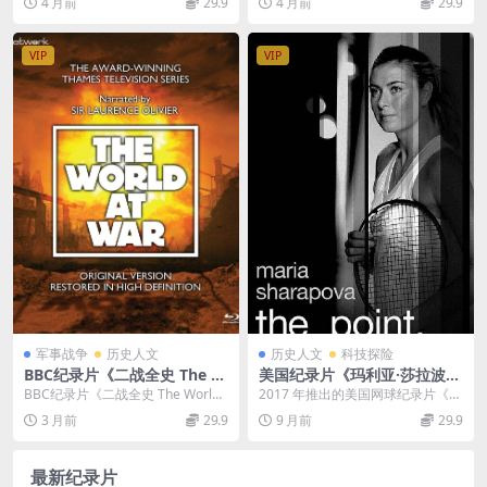
4 月前
29.9
4 月前
29.9
y 2024》全4集 英语中英双字
中英双字 无水印纯净版 1080
耀与贪婪：丽莎·...
C纪录片...
无水印纯净版 1080P/MKV/9.
P/MKV/2.7G 妇女参政论者
13G 商业品牌背后的故事
VIP
VIP
军事战争
历史人文
历史人文
科技探险
BBC纪录片《二战全史 The W
美国纪录片《玛利亚·莎拉波
orld at War 1973》全26集
娃：赛点 Maria Sharapova:
BBC纪录片《二战全史 The World
2017 年推出的美国网球纪录片《玛
英语中字 无水印纯净版 1080
The Point 2017》英语中英双
at War 1973》全26集详情...
利亚・莎拉波娃：赛点》（Maria S
3 月前
29.9
9 月前
29.9
P/MKV/24.2G 二战纪录片
字 高清/MP4/313M 网球纪录
har...
片
最新纪录片