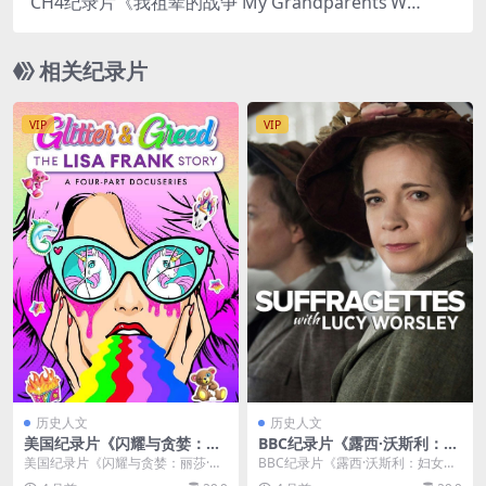
CH4纪录片《我祖辈的战争 My Grandparents’Wa
r 2019》第1-2季全8集 英语中英双字 官方纯净版 1
080P/MKV/12.9G 第二次世界大战
相关纪录片
VIP
VIP
历史人文
历史人文
美国纪录片《闪耀与贪婪：丽
BBC纪录片《露西·沃斯利：妇
莎·弗兰克的故事 Glitter and
女参政论者 Suffragettes wit
美国纪录片《闪耀与贪婪：丽莎·弗
BBC纪录片《露西·沃斯利：妇女参
Greed: The Lisa Frank Stor
h Lucy Worsley 2018》英语
兰克的故事》详情 美国纪录片《闪
政论者 2018》介绍及资源信息 BB