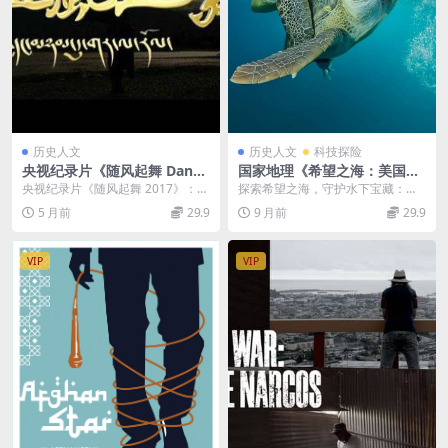
历史人文
历史人文
科技探险
央视纪录片《随风起舞 Dance
国家地理《希望之海：美国的
with the Wind 2017》全2集
水下宝藏 Sea of Hope: Ame
央视纪录片《随风起舞 2017》：土
探索希望之海，守护水下宝藏：
国语中字 1080P/TS/6.95GB
rica’s Underwater Treasure
登 —— 藏地艺术长河里的逐梦舞者
《希望之海：美国的水下宝藏Sea o
5 月前
29.9
9 月前
29.9
藏族艺术家土登纪录片
s 2017》英语多国中字 官方纯
当镜头掠...
f Hope: ...
净版 1080P/MKV/2.87G 蓝色
公园
VIP
VIP