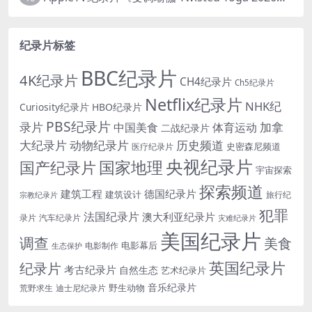
纪录片标签
BBC纪录片
4K纪录片
CH4纪录片
Ch5纪录片
Netflix纪录片
NHK纪
Curiosity纪录片
HBO纪录片
PBS纪录片
录片
加拿
中国美食
体育运动
二战纪录片
大纪录片
动物纪录片
历史频道
史密森尼频道
医疗纪录片
央视纪录片
国家地理
国产纪录片
宇宙探索
探索频道
建筑工程
德国纪录片
建筑设计
旅行纪
宗教纪录片
犯罪
法国纪录片
澳大利亚纪录片
录片
汽车纪录片
灾难纪录片
美国纪录片
调查
美食
电影幕后
电影制作
生态保护
英国纪录片
纪录片
考古纪录片
自然生态
艺术纪录片
音乐纪录片
野生动物
迪士尼纪录片
荒野求生