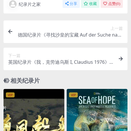
纪录片之家
分享
收藏
点赞(
0
)
上一篇
德国纪录片《寻找沙皇的宝藏 Auf der Suche nach
dem Zarenschatz 2012》英语中字 1080P/MP4/9
63M 沙皇的宝藏
下一篇
英国纪录片《我，克劳迪乌斯 I, Claudius 1976》全
7集 英语中英双字 576P/MP4/11.6G 罗马帝国兴亡
史
相关纪录片
VIP
VIP