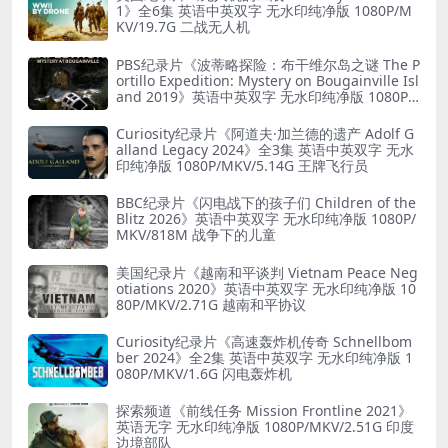
1》全6集 英语中英双字 无水印纯净版 1080P/M
KV/19.7G 二战无人机
PBS纪录片《波蒂略探险：布干维尔岛之谜 The P
ortillo Expedition: Mystery on Bougainville Isl
and 2019》英语中英双字 无水印纯净版 1080P/
MKV/5.18G 山本五十六死因
Curiosity纪录片《阿道夫·加兰德的遗产 Adolf G
alland Legacy 2024》全3集 英语中英双字 无水
印纯净版 1080P/MKV/5.14G 王牌飞行员
BBC纪录片《闪电战下的孩子们 Children of the
Blitz 2026》英语中英双字 无水印纯净版 1080P/
MKV/818M 战争下的儿童
美国纪录片《越南和平谈判 Vietnam Peace Neg
otiations 2020》英语中英双字 无水印纯净版 10
80P/MKV/2.71G 越南和平协议
Curiosity纪录片《高速轰炸机传奇 Schnellbom
ber 2024》全2集 英语中英双字 无水印纯净版 1
080P/MKV/1.6G 闪电轰炸机
探索频道《前线任务 Mission Frontline 2021》
英语无字 无水印纯净版 1080P/MKV/2.51G 印度
边境部队