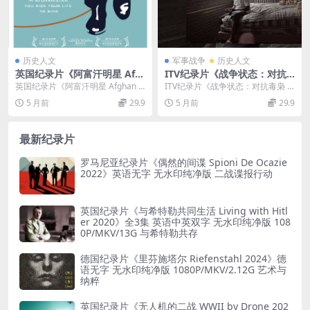
历史人文
军事战争
历史人文
英国纪录片《阿富汗明星 Afg
ITV纪录片《战争状态：对抗
han Star 2009》英语英字 72
毒枭 State of War: Fighting
英国纪录片《阿富汗明星 Afghan S
ITV纪录片《战争状态：对抗毒枭 2
0P/MKV/1.27G 阿富汗人现状
the Narcos 2025》英语无字
tar 2009》英语英字 720P/M...
025》介绍及资源信息 ITV纪录片
5 月前
29.9
5 月前
29.9
无水印纯净版 1080P/MKV/1.
《战争状...
22G 毒品暴力
最新纪录片
罗马尼亚纪录片《偶然的间谍 Spioni De Ocazie
2022》英语无字 无水印纯净版 二战谍报行动
英国纪录片《与希特勒共同生活 Living with Hitl
er 2020》全3集 英语中英双字 无水印纯净版 108
0P/MKV/13G 与希特勒共存
德国纪录片《里芬施塔尔 Riefenstahl 2024》德
语无字 无水印纯净版 1080P/MKV/2.12G 艺术与
纳粹
英国纪录片《无人机的二战 WWII by Drone 202