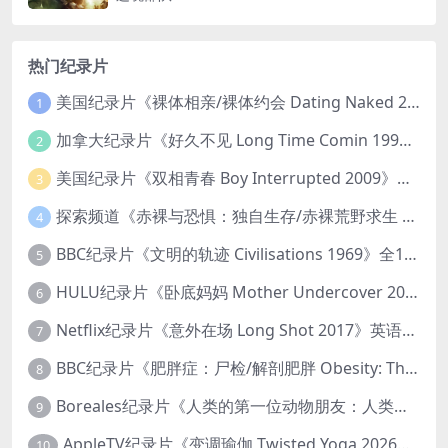
热门纪录片
美国纪录片《裸体相亲/裸体约会 Dating Naked 2014-2016》第1-3季全33集 英语中英双字 无水印纯净版 1080P/MKV/85.6G 裸体相亲真人秀
1
加拿大纪录片《好久不见 Long Time Comin 1993》英语中英双字 官方纯净版 1080P/MKV/1G 女同性艺术家
2
美国纪录片《双相青春 Boy Interrupted 2009》英语中英双字 官方纯净版 1080P/MKV/1.43G 青少年躁郁症
3
探索频道《赤裸与恐惧：独自生存/赤裸荒野求生 Naked and Afraid: Solo 2023》第一季全8集 英语中英双字 官方纯净版 高码1080P/MKV/45.4G
4
BBC纪录片《文明的轨迹 Civilisations 1969》全13集 英语中英双字 高清收藏版 1080P/MKV/64.1G 西方艺术史话
5
HULU纪录片《卧底妈妈 Mother Undercover 2023》全4集 英语中英双字 官方纯净版 1080P/MKV/7.6G 拯救孩子
6
Netflix纪录片《意外在场 Long Shot 2017》英语中字 720P/NKV/1.06GB 美国谋杀误判案件
7
BBC纪录片《肥胖症：尸检/解剖肥胖 Obesity: The Post Mortem 2016》英语中英双字 无水印纯净版 1080P/MKV/1.03G
8
Boreales纪录片《人类的第一位动物朋友：人类和狗的神奇故事 Man’s First Friend 2018》英语中英双字 1080P/MP4/1.8G 狗的神奇故事
9
AppleTV纪录片《变调瑜伽 Twisted Yoga 2026》全3集 英语中英双字 无水印纯净版 1080P/MKV/10G 瑜伽大师背后的真相
10