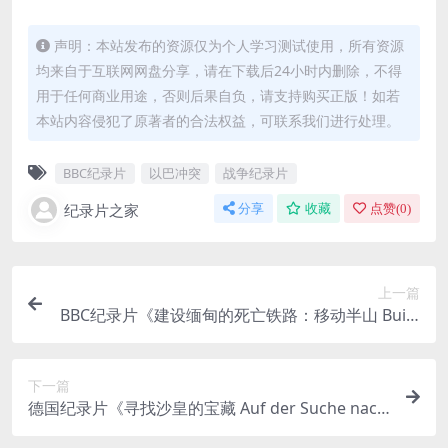
声明：本站发布的资源仅为个人学习测试使用，所有资源
均来自于互联网网盘分享，请在下载后24小时内删除，不得
用于任何商业用途，否则后果自负，请支持购买正版！如若
本站内容侵犯了原著者的合法权益，可联系我们进行处理。
BBC纪录片
以巴冲突
战争纪录片
纪录片之家
分享
收藏
点赞(
0
)
上一篇
BBC纪录片《建设缅甸的死亡铁路：移动半山 Build
ing Burma’s Death Railway: Moving Half the Mo
untain 2014》英语中英双字 官方纯净版 1080P/M
下一篇
KV/2.82G 缅甸死亡铁路血泪史
德国纪录片《寻找沙皇的宝藏 Auf der Suche nach
dem Zarenschatz 2012》英语中字 1080P/MP4/9