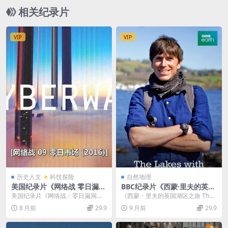
63M 沙皇的宝藏
相关纪录片
VIP
VIP
历史人文
科技探险
自然地理
美国纪录片《网络战 零日漏洞
BBC纪录片《西蒙·里夫的英国
交易 Cyberwar: Zero Day M
湖区之旅 The Lakes with Si
美国纪录片《网络战：零日漏洞交
《西蒙・里夫的英国湖区之旅 The
arket 2016》MP4/243M 零
mon Reeve 2021》第一季全
易》：揭秘网络安全暗处的 “定时炸
Lakes with Simon Reeve...
8 月前
29.9
9 月前
29.9
日漏洞网上交易内幕
3集 英语中英双字 1080P/MK
弹” 在当今数字...
V/10.5G 英国大湖