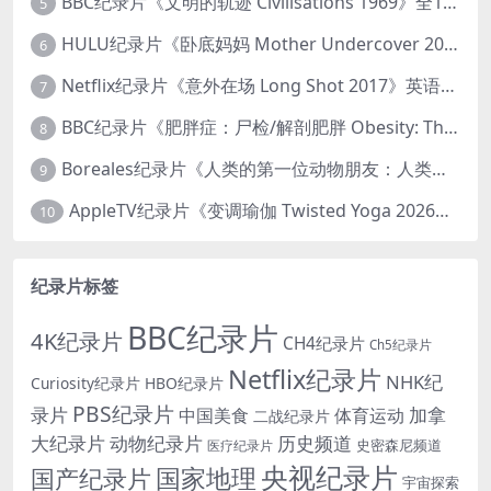
BBC纪录片《文明的轨迹 Civilisations 1969》全13集 英语中英双字 高清收藏版 1080P/MKV/64.1G 西方艺术史话
5
HULU纪录片《卧底妈妈 Mother Undercover 2023》全4集 英语中英双字 官方纯净版 1080P/MKV/7.6G 拯救孩子
6
Netflix纪录片《意外在场 Long Shot 2017》英语中字 720P/NKV/1.06GB 美国谋杀误判案件
7
BBC纪录片《肥胖症：尸检/解剖肥胖 Obesity: The Post Mortem 2016》英语中英双字 无水印纯净版 1080P/MKV/1.03G
8
Boreales纪录片《人类的第一位动物朋友：人类和狗的神奇故事 Man’s First Friend 2018》英语中英双字 1080P/MP4/1.8G 狗的神奇故事
9
AppleTV纪录片《变调瑜伽 Twisted Yoga 2026》全3集 英语中英双字 无水印纯净版 1080P/MKV/10G 瑜伽大师背后的真相
10
纪录片标签
BBC纪录片
4K纪录片
CH4纪录片
Ch5纪录片
Netflix纪录片
NHK纪
Curiosity纪录片
HBO纪录片
PBS纪录片
录片
加拿
中国美食
体育运动
二战纪录片
大纪录片
动物纪录片
历史频道
史密森尼频道
医疗纪录片
央视纪录片
国家地理
国产纪录片
宇宙探索