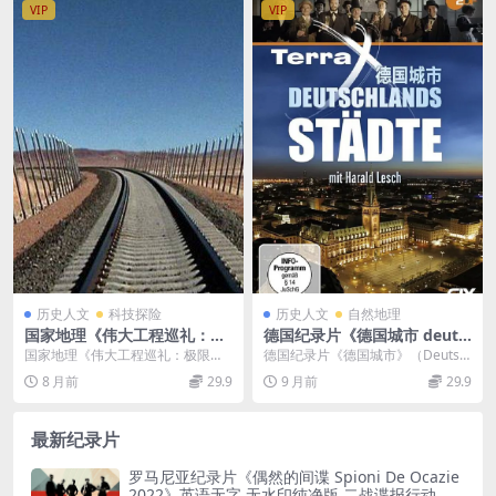
VIP
VIP
历史人文
科技探险
历史人文
自然地理
国家地理《伟大工程巡礼：极
德国纪录片《德国城市 deuts
限铁路 Megastructures: Ext
chlands stadte》全3集 中德
国家地理《伟大工程巡礼：极限铁
德国纪录片《德国城市》（Deutsc
reme Railway 2012》英语中
双语字幕 德国城市纪录片下载
路 Megastructures: Extreme...
hlands Städte）以“城市肌理中的...
8 月前
29.9
9 月前
29.9
字 720P/MKV/1.9GB 极限铁
路
最新纪录片
罗马尼亚纪录片《偶然的间谍 Spioni De Ocazie
2022》英语无字 无水印纯净版 二战谍报行动