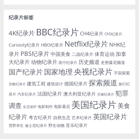
纪录片标签
BBC纪录片
4K纪录片
CH4纪录片
Ch5纪录片
Netflix纪录片
NHK纪
Curiosity纪录片
HBO纪录片
PBS纪录片
录片
加拿
中国美食
体育运动
二战纪录片
大纪录片
动物纪录片
历史频道
史密森尼频道
医疗纪录片
央视纪录片
国家地理
国产纪录片
宇宙探索
探索频道
建筑工程
德国纪录片
建筑设计
旅行纪
宗教纪录片
犯罪
法国纪录片
澳大利亚纪录片
录片
汽车纪录片
灾难纪录片
美国纪录片
调查
美食
电影幕后
电影制作
生态保护
英国纪录片
纪录片
考古纪录片
自然生态
艺术纪录片
音乐纪录片
野生动物
迪士尼纪录片
荒野求生