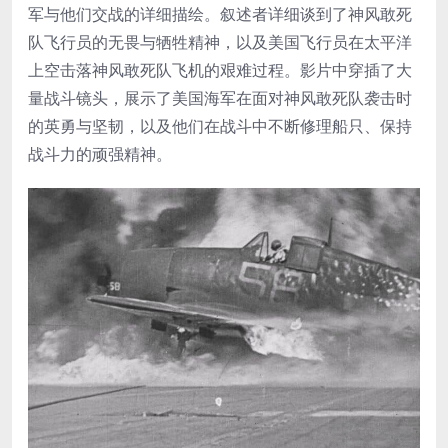
军与他们交战的详细描绘。叙述者详细谈到了神风敢死
队飞行员的无畏与牺牲精神，以及美国飞行员在太平洋
上空击落神风敢死队飞机的艰难过程。影片中穿插了大
量战斗镜头，展示了美国海军在面对神风敢死队袭击时
的英勇与坚韧，以及他们在战斗中不断修理船只、保持
战斗力的顽强精神。