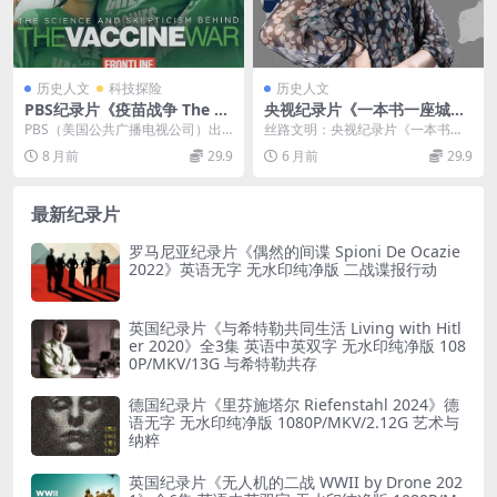
历史人文
科技探险
历史人文
PBS纪录片《疫苗战争 The Va
央视纪录片《一本书一座城》
ccine War 2017》英语英字 7
第二季全8集 国语中字 1080
PBS（美国公共广播电视公司）出
丝路文明：央视纪录片《一本书一
20P/MP4/0.93GB 疫苗战争
P/TS/17.2G 丝路文明
品的纪录片《疫苗战争》（The Vac
座城》第二季 央视纪录片《一本书
8 月前
29.9
6 月前
29.9
cine ...
一座城》第二季全8...
最新纪录片
罗马尼亚纪录片《偶然的间谍 Spioni De Ocazie
2022》英语无字 无水印纯净版 二战谍报行动
英国纪录片《与希特勒共同生活 Living with Hitl
er 2020》全3集 英语中英双字 无水印纯净版 108
0P/MKV/13G 与希特勒共存
德国纪录片《里芬施塔尔 Riefenstahl 2024》德
语无字 无水印纯净版 1080P/MKV/2.12G 艺术与
纳粹
英国纪录片《无人机的二战 WWII by Drone 202