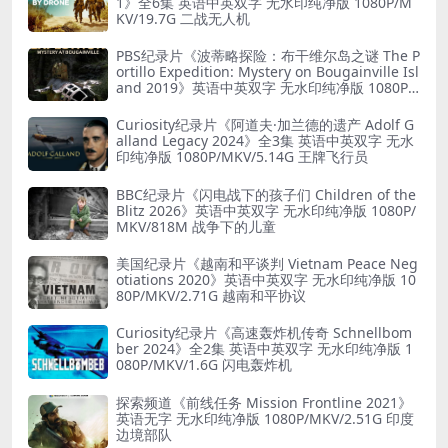
1》全6集 英语中英双字 无水印纯净版 1080P/M
KV/19.7G 二战无人机
PBS纪录片《波蒂略探险：布干维尔岛之谜 The P
ortillo Expedition: Mystery on Bougainville Isl
and 2019》英语中英双字 无水印纯净版 1080P/
MKV/5.18G 山本五十六死因
Curiosity纪录片《阿道夫·加兰德的遗产 Adolf G
alland Legacy 2024》全3集 英语中英双字 无水
印纯净版 1080P/MKV/5.14G 王牌飞行员
BBC纪录片《闪电战下的孩子们 Children of the
Blitz 2026》英语中英双字 无水印纯净版 1080P/
MKV/818M 战争下的儿童
美国纪录片《越南和平谈判 Vietnam Peace Neg
otiations 2020》英语中英双字 无水印纯净版 10
80P/MKV/2.71G 越南和平协议
Curiosity纪录片《高速轰炸机传奇 Schnellbom
ber 2024》全2集 英语中英双字 无水印纯净版 1
080P/MKV/1.6G 闪电轰炸机
探索频道《前线任务 Mission Frontline 2021》
英语无字 无水印纯净版 1080P/MKV/2.51G 印度
边境部队