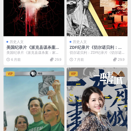
历史人文
历史人文
美国纪录片《派克县谋杀案：
ZDF纪录片《切尔诺贝利：火
家庭大屠杀 The Pike County
焰中的乌托邦 Chernobyl Ut
美国纪录片《派克县谋杀案：家庭
切尔诺贝利：ZDF纪录片《切尔诺
Murders: A Family Massacr
opia in Flames 2023》第一
大屠杀》（The Pike County Mur
贝利：火焰中的乌托邦Chernobyl
6 月前
29.9
7 月前
29.9
e 2023》第一季全3集 英语中
季全4集 英语中英双字 无水印
d...
Utop...
英双字 1080P/MKV/6.62G 家
纯净版 1080P/MKV/4.89G 切
庭杀戮案
尔诺贝利
VIP
VIP