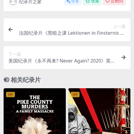
纪录片之家
分享
收藏
点赞(
0
)
上一篇
法国纪录片《黑暗之课 Lektionen in Finsternis 19
92》无对白 1080P/MP4/1.03G 海湾战争后的科威
特
下一篇
美国纪录片《永不再来? Never Again? 2020》英语
中英双字 官方纯净版 1080P/MKV/6.51G 爱大于恨
相关纪录片
VIP
VIP