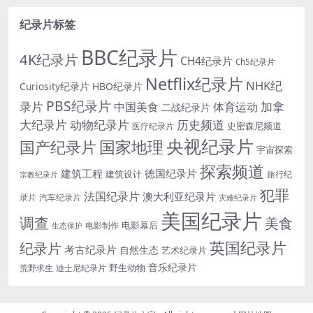
纪录片标签
BBC纪录片
4K纪录片
CH4纪录片
Ch5纪录片
Netflix纪录片
NHK纪
Curiosity纪录片
HBO纪录片
PBS纪录片
录片
加拿
中国美食
体育运动
二战纪录片
大纪录片
动物纪录片
历史频道
史密森尼频道
医疗纪录片
央视纪录片
国家地理
国产纪录片
宇宙探索
探索频道
建筑工程
德国纪录片
建筑设计
旅行纪
宗教纪录片
犯罪
法国纪录片
澳大利亚纪录片
录片
汽车纪录片
灾难纪录片
美国纪录片
调查
美食
电影幕后
电影制作
生态保护
英国纪录片
纪录片
考古纪录片
自然生态
艺术纪录片
音乐纪录片
野生动物
迪士尼纪录片
荒野求生