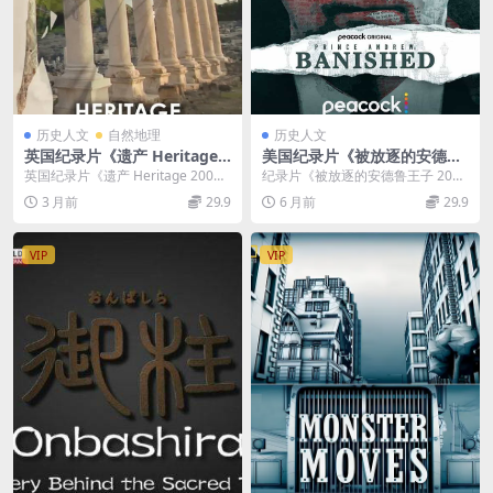
历史人文
自然地理
历史人文
英国纪录片《遗产 Heritage 2
美国纪录片《被放逐的安德鲁
006》全3集 英语中英双字 无
王子 Prince Andrew: Banish
英国纪录片《遗产 Heritage 200
纪录片《被放逐的安德鲁王子 202
水印纯净版 1080P/MKV/6.6G
ed 2022》英语中英双字 官方
6》全3集介绍 资源参数：英国纪录
2》：特权阴影下的王室坠落史 在 2
3 月前
29.9
6 月前
29.9
世界遗产
纯净版 1080P/MKV/4.29G 被
片《...
022 年...
放逐的王子
VIP
VIP