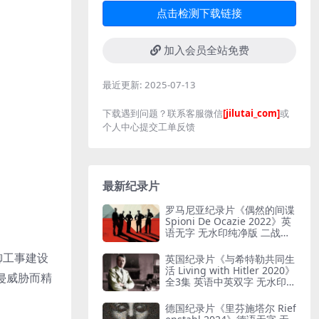
点击检测下载链接
加入会员全站免费
最近更新:
2025-07-13
下载遇到问题？联系客服微信
[jilutai_com]
或
个人中心提交工单反馈
最新纪录片
罗马尼亚纪录片《偶然的间谍
Spioni De Ocazie 2022》英
语无字 无水印纯净版 二战谍
报行动
防御工事建设
英国纪录片《与希特勒共同生
活 Living with Hitler 2020》
入侵威胁而精
全3集 英语中英双字 无水印纯
净版 1080P/MKV/13G 与希特
勒共存
德国纪录片《里芬施塔尔 Rief