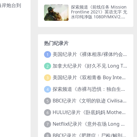
印纯净版 1080P/MKV/1.6G
海岸炮台到
闪电轰炸机
探索频道《前线任务 Mission
Frontline 2021》英语无字 无
水印纯净版 1080P/MKV/2.51
G 印度边境部队
热门纪录片
美国纪录片《裸体相亲/裸体约会 Dating Naked 2014-2016》第1-3季全33集 英语中英双字 无水印纯净版 1080P/MKV/85.6G 裸体相亲真人秀
1
加拿大纪录片《好久不见 Long Time Comin 1993》英语中英双字 官方纯净版 1080P/MKV/1G 女同性艺术家
2
美国纪录片《双相青春 Boy Interrupted 2009》英语中英双字 官方纯净版 1080P/MKV/1.43G 青少年躁郁症
3
探索频道《赤裸与恐惧：独自生存/赤裸荒野求生 Naked and Afraid: Solo 2023》第一季全8集 英语中英双字 官方纯净版 高码1080P/MKV/45.4G
4
BBC纪录片《文明的轨迹 Civilisations 1969》全13集 英语中英双字 高清收藏版 1080P/MKV/64.1G 西方艺术史话
5
HULU纪录片《卧底妈妈 Mother Undercover 2023》全4集 英语中英双字 官方纯净版 1080P/MKV/7.6G 拯救孩子
6
Netflix纪录片《意外在场 Long Shot 2017》英语中字 720P/NKV/1.06GB 美国谋杀误判案件
7
BBC纪录片《肥胖症：尸检/解剖肥胖 Obesity: The Post Mortem 2016》英语中英双字 无水印纯净版 1080P/MKV/1.03G
8