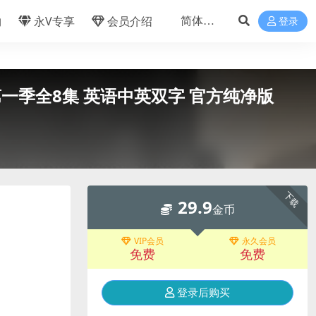
物
永V专享
会员介绍
登录
021》第一季全8集 英语中英双字 官方纯净版
下载
29.9
金币
VIP会员
永久会员
免费
免费
登录后购买