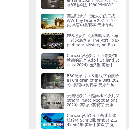
enstahl 2024》德语无字 无
水印纯净版 1080P/MKV/2.12
G 艺术与纳粹
英国纪录片《无人机的二战
WWII by Drone 2021》全6
集 英语中英双字 无水印纯净
版 1080P/MKV/19.7G 二战无
人机
PBS纪录片《波蒂略探险：布
干维尔岛之谜 The Portillo Ex
pedition: Mystery on Boug
ainville Island 2019》英语
中英双字 无水印纯净版 1080
Curiosity纪录片《阿道夫·加
P/MKV/5.18G 山本五十六死
兰德的遗产 Adolf Galland Le
因
gacy 2024》全3集 英语中英
双字 无水印纯净版 1080P/M
KV/5.14G 王牌飞行员
BBC纪录片《闪电战下的孩子
们 Children of the Blitz 202
6》英语中英双字 无水印纯净
版 1080P/MKV/818M 战争下
的儿童
美国纪录片《越南和平谈判 Vi
etnam Peace Negotiations
2020》英语中英双字 无水印
纯净版 1080P/MKV/2.71G 越
南和平协议
Curiosity纪录片《高速轰炸
机传奇 Schnellbomber 202
4》全2集 英语中英双字 无水