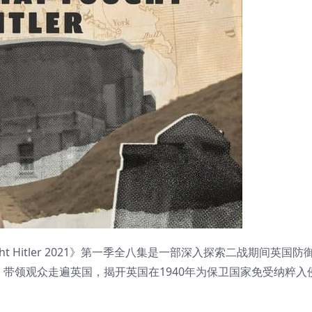
Fought Hitler 2021》第一季全八集是一部深入探索二战期间英国
ll）带领观众走遍英国，揭开英国在1940年为保卫国家免受纳粹