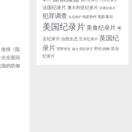
法国纪录片
澳大利亚纪录片
灾难纪录片
犯罪调查
电影幕后
电影制作
生态保护
美国纪录片
美食纪录片
考
英国纪
古纪录片
自然生态
艺术纪录片
录片
音乐
野生动物
，使得《阻
迪士尼纪录片
荒野求生
纪录片
一次全面回
英国的防御