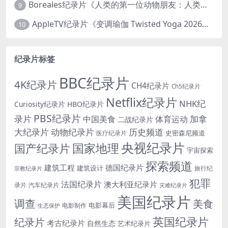
Boreales纪录片《人类的第一位动物朋友：人类和狗的神奇故事 Man’s First Friend 2018》英语中英双字 1080P/MP4/1.8G 狗的神奇故事
9
AppleTV纪录片《变调瑜伽 Twisted Yoga 2026》全3集 英语中英双字 无水印纯净版 1080P/MKV/10G 瑜伽大师背后的真相
10
纪录片标签
BBC纪录片
4K纪录片
CH4纪录片
Ch5纪录片
Netflix纪录片
NHK纪
Curiosity纪录片
HBO纪录片
PBS纪录片
录片
加拿
中国美食
体育运动
二战纪录片
大纪录片
动物纪录片
历史频道
史密森尼频道
医疗纪录片
央视纪录片
国家地理
国产纪录片
宇宙探索
探索频道
建筑工程
德国纪录片
建筑设计
旅行纪
宗教纪录片
犯罪
法国纪录片
澳大利亚纪录片
录片
汽车纪录片
灾难纪录片
美国纪录片
调查
美食
电影幕后
电影制作
生态保护
英国纪录片
纪录片
考古纪录片
自然生态
艺术纪录片