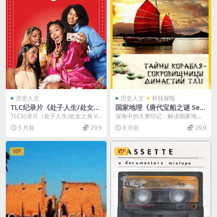
历史人文
历史人文
科技探险
TLC纪录片《处子人生/处女之
国家地理《唐代宝船之谜 Secr
身 Virgins 2025》第一季全6
ets Of The Tang Treasure S
TLC纪录片《处子人生/处女之身 Vir
深海中的大唐印记：解读国家地理
集 英语中英双字 无水印纯净
hip 2009》英语中字 MKV/32
gins 2025》第一季全6集详情 T...
《唐代宝船之谜》 对于海洋考古爱
5 月前
29.9
8 月前
29.9
版 1080P/MKV/10.8G 年过三
6M 唐代宝船之谜
好者、丝绸之路研究...
十的处女
VIP
VIP