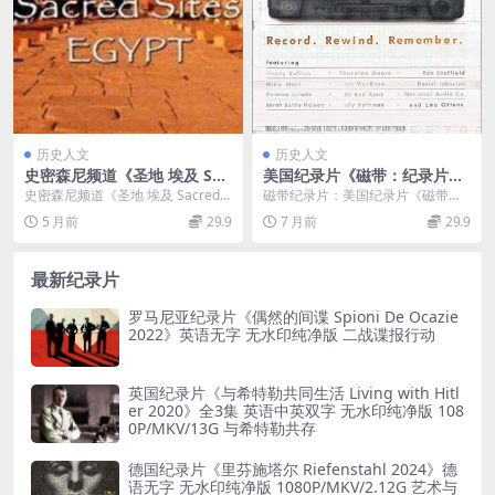
历史人文
历史人文
史密森尼频道《圣地 埃及 Sac
美国纪录片《磁带：纪录片混
red Sites Egypt 2016》英语
音带 Cassette: A Document
史密森尼频道《圣地 埃及 Sacred S
磁带纪录片：美国纪录片《磁带：
英字 720P高清 古埃及文明纪
ary Mixtape》英语中英双字
ites Egypt 2016》（英语...
纪录片混音带Cassette: A Docume
5 月前
29.9
7 月前
29.9
录片
官方纯净版 1080P/MKV/1.35
n...
G 磁带纪录片
最新纪录片
罗马尼亚纪录片《偶然的间谍 Spioni De Ocazie
2022》英语无字 无水印纯净版 二战谍报行动
英国纪录片《与希特勒共同生活 Living with Hitl
er 2020》全3集 英语中英双字 无水印纯净版 108
0P/MKV/13G 与希特勒共存
德国纪录片《里芬施塔尔 Riefenstahl 2024》德
语无字 无水印纯净版 1080P/MKV/2.12G 艺术与