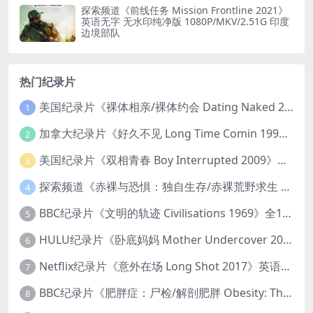
探索频道《前线任务 Mission Frontline 2021》
英语无字 无水印纯净版 1080P/MKV/2.51G 印度
边境部队
热门纪录片
美国纪录片《裸体相亲/裸体约会 Dating Naked 2014-2016》第1-3季全33集 英语中英双字 无水印纯净版 1080P/MKV/85.6G 裸体相亲真人秀
1
加拿大纪录片《好久不见 Long Time Comin 1993》英语中英双字 官方纯净版 1080P/MKV/1G 女同性艺术家
2
美国纪录片《双相青春 Boy Interrupted 2009》英语中英双字 官方纯净版 1080P/MKV/1.43G 青少年躁郁症
3
探索频道《赤裸与恐惧：独自生存/赤裸荒野求生 Naked and Afraid: Solo 2023》第一季全8集 英语中英双字 官方纯净版 高码1080P/MKV/45.4G
4
BBC纪录片《文明的轨迹 Civilisations 1969》全13集 英语中英双字 高清收藏版 1080P/MKV/64.1G 西方艺术史话
5
HULU纪录片《卧底妈妈 Mother Undercover 2023》全4集 英语中英双字 官方纯净版 1080P/MKV/7.6G 拯救孩子
6
Netflix纪录片《意外在场 Long Shot 2017》英语中字 720P/NKV/1.06GB 美国谋杀误判案件
7
BBC纪录片《肥胖症：尸检/解剖肥胖 Obesity: The Post Mortem 2016》英语中英双字 无水印纯净版 1080P/MKV/1.03G
8