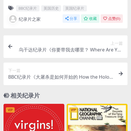
BBC纪录片
英国历史
英国纪录片
纪录片之家
分享
收藏
点赞(
0
)
上一篇
乌干达纪录片《你要带我去哪里？ Where Are You
Taking Me? 2010》英语中英双字 官方纯净版 1080
P/MKV/2.83G 战后乌干达
下一篇
BBC纪录片《大屠杀是如何开始的 How the Holoc
aust Began 2023》英语中英双字 1080P/MKV/946
M 二战纳粹屠杀事件
相关纪录片
VIP
VIP