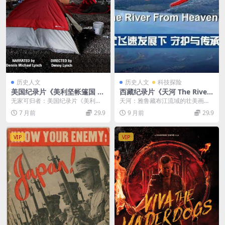
历史人文
历史人文
科技探险
美国纪录片《美利坚帐篷国 U
西藏纪录片《天河 The River
nited States of Tents 201
From Heaven》全6集 汉语
无家可归者：美国纪录片《美利坚
天河：雅鲁藏布江流域的壮美画卷
9》英语中英双字 无水印纯净
中字 1080P高清 西藏雅鲁藏
帐篷国United States of Tents...
由中央电视台和西藏自治区党委宣
7 月前
29.9
9 月前
29.9
版 1080P/MKV/6.09G 无家可
布江纪录片
传部联合摄制的大型...
归者
VIP
VIP