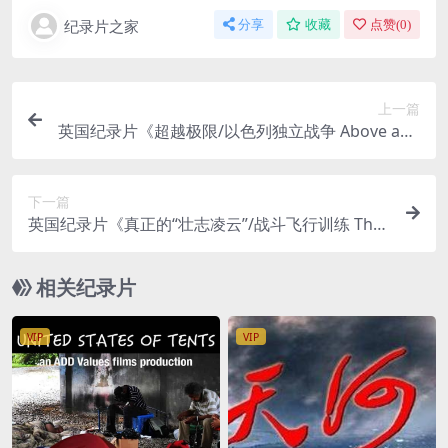
纪录片之家
分享
收藏
点赞(
0
)
上一篇
英国纪录片《超越极限/以色列独立战争 Above and
Beyond 2014》英语中英双字 无水印纯净版 1080
P/MKV/2.38G
下一篇
英国纪录片《真正的“壮志凌云”/战斗飞行训练 The
Real Top Gun 2021》英语中英双字 无水印纯净版
1080P/MKV/2.34G
相关纪录片
VIP
VIP