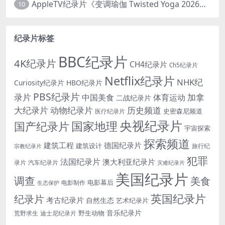
AppleTV纪录片《变调瑜伽 Twisted Yoga 2026》全3集 英语中英双字 无水印纯净版 1080P/MKV/10G 瑜伽大师背后的真相
10
纪录片标签
BBC纪录片
4K纪录片
CH4纪录片
Ch5纪录片
Netflix纪录片
NHK纪
Curiosity纪录片
HBO纪录片
PBS纪录片
录片
加拿
中国美食
体育运动
二战纪录片
大纪录片
动物纪录片
历史频道
史密森尼频道
医疗纪录片
央视纪录片
国家地理
国产纪录片
宇宙探索
探索频道
建筑工程
德国纪录片
建筑设计
旅行纪
宗教纪录片
犯罪
法国纪录片
澳大利亚纪录片
录片
汽车纪录片
灾难纪录片
美国纪录片
调查
美食
电影幕后
电影制作
生态保护
英国纪录片
纪录片
考古纪录片
自然生态
艺术纪录片
音乐纪录片
野生动物
迪士尼纪录片
荒野求生