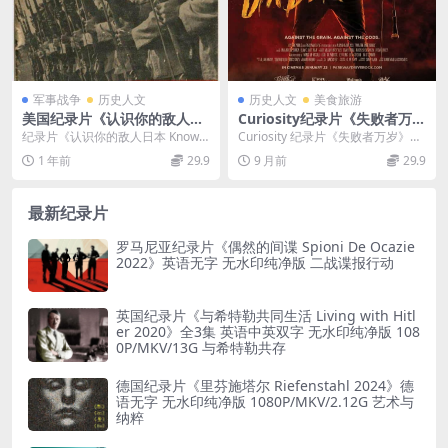
军事战争
历史人文
历史人文
美食旅游
美国纪录片《认识你的敌人日
Curiosity纪录片《失败者万岁
本 Know Your Enemy – Jap
Viva the Underdogs 2020》
纪录片《认识你的敌人日本 Know Y
Curiosity 纪录片《失败者万岁》
an 1945》英语中字 720P/MP
英语中英双字 无水印纯净版 1
our Enemy – Jap...
（Viva the Underdogs ...
1 年前
29.9
9 月前
29.9
4/611M 纪录片下载
080P/MKV/4.31G 失败的乐队
最新纪录片
罗马尼亚纪录片《偶然的间谍 Spioni De Ocazie
2022》英语无字 无水印纯净版 二战谍报行动
英国纪录片《与希特勒共同生活 Living with Hitl
er 2020》全3集 英语中英双字 无水印纯净版 108
0P/MKV/13G 与希特勒共存
德国纪录片《里芬施塔尔 Riefenstahl 2024》德
语无字 无水印纯净版 1080P/MKV/2.12G 艺术与
纳粹