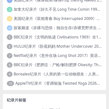
美国纪录片《裸体相亲/裸体约会 Dating Naked 2014-2016》第1-3季全33集 英语中英双字 无水印纯净版 1080P/MKV/85.6G 裸体相亲真人秀
1
加拿大纪录片《好久不见 Long Time Comin 1993》英语中英双字 官方纯净版 1080P/MKV/1G 女同性艺术家
2
美国纪录片《双相青春 Boy Interrupted 2009》英语中英双字 官方纯净版 1080P/MKV/1.43G 青少年躁郁症
3
探索频道《赤裸与恐惧：独自生存/赤裸荒野求生 Naked and Afraid: Solo 2023》第一季全8集 英语中英双字 官方纯净版 高码1080P/MKV/45.4G
4
BBC纪录片《文明的轨迹 Civilisations 1969》全13集 英语中英双字 高清收藏版 1080P/MKV/64.1G 西方艺术史话
5
HULU纪录片《卧底妈妈 Mother Undercover 2023》全4集 英语中英双字 官方纯净版 1080P/MKV/7.6G 拯救孩子
6
Netflix纪录片《意外在场 Long Shot 2017》英语中字 720P/NKV/1.06GB 美国谋杀误判案件
7
BBC纪录片《肥胖症：尸检/解剖肥胖 Obesity: The Post Mortem 2016》英语中英双字 无水印纯净版 1080P/MKV/1.03G
8
Boreales纪录片《人类的第一位动物朋友：人类和狗的神奇故事 Man’s First Friend 2018》英语中英双字 1080P/MP4/1.8G 狗的神奇故事
9
AppleTV纪录片《变调瑜伽 Twisted Yoga 2026》全3集 英语中英双字 无水印纯净版 1080P/MKV/10G 瑜伽大师背后的真相
10
纪录片标签