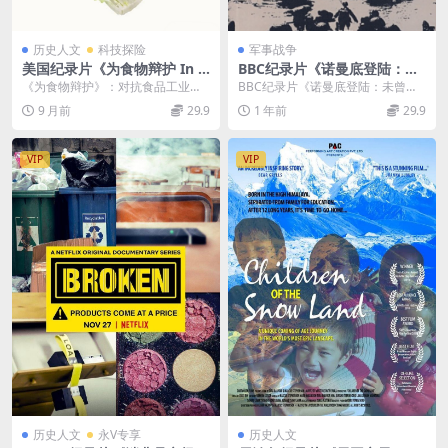
历史人文
科技探险
军事战争
美国纪录片《为食物辩护 In D
BBC纪录片《诺曼底登陆：未
efense of Food 2015》英语
曾听闻的录音带 D-Day: The
《为食物辩护》：对抗食品工业时
BBC纪录片《诺曼底登陆：未曾听
无字 无水印纯净版 406P/MK
Unheard Tapes 2024》全3
代的健康宣言 美国2015年纪录片
闻的录音带 D-Day: The Unheard...
9 月前
29.9
1 年前
29.9
V/1.18G 饮食健康
集 英语中英双字 无水印纯净
《为食物辩护》（...
版 1080P/MKV/7G 诺曼底登
陆
VIP
VIP
历史人文
永V专享
历史人文