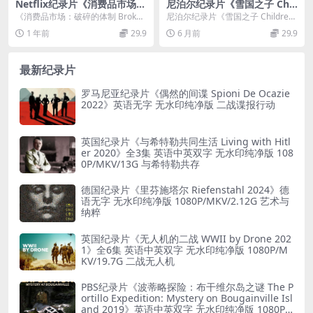
Netflix纪录片《消费品市场：
尼泊尔纪录片《雪国之子 Chil
破碎的体制 Broken》全4集
dren of the Snow Land 201
《消费品市场：破碎的体制 Broke
尼泊尔纪录片《雪国之子 Children
英语中字 1080P/MP4/8.06G
8》英语中字 1080P/MP4/4.6
n》全4集 Netflix推出的全新调查纪
of the Snow Land 20...
1 年前
29.9
6 月前
29.9
消费陷阱纪录片
4G 尼泊尔学子回家之路
录...
最新纪录片
罗马尼亚纪录片《偶然的间谍 Spioni De Ocazie
2022》英语无字 无水印纯净版 二战谍报行动
英国纪录片《与希特勒共同生活 Living with Hitl
er 2020》全3集 英语中英双字 无水印纯净版 108
0P/MKV/13G 与希特勒共存
德国纪录片《里芬施塔尔 Riefenstahl 2024》德
语无字 无水印纯净版 1080P/MKV/2.12G 艺术与
纳粹
英国纪录片《无人机的二战 WWII by Drone 202
1》全6集 英语中英双字 无水印纯净版 1080P/M
KV/19.7G 二战无人机
PBS纪录片《波蒂略探险：布干维尔岛之谜 The P
ortillo Expedition: Mystery on Bougainville Isl
and 2019》英语中英双字 无水印纯净版 1080P/