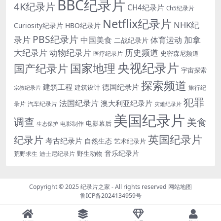
BBC纪录片
4K纪录片
CH4纪录片
Ch5纪录片
Netflix纪录片
NHK纪
Curiosity纪录片
HBO纪录片
PBS纪录片
录片
加拿
中国美食
体育运动
二战纪录片
大纪录片
动物纪录片
历史频道
史密森尼频道
医疗纪录片
央视纪录片
国家地理
国产纪录片
宇宙探索
探索频道
建筑工程
德国纪录片
建筑设计
旅行纪
宗教纪录片
犯罪
法国纪录片
澳大利亚纪录片
录片
汽车纪录片
灾难纪录片
美国纪录片
调查
美食
电影幕后
电影制作
生态保护
英国纪录片
纪录片
考古纪录片
自然生态
艺术纪录片
音乐纪录片
野生动物
迪士尼纪录片
荒野求生
Copyright © 2025
纪录片之家
- All rights reserved
网站地图
鲁ICP备2024134959号