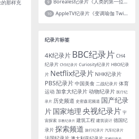
Boreales纪录片《人类的第一位动物朋友：人类和狗的神奇故事 Man’s First Friend 2018》英语中英双字 1080P/MP4/1.8G 狗的神奇故事
9
象的那样充
AppleTV纪录片《变调瑜伽 Twisted Yoga 2026》全3集 英语中英双字 无水印纯净版 1080P/MKV/10G 瑜伽大师背后的真相
10
纪录片标签
BBC纪录片
4K纪录片
CH4
纪录片
Curiosity纪录片
HBO纪录
Ch5纪录片
Netflix纪录片
NHK纪录片
片
PBS纪录片
中国美食
体育
二战纪录片
加拿大纪录片
动物纪录片
运动
医疗纪
国产纪录
历史频道
史密森尼频道
录片
央视纪录片
国家地理
片
宇
建筑工程
德国纪
宙探索
建筑设计
宗教纪录片
探索频道
录片
旅行纪录片
汽车纪录片
法国纪录片
澳大利亚纪录片
灾难纪录片