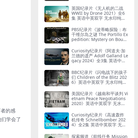
G 艺术与纳粹
英国纪录片《无人机的二战
WWII by Drone 2021》全6
集 英语中英双字 无水印纯净
版 1080P/MKV/19.7G 二战无
人机
PBS纪录片《波蒂略探险：布
干维尔岛之谜 The Portillo Ex
pedition: Mystery on Boug
ainville Island 2019》英语
中英双字 无水印纯净版 1080
Curiosity纪录片《阿道夫·加
P/MKV/5.18G 山本五十六死
兰德的遗产 Adolf Galland Le
因
gacy 2024》全3集 英语中英
双字 无水印纯净版 1080P/M
KV/5.14G 王牌飞行员
BBC纪录片《闪电战下的孩子
们 Children of the Blitz 202
6》英语中英双字 无水印纯净
版 1080P/MKV/818M 战争下
的儿童
美国纪录片《越南和平谈判 Vi
etnam Peace Negotiations
2020》英语中英双字 无水印
纯净版 1080P/MKV/2.71G 越
历者的感
南和平协议
Curiosity纪录片《高速轰炸
他们学会了
机传奇 Schnellbomber 202
4》全2集 英语中英双字 无水
印纯净版 1080P/MKV/1.6G
闪电轰炸机
探索频道《前线任务 Mission