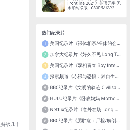
Frontline 2021》英语无字 无
水印纯净版 1080P/MKV/2.51
G 印度边境部队
热门纪录片
美国纪录片《裸体相亲/裸体约会 Dating Naked 2014-2016》第1-3季全33集 英语中英双字 无水印纯净版 1080P/MKV/85.6G 裸体相亲真人秀
1
加拿大纪录片《好久不见 Long Time Comin 1993》英语中英双字 官方纯净版 1080P/MKV/1G 女同性艺术家
2
美国纪录片《双相青春 Boy Interrupted 2009》英语中英双字 官方纯净版 1080P/MKV/1.43G 青少年躁郁症
3
探索频道《赤裸与恐惧：独自生存/赤裸荒野求生 Naked and Afraid: Solo 2023》第一季全8集 英语中英双字 官方纯净版 高码1080P/MKV/45.4G
4
BBC纪录片《文明的轨迹 Civilisations 1969》全13集 英语中英双字 高清收藏版 1080P/MKV/64.1G 西方艺术史话
5
HULU纪录片《卧底妈妈 Mother Undercover 2023》全4集 英语中英双字 官方纯净版 1080P/MKV/7.6G 拯救孩子
6
Netflix纪录片《意外在场 Long Shot 2017》英语中字 720P/NKV/1.06GB 美国谋杀误判案件
7
BBC纪录片《肥胖症：尸检/解剖肥胖 Obesity: The Post Mortem 2016》英语中英双字 无水印纯净版 1080P/MKV/1.03G
8
会持续几十