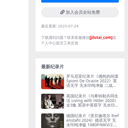
加入会员全站免费
最近更新:
2025-07-24
下载遇到问题？联系客服微信
[jilutai_com]
或
个人中心提交工单反馈
最新纪录片
罗马尼亚纪录片《偶然的间谍
Spioni De Ocazie 2022》英
语无字 无水印纯净版 二战谍
报行动
英国纪录片《与希特勒共同生
活 Living with Hitler 2020》
全3集 英语中英双字 无水印纯
净版 1080P/MKV/13G 与希特
勒共存
德国纪录片《里芬施塔尔 Rief
enstahl 2024》德语无字 无
水印纯净版 1080P/MKV/2.12