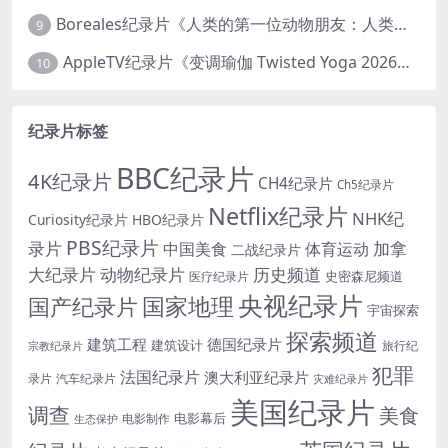
Boreales纪录片《人类的第一位动物朋友：人类和狗的神奇故事 Man’s First Friend 2018》英语中英双字 1080P/MP4/1.8G 狗的神奇故事
9
AppleTV纪录片《变调瑜伽 Twisted Yoga 2026》全3集 英语中英双字 无水印纯净版 1080P/MKV/10G 瑜伽大师背后的真相
10
纪录片标签
BBC纪录片
4K纪录片
CH4纪录片
Ch5纪录片
Netflix纪录片
NHK纪
Curiosity纪录片
HBO纪录片
PBS纪录片
录片
加拿
中国美食
体育运动
二战纪录片
大纪录片
动物纪录片
历史频道
史密森尼频道
医疗纪录片
央视纪录片
国家地理
国产纪录片
宇宙探索
探索频道
建筑工程
德国纪录片
建筑设计
旅行纪
宗教纪录片
犯罪
法国纪录片
澳大利亚纪录片
录片
汽车纪录片
灾难纪录片
美国纪录片
调查
美食
电影幕后
电影制作
生态保护