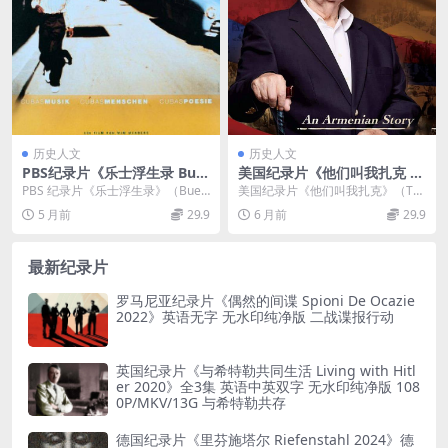
历史人文
历史人文
PBS纪录片《乐士浮生录 Bue
美国纪录片《他们叫我扎克 T
na Vista Social Club 1999》
hey Call Me Zarko 2021》英
PBS 纪录片《乐士浮生录》（Buen
美国纪录片《他们叫我扎克》（Th
英语中字 720P/MKV/4.38GB
语中英双字 官方纯净版 1080
a Vista Social Club 1...
ey Call Me Zarko 2021） 这...
5 月前
29.9
6 月前
29.9
音乐纪录片
P/MKV/2.74G 创造财富的真
实故事
最新纪录片
罗马尼亚纪录片《偶然的间谍 Spioni De Ocazie
2022》英语无字 无水印纯净版 二战谍报行动
英国纪录片《与希特勒共同生活 Living with Hitl
er 2020》全3集 英语中英双字 无水印纯净版 108
0P/MKV/13G 与希特勒共存
德国纪录片《里芬施塔尔 Riefenstahl 2024》德