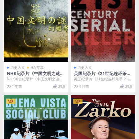
历史人文
永V专享
历史人文
NHK纪录片《中国文明之谜C
英国纪录片《21世纪连环杀手
hina Civilization》全3集 日
21st Centry Serial Killer 201
NHK考古纪录片《中国文明之谜》
英国纪录片《21世纪连环杀手 21st
语中字 1080P/MP4/7.18G 中
9》全7集 英语中英双字 无水
聚焦于古代世界四大文明中独树一
Centry Serial Killer...
1 年前
29.9
4 月前
29.9
国古文明纪录片
印纯净版 1080P/MKV/10G 连
帜的中国文明。在古...
环杀手
VIP
VIP