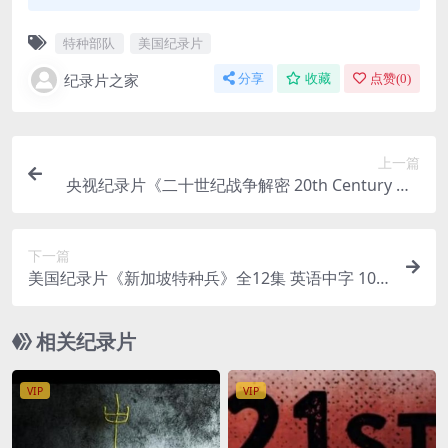
特种部队
美国纪录片
纪录片之家
分享
收藏
点赞(
0
)
上一篇
央视纪录片《二十世纪战争解密 20th Century Wa
r: A Concise History of the 4 Major Conflicts》全
99集 国语版 标清/MP4/11.1G 战争解密
下一篇
美国纪录片《新加坡特种兵》全12集 英语中字 108
0P/MP4/5.56G 特种部队纪录片下载
相关纪录片
VIP
VIP