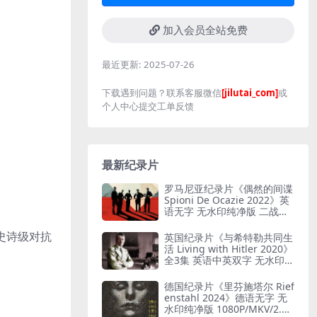
加入会员全站免费
最近更新:
2025-07-26
下载遇到问题？联系客服微信
[jilutai_com]
或
个人中心提交工单反馈
最新纪录片
罗马尼亚纪录片《偶然的间谍
Spioni De Ocazie 2022》英
语无字 无水印纯净版 二战谍
报行动
间史诗级对抗
英国纪录片《与希特勒共同生
活 Living with Hitler 2020》
全3集 英语中英双字 无水印纯
净版 1080P/MKV/13G 与希特
勒共存
德国纪录片《里芬施塔尔 Rief
enstahl 2024》德语无字 无
水印纯净版 1080P/MKV/2.12