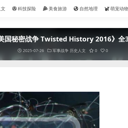
人文
科技探险
美食旅游
自然地理
萌宠动
争 Twisted History 2016》全3集
2025-07-26
军事战争
历史人文
0
0