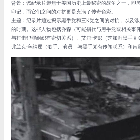
背景：该纪录片聚焦于美国历史上最秘密的战争之一，即
印记，而它们之间的对抗更是充满了传奇色彩。
主题：纪录片通过揭示黑手党和三K党之间的对抗，以及
的时期。这些人物包括乔森（可能指代与黑手党或相关事件有
与打击犯罪组织有密切关系）、艾尔·卡彭（芝加哥黑手党
弗兰克·辛纳屈（歌手、演员，与黑手党有传闻联系）和肯