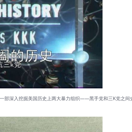
16》全3集是一部深入挖掘美国历史上两大暴力组织——黑手党和三K党之