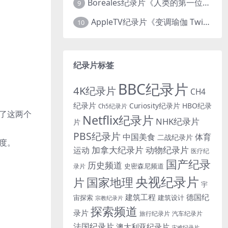
Boreales纪录片《人类的第一位动物朋友：人类和狗的神奇故事 Man’s First Friend 2018》英语中英双字 1080P/MP4/1.8G 狗的神奇故事
9
AppleTV纪录片《变调瑜伽 Twisted Yoga 2026》全3集 英语中英双字 无水印纯净版 1080P/MKV/10G 瑜伽大师背后的真相
10
纪录片标签
BBC纪录片
4K纪录片
CH4
纪录片
Curiosity纪录片
HBO纪录
Ch5纪录片
了这两个
Netflix纪录片
NHK纪录片
片
PBS纪录片
中国美食
体育
二战纪录片
度。
加拿大纪录片
动物纪录片
运动
医疗纪
国产纪录
历史频道
史密森尼频道
录片
央视纪录片
国家地理
片
宇
建筑工程
德国纪
宙探索
建筑设计
宗教纪录片
探索频道
录片
旅行纪录片
汽车纪录片
法国纪录片
澳大利亚纪录片
灾难纪录片