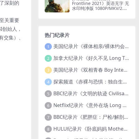
了深刻的
Frontline 2021》英语无字 无
水印纯净版 1080P/MKV/2.51
G 印度边境部队
至关重要
I创始人，
热门纪录片
有交集）、
美国纪录片《裸体相亲/裸体约会 Dating Naked 2014-2016》第1-3季全33集 英语中英双字 无水印纯净版 1080P/MKV/85.6G 裸体相亲真人秀
1
加拿大纪录片《好久不见 Long Time Comin 1993》英语中英双字 官方纯净版 1080P/MKV/1G 女同性艺术家
2
美国纪录片《双相青春 Boy Interrupted 2009》英语中英双字 官方纯净版 1080P/MKV/1.43G 青少年躁郁症
3
探索频道《赤裸与恐惧：独自生存/赤裸荒野求生 Naked and Afraid: Solo 2023》第一季全8集 英语中英双字 官方纯净版 高码1080P/MKV/45.4G
4
BBC纪录片《文明的轨迹 Civilisations 1969》全13集 英语中英双字 高清收藏版 1080P/MKV/64.1G 西方艺术史话
5
Netflix纪录片《意外在场 Long Shot 2017》英语中字 720P/NKV/1.06GB 美国谋杀误判案件
6
BBC纪录片《肥胖症：尸检/解剖肥胖 Obesity: The Post Mortem 2016》英语中英双字 无水印纯净版 1080P/MKV/1.03G
7
HULU纪录片《卧底妈妈 Mother Undercover 2023》全4集 英语中英双字 官方纯净版 1080P/MKV/7.6G 拯救孩子
8