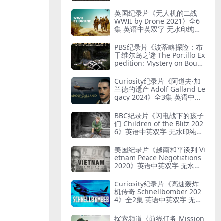
G 艺术与纳粹
英国纪录片《无人机的二战
WWII by Drone 2021》全6
集 英语中英双字 无水印纯净
版 1080P/MKV/19.7G 二战无
人机
PBS纪录片《波蒂略探险：布
干维尔岛之谜 The Portillo Ex
pedition: Mystery on Boug
ainville Island 2019》英语
中英双字 无水印纯净版 1080
Curiosity纪录片《阿道夫·加
P/MKV/5.18G 山本五十六死
兰德的遗产 Adolf Galland Le
因
gacy 2024》全3集 英语中英
双字 无水印纯净版 1080P/M
KV/5.14G 王牌飞行员
BBC纪录片《闪电战下的孩子
们 Children of the Blitz 202
6》英语中英双字 无水印纯净
版 1080P/MKV/818M 战争下
的儿童
美国纪录片《越南和平谈判 Vi
etnam Peace Negotiations
2020》英语中英双字 无水印
纯净版 1080P/MKV/2.71G 越
南和平协议
Curiosity纪录片《高速轰炸
机传奇 Schnellbomber 202
4》全2集 英语中英双字 无水
印纯净版 1080P/MKV/1.6G
闪电轰炸机
探索频道《前线任务 Mission