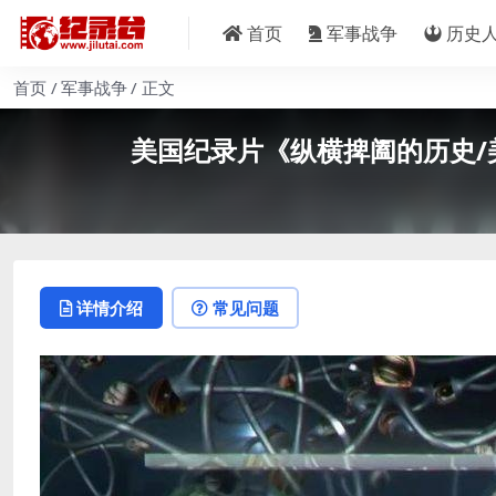
首页
军事战争
历史
首页
军事战争
正文
美国纪录片《纵横捭阖的历史/美国秘密战
详情介绍
常见问题