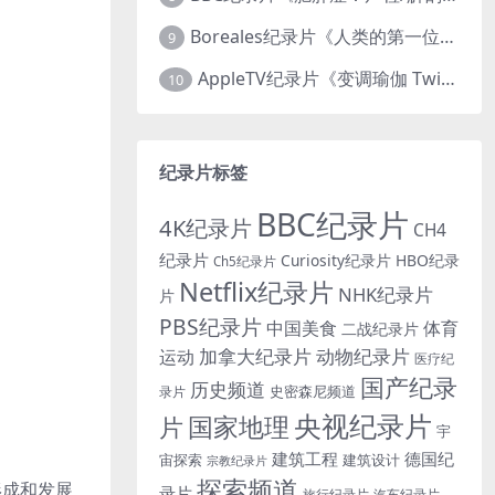
Boreales纪录片《人类的第一位动物朋友：人类和狗的神奇故事 Man’s First Friend 2018》英语中英双字 1080P/MP4/1.8G 狗的神奇故事
9
AppleTV纪录片《变调瑜伽 Twisted Yoga 2026》全3集 英语中英双字 无水印纯净版 1080P/MKV/10G 瑜伽大师背后的真相
10
纪录片标签
BBC纪录片
4K纪录片
CH4
纪录片
Curiosity纪录片
HBO纪录
Ch5纪录片
Netflix纪录片
NHK纪录片
片
PBS纪录片
中国美食
体育
二战纪录片
加拿大纪录片
动物纪录片
运动
医疗纪
国产纪录
历史频道
史密森尼频道
录片
央视纪录片
国家地理
片
宇
建筑工程
德国纪
宙探索
建筑设计
宗教纪录片
探索频道
形成和发展
录片
旅行纪录片
汽车纪录片