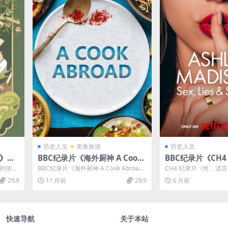
历史人文
美食旅游
历史人文
4》全3
BBC纪录片《海外厨神 A Cook
BBC纪录片《CH4
P/MP
Abroad 2015》全6集 英语中英
络攻击 Sex, Lies &
师的传奇
BBC纪录片《海外厨神 A Cook Abroad
CH4 纪录片《性，谎言 &
双字 官方纯净版 1080P/MKV/1
acks 2016》英语
的...
2015》全6集是一部极具探...
Lies & ...
29.9
11 月前
29.9
6 月前
9.8G 厨师在异乡
清 网络安全纪录片
快速导航
关于本站