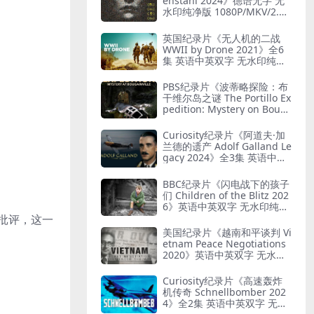
enstahl 2024》德语无字 无
水印纯净版 1080P/MKV/2.12
G 艺术与纳粹
英国纪录片《无人机的二战
WWII by Drone 2021》全6
集 英语中英双字 无水印纯净
版 1080P/MKV/19.7G 二战无
人机
PBS纪录片《波蒂略探险：布
干维尔岛之谜 The Portillo Ex
pedition: Mystery on Boug
ainville Island 2019》英语
中英双字 无水印纯净版 1080
Curiosity纪录片《阿道夫·加
P/MKV/5.18G 山本五十六死
兰德的遗产 Adolf Galland Le
因
gacy 2024》全3集 英语中英
双字 无水印纯净版 1080P/M
KV/5.14G 王牌飞行员
BBC纪录片《闪电战下的孩子
们 Children of the Blitz 202
6》英语中英双字 无水印纯净
版 1080P/MKV/818M 战争下
批评，这一
的儿童
美国纪录片《越南和平谈判 Vi
etnam Peace Negotiations
2020》英语中英双字 无水印
纯净版 1080P/MKV/2.71G 越
南和平协议
Curiosity纪录片《高速轰炸
机传奇 Schnellbomber 202
4》全2集 英语中英双字 无水