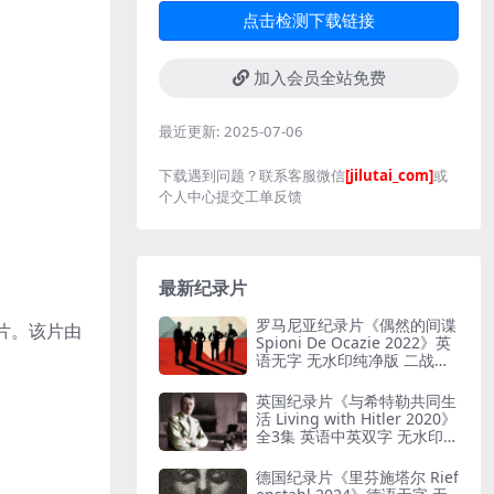
点击检测下载链接
加入会员全站免费
最近更新:
2025-07-06
下载遇到问题？联系客服微信
[jilutai_com]
或
个人中心提交工单反馈
最新纪录片
罗马尼亚纪录片《偶然的间谍
纪录片。该片由
Spioni De Ocazie 2022》英
语无字 无水印纯净版 二战谍
报行动
英国纪录片《与希特勒共同生
活 Living with Hitler 2020》
全3集 英语中英双字 无水印纯
净版 1080P/MKV/13G 与希特
勒共存
德国纪录片《里芬施塔尔 Rief