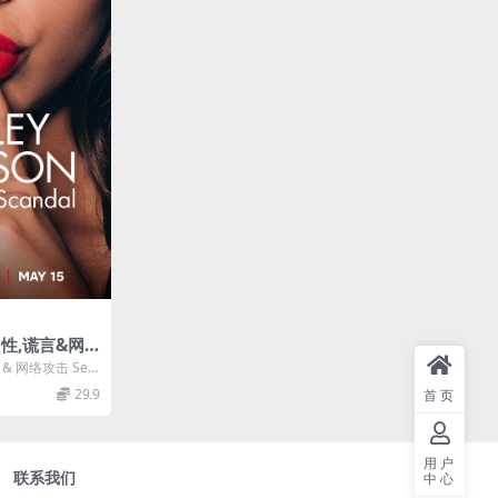
 性,谎言&网
 Cyber Att
 网络攻击 Sex,
中字 720P高
29.9
首页
用户
联系我们
中心