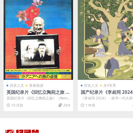
历史人文
美食旅游
历史人文
永V专享
英国纪录片《回忆立陶宛之旅 R
国产纪录片《李叔同 202
eminiscences of a Journey t
集 国语中字 4K超清/2160
英国纪录片《回忆立陶宛之旅》（Remi
《李叔同 2024》：探寻一代大
o Lithuania 1972》英语中字
4/3.93G 李叔同
niscences of a Journe...
人生 《李叔同 2024》是一部全3集
10 月前
29.9
1 年前
标清/MP4/1.27G 立陶宛之旅