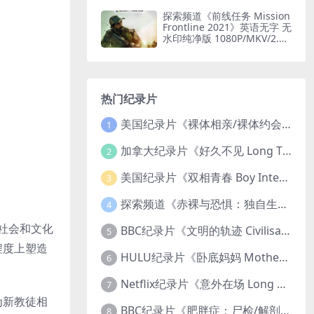
印纯净版 1080P/MKV/1.6G
闪电轰炸机
探索频道《前线任务 Mission
Frontline 2021》英语无字 无
水印纯净版 1080P/MKV/2.51
G 印度边境部队
热门纪录片
美国纪录片《裸体相亲/裸体约会 Dating Naked 2014-2016》第1-3季全33集 英语中英双字 无水印纯净版 1080P/MKV/85.6G 裸体相亲真人秀
1
加拿大纪录片《好久不见 Long Time Comin 1993》英语中英双字 官方纯净版 1080P/MKV/1G 女同性艺术家
2
美国纪录片《双相青春 Boy Interrupted 2009》英语中英双字 官方纯净版 1080P/MKV/1.43G 青少年躁郁症
3
探索频道《赤裸与恐惧：独自生存/赤裸荒野求生 Naked and Afraid: Solo 2023》第一季全8集 英语中英双字 官方纯净版 高码1080P/MKV/45.4G
4
、社会和文化
BBC纪录片《文明的轨迹 Civilisations 1969》全13集 英语中英双字 高清收藏版 1080P/MKV/64.1G 西方艺术史话
5
程度上塑造
HULU纪录片《卧底妈妈 Mother Undercover 2023》全4集 英语中英双字 官方纯净版 1080P/MKV/7.6G 拯救孩子
6
Netflix纪录片《意外在场 Long Shot 2017》英语中字 720P/NKV/1.06GB 美国谋杀误判案件
7
为新教徒相
BBC纪录片《肥胖症：尸检/解剖肥胖 Obesity: The Post Mortem 2016》英语中英双字 无水印纯净版 1080P/MKV/1.03G
8