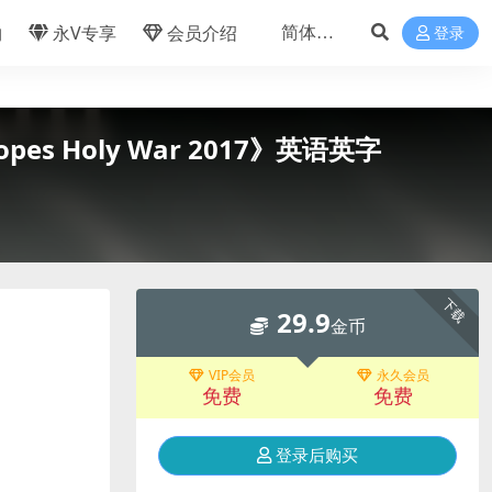
物
永V专享
会员介绍
登录
s Holy War 2017》英语英字
下载
29.9
金币
VIP会员
永久会员
免费
免费
登录后购买