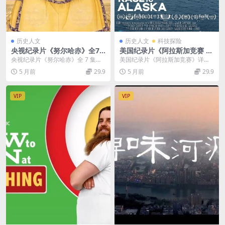
历史人文
历史人文
科技探险
央视纪录片《努尔哈赤》全7
美国纪录片《阿拉斯加竞赛 T
集 标清/MP4/536M 大清王朝
he Race to Alaska 2020》英
央视纪录片《努尔哈赤》全 7 集解
美国纪录片《阿拉斯加竞赛》详情
的开创者
语中英双字 无水印纯净版 108
析 央视出品的纪录片《努尔哈
介绍 美国出品的生存纪实类纪录片
5 月前
29.9
5 月前
29.9
0P/MKV/7.73G 阿拉斯加生存
赤》，以全 7 集...
《阿拉斯加竞赛 T...
VIP
VIP