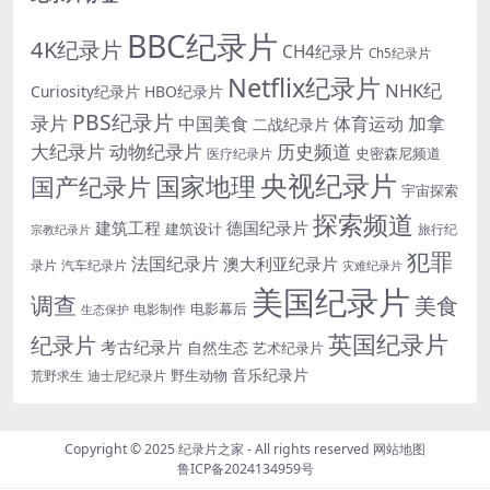
BBC纪录片
4K纪录片
CH4纪录片
Ch5纪录片
Netflix纪录片
NHK纪
Curiosity纪录片
HBO纪录片
PBS纪录片
录片
加拿
中国美食
体育运动
二战纪录片
大纪录片
动物纪录片
历史频道
史密森尼频道
医疗纪录片
央视纪录片
国家地理
国产纪录片
宇宙探索
探索频道
建筑工程
德国纪录片
建筑设计
旅行纪
宗教纪录片
犯罪
法国纪录片
澳大利亚纪录片
录片
汽车纪录片
灾难纪录片
美国纪录片
调查
美食
电影幕后
电影制作
生态保护
英国纪录片
纪录片
考古纪录片
自然生态
艺术纪录片
音乐纪录片
野生动物
迪士尼纪录片
荒野求生
Copyright © 2025
纪录片之家
- All rights reserved
网站地图
鲁ICP备2024134959号