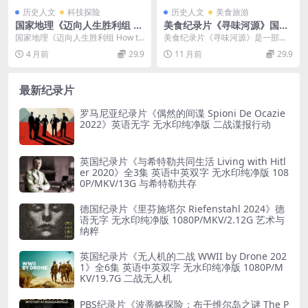
历史人文
科技探险
历史人文
美食旅游
国家地理《迈向人生胜利组 H
美食纪录片《寻味河源》国语
ow to Win at Everything 20
中字 1080P/MKV/0.97G 纪录
国家地理《迈向人生胜利组 How to
美食纪录片《寻味河源》是一部以
15》全14集 英语多国字幕 无
片寻味河源下载
Win at Everything 20...
河源美食为主题的纪录片，它通过
4 月前
29.9
11 月前
29.9
水印纯净版 720P/MKV/9.71G
讲述河源地区的特色美...
必胜攻略
最新纪录片
罗马尼亚纪录片《偶然的间谍 Spioni De Ocazie
2022》英语无字 无水印纯净版 二战谍报行动
英国纪录片《与希特勒共同生活 Living with Hitl
er 2020》全3集 英语中英双字 无水印纯净版 108
0P/MKV/13G 与希特勒共存
德国纪录片《里芬施塔尔 Riefenstahl 2024》德
语无字 无水印纯净版 1080P/MKV/2.12G 艺术与
纳粹
英国纪录片《无人机的二战 WWII by Drone 202
1》全6集 英语中英双字 无水印纯净版 1080P/M
KV/19.7G 二战无人机
PBS纪录片《波蒂略探险：布干维尔岛之谜 The P