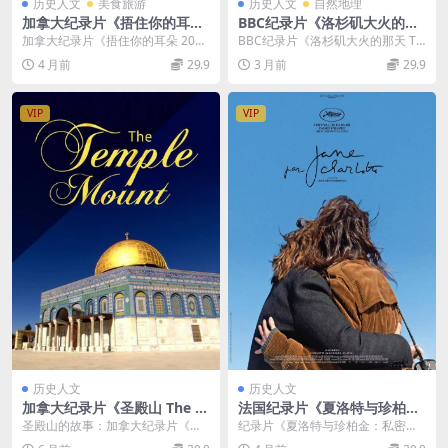
历史人文
美食旅游
历史人文
自然地理
加拿大纪录片《捂住你的耳朵
BBC纪录片《洛杉矶大火的那
Cover Your Ears 2023》英语
天 The Day Los Angeles Bur
加拿大纪录片《捂住你的耳朵 202
BBC纪录片《洛杉矶大火的那天 Th
中英双字 无水印纯净版 1080
ned 2025》英语中英双字 无
3》介绍及资源信息 加拿大纪录片
e Day Los Angeles Burn...
4 月前
29.9
3 月前
29.9
P/MKV/1.7G 音乐审查制度
水印纯净版 1080P/MKV/1.03
《捂住你的耳朵...
G 洛杉矶大火
VIP
VIP
历史人文
历史人文
加拿大纪录片《圣殿山 The Te
法国纪录片《夏洛特与珍柏
mple Mount 2012》第一季
金：私密之诗 Jane by Charlo
圣殿山的故事：加拿大纪录片《圣
纪录片《夏洛特与珍柏金：私密之
全3集 英语中英双字 官方纯净
tte 2022》法语中英双字 官方
殿山The Temple Mount 2012》 ...
诗（Jane by Charlotte）2022》...