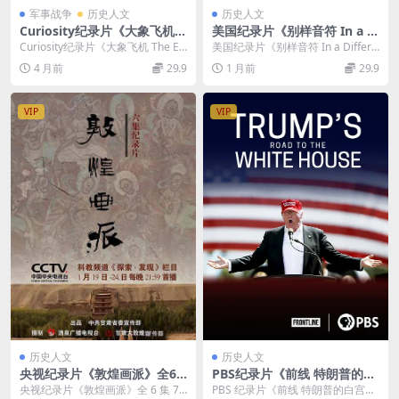
军事战争
历史人文
历史人文
Curiosity纪录片《大象飞机 T
美国纪录片《别样音符 In a Di
he Elephant Plane 2016》全
fferent Key 2020》英语中英
Curiosity纪录片《大象飞机 The El
美国纪录片《别样音符 In a Differe
2集 英语中英双字 无水印纯净
双字 无水印纯净版 1080P/M
ephant Plane 201...
nt Key 2020》介绍 20...
4 月前
29.9
1 月前
29.9
版 1080P/MKV/1.6G 大象飞
KV/6.32G 自闭症
机
VIP
VIP
历史人文
历史人文
央视纪录片《敦煌画派》全6
PBS纪录片《前线 特朗普的白
集 国语中字 720P高清 敦煌纪
宫之路 Trump’s Road to the
央视纪录片《敦煌画派》全 6 集 72
PBS 纪录片《前线 特朗普的白宫之