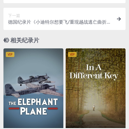
ppeared Weapons 2014》全6集 英语中字 720P/
MKV/7.19G
下一篇
德国纪录片《小迪特尔想要飞/重现越战逃亡曲折经
历 Little Dieter Needs to Fly 1997》英语中字 720
P/MKV/7.36GB
相关纪录片
VIP
VIP