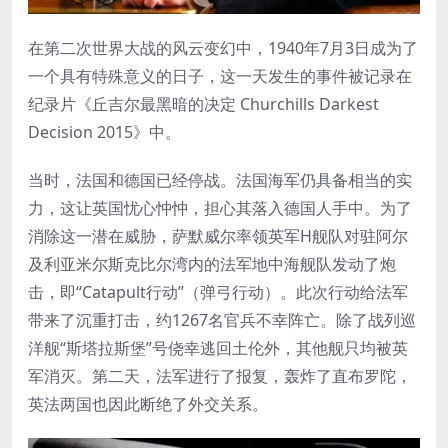
在第二次世界大战的风云变幻中，1940年7月3日成为了
一个具有特殊意义的日子，这一天发生的事件被记录在
纪录片《丘吉尔最黑暗的决定 Churchills Darkest
Decision 2015》中。
当时，法国和德国已经停战。法国海军仍具备相当的实
力，这让英国忧心忡忡，担心其落入德国人手中。为了
消除这一潜在威胁，萨默威尔率领英军H舰队对驻阿尔
及利亚米尔斯克比尔湾内的法军地中海舰队发动了炮
击，即“Catapult行动”（弹弓行动）。此次行动给法军
带来了沉重打击，约1267名官兵不幸阵亡。除了战列巡
洋舰“斯塔拉斯堡”号侥幸逃回土伦外，其他舰只均被英
军消灭。第二天，法军进行了报复，轰炸了直布罗陀，
英法两国也因此断绝了外交关系。