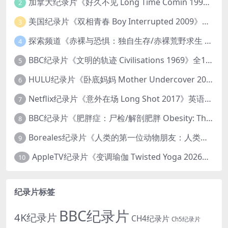
加拿大纪录片《好久不见 Long Time Comin 1993》英语中英双字 官方纯净版 1080P/MKV/1G 女同性艺术家
2
美国纪录片《双相青春 Boy Interrupted 2009》英语中英双字 官方纯净版 1080P/MKV/1.43G 青少年躁郁症
3
探索频道《赤裸与恐惧：独自生存/赤裸荒野求生 Naked and Afraid: Solo 2023》第一季全8集 英语中英双字 官方纯净版 高码1080P/MKV/45.4G
4
BBC纪录片《文明的轨迹 Civilisations 1969》全13集 英语中英双字 高清收藏版 1080P/MKV/64.1G 西方艺术史话
5
HULU纪录片《卧底妈妈 Mother Undercover 2023》全4集 英语中英双字 官方纯净版 1080P/MKV/7.6G 拯救孩子
6
Netflix纪录片《意外在场 Long Shot 2017》英语中字 720P/NKV/1.06GB 美国谋杀误判案件
7
BBC纪录片《肥胖症：尸检/解剖肥胖 Obesity: The Post Mortem 2016》英语中英双字 无水印纯净版 1080P/MKV/1.03G
8
Boreales纪录片《人类的第一位动物朋友：人类和狗的神奇故事 Man’s First Friend 2018》英语中英双字 1080P/MP4/1.8G 狗的神奇故事
9
AppleTV纪录片《变调瑜伽 Twisted Yoga 2026》全3集 英语中英双字 无水印纯净版 1080P/MKV/10G 瑜伽大师背后的真相
10
纪录片标签
BBC纪录片
4K纪录片
CH4纪录片
Ch5纪录片