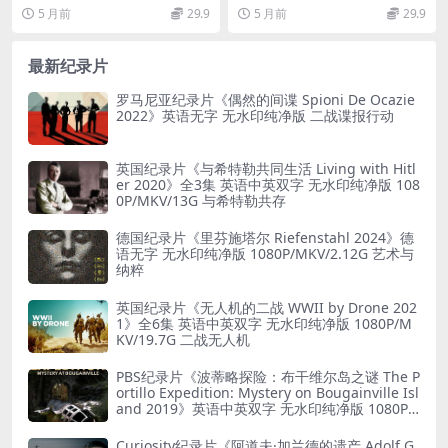
录片下载
White House 2017》英语中
0P 高清深度解析 央视出品的 6 集
路》720P 高清深度解析 PBS《前
5 月前
29.9
5 月前
29.9
字 720P高清 特朗普纪录片下
纪录...
线》栏...
载
最新纪录片
罗马尼亚纪录片《偶然的间谍 Spioni De Ocazie
2022》英语无字 无水印纯净版 二战谍报行动
英国纪录片《与希特勒共同生活 Living with Hitl
er 2020》全3集 英语中英双字 无水印纯净版 108
0P/MKV/13G 与希特勒共存
德国纪录片《里芬施塔尔 Riefenstahl 2024》德
语无字 无水印纯净版 1080P/MKV/2.12G 艺术与
纳粹
英国纪录片《无人机的二战 WWII by Drone 202
1》全6集 英语中英双字 无水印纯净版 1080P/M
KV/19.7G 二战无人机
PBS纪录片《波蒂略探险：布干维尔岛之谜 The P
ortillo Expedition: Mystery on Bougainville Isl
and 2019》英语中英双字 无水印纯净版 1080P/
MKV/5.18G 山本五十六死因
Curiosity纪录片《阿道夫·加兰德的遗产 Adolf G