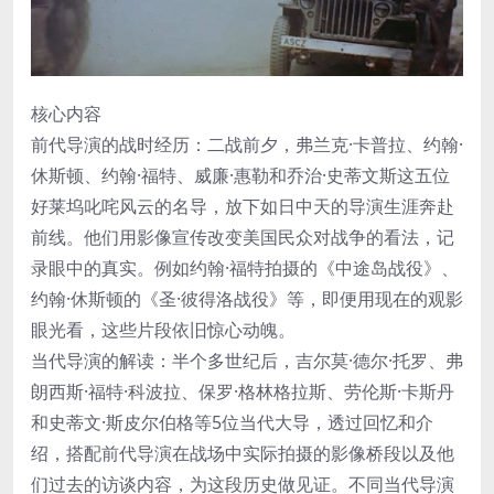
核心内容
前代导演的战时经历：二战前夕，弗兰克·卡普拉、约翰·
休斯顿、约翰·福特、威廉·惠勒和乔治·史蒂文斯这五位
好莱坞叱咤风云的名导，放下如日中天的导演生涯奔赴
前线。他们用影像宣传改变美国民众对战争的看法，记
录眼中的真实。例如约翰·福特拍摄的《中途岛战役》、
约翰·休斯顿的《圣·彼得洛战役》等，即便用现在的观影
眼光看，这些片段依旧惊心动魄。
当代导演的解读：半个多世纪后，吉尔莫·德尔·托罗、弗
朗西斯·福特·科波拉、保罗·格林格拉斯、劳伦斯·卡斯丹
和史蒂文·斯皮尔伯格等5位当代大导，透过回忆和介
绍，搭配前代导演在战场中实际拍摄的影像桥段以及他
们过去的访谈内容，为这段历史做见证。不同当代导演