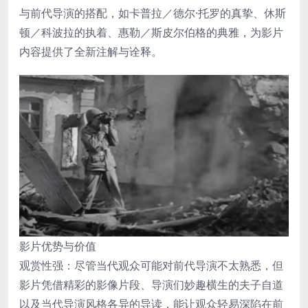
与前代导演的搭配，如卡普拉／德尔·托罗的真挚、休斯
顿／科波拉的执着、惠勒／斯皮尔伯格的典雅，为影片
内容提供了全新注解与诠释。
影片优势与价值
观赏性强：尽管当代观众可能对前代导演不太熟悉，但
影片凭借精彩的影像片段、导演们妙趣横生的夫子自道
以及当代导演风格各异的导读，能让观众轻易深陷在前