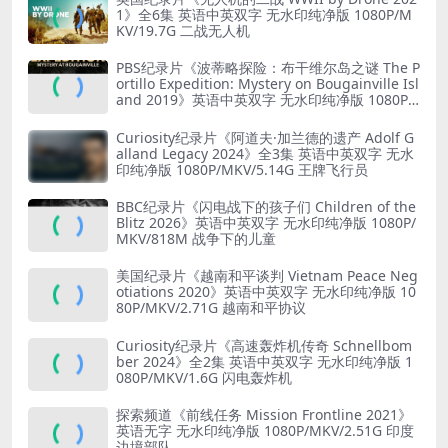
1》全6集 英语中英双字 无水印纯净版 1080P/M
KV/19.7G 二战无人机
PBS纪录片《波蒂略探险：布干维尔岛之谜 The P
ortillo Expedition: Mystery on Bougainville Isl
and 2019》英语中英双字 无水印纯净版 1080P/
MKV/5.18G 山本五十六死因
Curiosity纪录片《阿道夫·加兰德的遗产 Adolf G
alland Legacy 2024》全3集 英语中英双字 无水
印纯净版 1080P/MKV/5.14G 王牌飞行员
BBC纪录片《闪电战下的孩子们 Children of the
Blitz 2026》英语中英双字 无水印纯净版 1080P/
MKV/818M 战争下的儿童
美国纪录片《越南和平谈判 Vietnam Peace Neg
otiations 2020》英语中英双字 无水印纯净版 10
80P/MKV/2.71G 越南和平协议
Curiosity纪录片《高速轰炸机传奇 Schnellbom
ber 2024》全2集 英语中英双字 无水印纯净版 1
080P/MKV/1.6G 闪电轰炸机
探索频道《前线任务 Mission Frontline 2021》
英语无字 无水印纯净版 1080P/MKV/2.51G 印度
边境部队