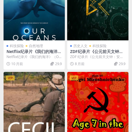
科技探险
自然地理
历史人文
科技探险
Netflix纪录片《我们的海洋 O
ZDF纪录片《公元前天文钟：
ur Oceans 2024》第一季全5
安提凯希拉装置 Star Clock B
Netflix纪录片《我们的海洋》（Ou
ZDF 纪录片《公元前天文钟：安提
集 英语多国字幕 无水印纯净
C:Antikythera Mechanism
r Oceans 2024）：巴拉克·奥...
凯希拉装置 Star Clock BC:Ant...
10 月前
29.9
8 月前
29.9
版 1080P/MKV/16.4G 海洋生
2010》英语英字 1080P/MP
态
4/1.53GB 天文纪录片
VIP
VIP