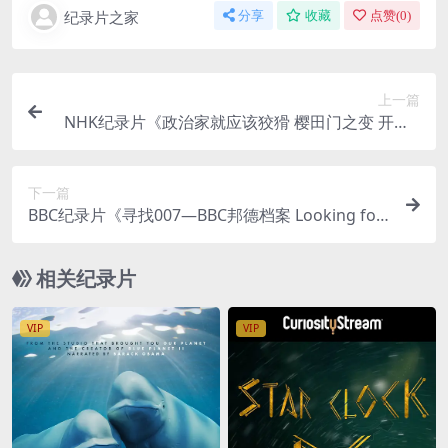
纪录片之家
分享
收藏
点赞(
0
)
上一篇
NHK纪录片《政治家就应该狡猾 樱田门之变 开国V
S攘夷 2017》日语内嵌中日字 720P/MP4/658MB
樱田门之变
下一篇
BBC纪录片《寻找007—BBC邦德档案 Looking for
Mr Bond 007 at the BBC 2015》英语外挂英字 720
P/MP4/997MB BBC007邦德档案
相关纪录片
VIP
VIP