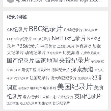
10
纪录片标签
BBC纪录片
4K纪录片
CH4纪录片
Ch5纪录片
Netflix纪录片
NHK纪
Curiosity纪录片
HBO纪录片
PBS纪录片
录片
加拿
中国美食
体育运动
二战纪录片
大纪录片
动物纪录片
历史频道
史密森尼频道
医疗纪录片
央视纪录片
国家地理
国产纪录片
宇宙探索
探索频道
建筑工程
德国纪录片
建筑设计
旅行纪
宗教纪录片
犯罪
法国纪录片
澳大利亚纪录片
录片
汽车纪录片
灾难纪录片
美国纪录片
调查
美食
电影幕后
电影制作
生态保护
英国纪录片
纪录片
考古纪录片
自然生态
艺术纪录片
音乐纪录片
野生动物
迪士尼纪录片
荒野求生