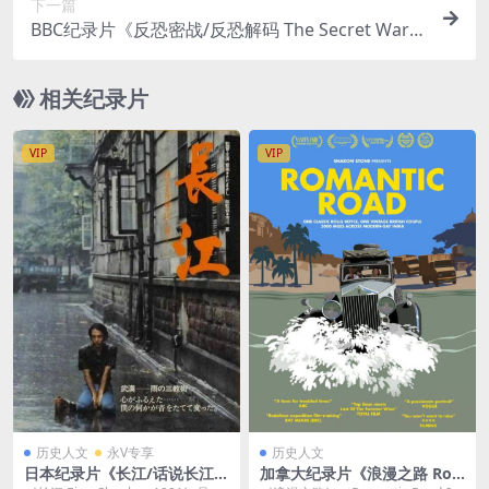
下一篇
BBC纪录片《反恐密战/反恐解码 The Secret War o
n Terror》国英中字 公视引进版 MKV标清 反恐纪
录片下载
相关纪录片
VIP
VIP
历史人文
永V专享
历史人文
日本纪录片《长江/话说长江 E
加拿大纪录片《浪漫之路 Ro