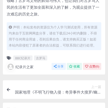
领略了古罗马文明的辉煌与伟大，也让我们对古罗马人
民的生活有了更加全面和深入的了解，为观众提供了一
次难忘的历史之旅。
声明：本站发布的资源仅为个人学习测试使用，所有资源
均来自于互联网网盘分享，请在下载后24小时内删除，不得
用于任何商业用途，否则后果自负，请支持购买正版！如若
本站内容侵犯了原著者的合法权益，可联系我们进行处理。
BBC纪录片
古罗马
纪录片之家
分享
收藏
点赞(
0
)
上一篇
国家地理《不明飞行物入侵：奇异事件大搜罗/幽浮
入侵中 Invasion Earth 2014》全8集 英语中字 108
0P/MP4/9.1G 不明飞行物纪录片