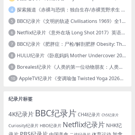
探索频道《赤裸与恐惧：独自生存/赤裸荒野求生 Naked and Afraid: Solo 2023》第一季全8集 英语中英双字 官方纯净版 高码1080P/MKV/45.4G
4
BBC纪录片《文明的轨迹 Civilisations 1969》全13集 英语中英双字 高清收藏版 1080P/MKV/64.1G 西方艺术史话
5
Netflix纪录片《意外在场 Long Shot 2017》英语中字 720P/NKV/1.06GB 美国谋杀误判案件
6
BBC纪录片《肥胖症：尸检/解剖肥胖 Obesity: The Post Mortem 2016》英语中英双字 无水印纯净版 1080P/MKV/1.03G
7
HULU纪录片《卧底妈妈 Mother Undercover 2023》全4集 英语中英双字 官方纯净版 1080P/MKV/7.6G 拯救孩子
8
Boreales纪录片《人类的第一位动物朋友：人类和狗的神奇故事 Man’s First Friend 2018》英语中英双字 1080P/MP4/1.8G 狗的神奇故事
9
AppleTV纪录片《变调瑜伽 Twisted Yoga 2026》全3集 英语中英双字 无水印纯净版 1080P/MKV/10G 瑜伽大师背后的真相
10
纪录片标签
BBC纪录片
4K纪录片
CH4纪录片
Ch5纪录片
Netflix纪录片
NHK纪
Curiosity纪录片
HBO纪录片
PBS纪录片
录片
加拿
中国美食
体育运动
二战纪录片