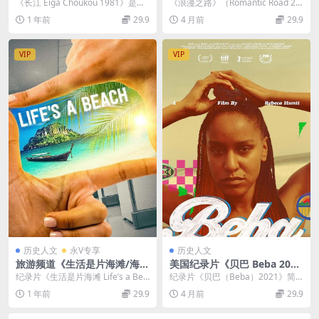
iga Choukou 1981》日语中
mantic Road 2017》英语中
《长江 Eiga Choukou 1981》是一
《浪漫之路》（Romantic Road 20
字 佐田雅志超清珍藏版 1080
英双字 官方纯净版 1080P/M
部具有特殊意义的纪录片。 创作
17）：一场重新定义晚年的印度穿
1 年前
29.9
4 月前
29.9
P/MP4/7.94G
KV/1.25G 晚年生活
背...
越...
VIP
VIP
历史人文
永V专享
历史人文
旅游频道《生活是片海滩/海边
美国纪录片《贝巴 Beba 202
生活 Life’s a Beach 2022》全
1》英语中英双字 官方纯净版
纪录片《生活是片海滩 Life’s a Bea
纪录片《贝巴（Beba）2021》简
17集 英语中英双字 官方纯净
1080P/MKV/4.35G 种族主义
ch 2016》第一季...
介 资源规格：美国纪录片，又名
1 年前
29.9
4 月前
29.9
版 1080P/MKV/36G
“继承之殇”...