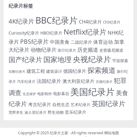
纪录片标签
BBC纪录片
4K纪录片
CH4纪录片
Ch5纪录片
Netflix纪录片
NHK纪
Curiosity纪录片
HBO纪录片
PBS纪录片
录片
加拿
中国美食
体育运动
二战纪录片
大纪录片
动物纪录片
历史频道
史密森尼频道
医疗纪录片
央视纪录片
国家地理
国产纪录片
宇宙探索
探索频道
建筑工程
德国纪录片
建筑设计
旅行纪
宗教纪录片
犯罪
法国纪录片
澳大利亚纪录片
录片
汽车纪录片
灾难纪录片
美国纪录片
调查
美食
电影幕后
电影制作
生态保护
英国纪录片
纪录片
考古纪录片
自然生态
艺术纪录片
音乐纪录片
野生动物
迪士尼纪录片
荒野求生
Copyright © 2025
纪录片之家
- All rights reserved
网站地图