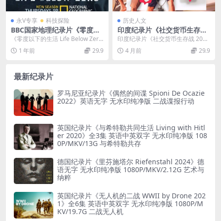
永V专享
科技探险
历史人文
BBC国家地理纪录片《零度以
印度纪录片《社交货币生存战
下的生活/零下极限生活 Life B
Social Currency 2022》第一
《零度以下的生活 Life Below Zero
印度纪录片《社交货币生存战 202
elow Zero 2013-2022》第1-
季全8集 印语中字 1080P/MP
2013 – 20...
2》第一季：网红卸下流量光环后的
1 年前
29.9
4 月前
29.9
15季全214集 英语中字 官方纯
4/10.4G 印度网红
生存试炼 在流...
净版 1080P/MP4/237G
最新纪录片
罗马尼亚纪录片《偶然的间谍 Spioni De Ocazie
2022》英语无字 无水印纯净版 二战谍报行动
英国纪录片《与希特勒共同生活 Living with Hitl
er 2020》全3集 英语中英双字 无水印纯净版 108
0P/MKV/13G 与希特勒共存
德国纪录片《里芬施塔尔 Riefenstahl 2024》德
语无字 无水印纯净版 1080P/MKV/2.12G 艺术与
纳粹
英国纪录片《无人机的二战 WWII by Drone 202
1》全6集 英语中英双字 无水印纯净版 1080P/M
KV/19.7G 二战无人机