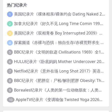
热门纪录片
美国纪录片《裸体相亲/裸体约会 Dating Naked 2014-2016》第1-3季全33集 英语中英双字 无水印纯净版 1080P/MKV/85.6G 裸体相亲真人秀
1
加拿大纪录片《好久不见 Long Time Comin 1993》英语中英双字 官方纯净版 1080P/MKV/1G 女同性艺术家
2
美国纪录片《双相青春 Boy Interrupted 2009》英语中英双字 官方纯净版 1080P/MKV/1.43G 青少年躁郁症
3
探索频道《赤裸与恐惧：独自生存/赤裸荒野求生 Naked and Afraid: Solo 2023》第一季全8集 英语中英双字 官方纯净版 高码1080P/MKV/45.4G
4
BBC纪录片《文明的轨迹 Civilisations 1969》全13集 英语中英双字 高清收藏版 1080P/MKV/64.1G 西方艺术史话
5
HULU纪录片《卧底妈妈 Mother Undercover 2023》全4集 英语中英双字 官方纯净版 1080P/MKV/7.6G 拯救孩子
6
Netflix纪录片《意外在场 Long Shot 2017》英语中字 720P/NKV/1.06GB 美国谋杀误判案件
7
BBC纪录片《肥胖症：尸检/解剖肥胖 Obesity: The Post Mortem 2016》英语中英双字 无水印纯净版 1080P/MKV/1.03G
8
Boreales纪录片《人类的第一位动物朋友：人类和狗的神奇故事 Man’s First Friend 2018》英语中英双字 1080P/MP4/1.8G 狗的神奇故事
9
AppleTV纪录片《变调瑜伽 Twisted Yoga 2026》全3集 英语中英双字 无水印纯净版 1080P/MKV/10G 瑜伽大师背后的真相
10