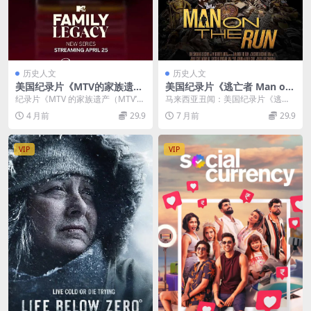
历史人文
历史人文
美国纪录片《MTV的家族遗产
美国纪录片《逃亡者 Man on
MTV’s Family Legacy 202
The Run 2023》英语多国字
纪录片《MTV 的家族遗产（MTV’s
马来西亚丑闻：美国纪录片《逃亡
3》全5集 英语中英双字 官方
幕 无水印纯净版 1080P/MK
Family Legacy）...
者Man on The Run 2023》 美国
4 月前
29.9
7 月前
29.9
纯净版 1080P/MKV/4.34G 艺
V/2.54G 马来西亚丑闻
纪...
术家的生活
VIP
VIP