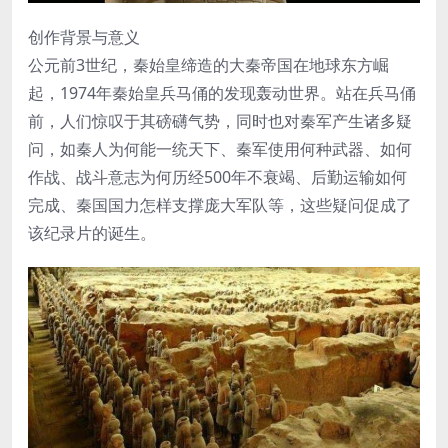
创作背景与意义
公元前3世纪，秦始皇缔造的大秦帝国在地球东方崛
起，1974年秦始皇兵马俑的发现轰动世界。站在兵马俑
前，人们惊叹于其磅礴气势，同时也对秦军产生诸多疑
问，如秦人为何能一统天下、秦军使用何种武器、如何
作战、战斗意志为何历经500年不衰竭、后勤运输如何
完成、秦国国力怎样支撑庞大军队等，这些疑问促成了
该纪录片的诞生。