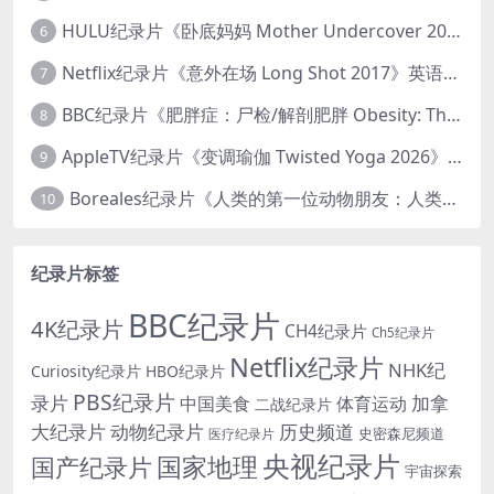
HULU纪录片《卧底妈妈 Mother Undercover 2023》全4集 英语中英双字 官方纯净版 1080P/MKV/7.6G 拯救孩子
6
Netflix纪录片《意外在场 Long Shot 2017》英语中字 720P/NKV/1.06GB 美国谋杀误判案件
7
BBC纪录片《肥胖症：尸检/解剖肥胖 Obesity: The Post Mortem 2016》英语中英双字 无水印纯净版 1080P/MKV/1.03G
8
AppleTV纪录片《变调瑜伽 Twisted Yoga 2026》全3集 英语中英双字 无水印纯净版 1080P/MKV/10G 瑜伽大师背后的真相
9
Boreales纪录片《人类的第一位动物朋友：人类和狗的神奇故事 Man’s First Friend 2018》英语中英双字 1080P/MP4/1.8G 狗的神奇故事
10
纪录片标签
BBC纪录片
4K纪录片
CH4纪录片
Ch5纪录片
Netflix纪录片
NHK纪
Curiosity纪录片
HBO纪录片
PBS纪录片
录片
加拿
中国美食
体育运动
二战纪录片
大纪录片
动物纪录片
历史频道
史密森尼频道
医疗纪录片
央视纪录片
国家地理
国产纪录片
宇宙探索