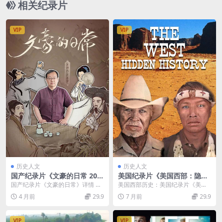
相关纪录片
VIP
VIP
历史人文
历史人文
国产纪录片《文豪的日常 202
美国纪录片《美国西部：隐藏
5》全22集 国语中字 1080P/
的历史 The West: Hidden Hi
国产纪录片《文豪的日常》详情 国
美国西部历史：美国纪录片《美国
MKV/9.19G 诗人的另一面
story 2023》英语中英双字 无
产纪录片《文豪的日常 2025》| 全
西部：隐藏的历史The West: Hidde
4 月前
29.9
7 月前
29.9
水印纯净版 1080P/MKV/1.34
22集完整...
n ...
G 美国西部历史
VIP
VIP