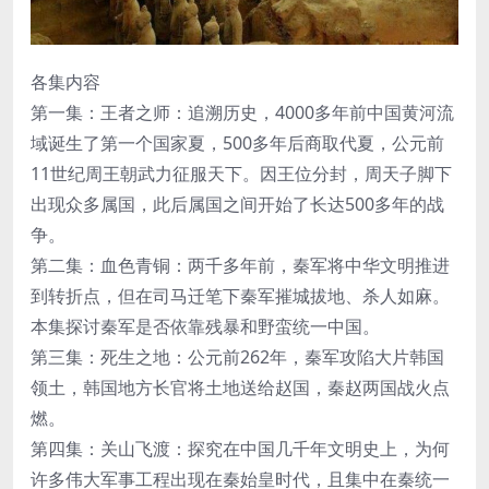
各集内容
第一集：王者之师：追溯历史，4000多年前中国黄河流
域诞生了第一个国家夏，500多年后商取代夏，公元前
11世纪周王朝武力征服天下。因王位分封，周天子脚下
出现众多属国，此后属国之间开始了长达500多年的战
争。
第二集：血色青铜：两千多年前，秦军将中华文明推进
到转折点，但在司马迁笔下秦军摧城拔地、杀人如麻。
本集探讨秦军是否依靠残暴和野蛮统一中国。
第三集：死生之地：公元前262年，秦军攻陷大片韩国
领土，韩国地方长官将土地送给赵国，秦赵两国战火点
燃。
第四集：关山飞渡：探究在中国几千年文明史上，为何
许多伟大军事工程出现在秦始皇时代，且集中在秦统一