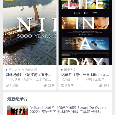
历史人文
自然地理
历史人文
Ch5纪录片《尼罗河：五千年
纪录片《浮生一日 Life in a D
的历史 Nile: 5000 Years of H
ay》英语中字 1080P/MKV/7.
Ch5纪录片《尼罗河：五千年的历
《浮生一日》：一部属于全世界的
istory 2018》全4集 英语中英
92G 高清百度网盘下载
史 Nile: 5000 Years of Hi...
“时间胶囊” 2010年，由雷德利·斯科
1 月前
29.9
5 月前
29.9
双字 无水印纯净版 1080P/M
特监制、凯...
KV/6.23G 尼罗河
最新纪录片
罗马尼亚纪录片《偶然的间谍 Spioni De Ocazie
2022》英语无字 无水印纯净版 二战谍报行动