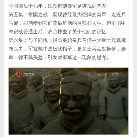
中国前后十几年，试图追随秦军足迹找到答案。
第五集：举国之战：展现曾经最为强悍的秦军，走近兵
马俑，能感受到它们背后鲜活的灵魂和人生。但史书中
未记载普通士兵，岁月抹去了关于他们的记忆。
第六集：与子同仇：指出秦始皇兵马俑中大量士兵戴麻
布头巾，军官戴牛皮板状帽子，更多士兵盘发挽髻，秦
军一律不戴头盔，引发对秦军这一现象的思考。