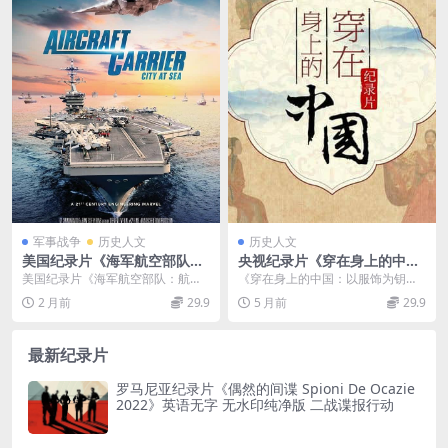
军事战争
历史人文
历史人文
美国纪录片《海军航空部队：
央视纪录片《穿在身上的中国
航母和飞机 Naval Aviation:
2016》全6集 国语中字 1080
美国纪录片《海军航空部队：航母
《穿在身上的中国：以服饰为钥解
Carriers & Aircraft 2017》
P/TS/15.9G 中国服饰
和飞机 Naval Aviation: Carri...
锁文化密码》 在历史的长河中，服
2 月前
29.9
5 月前
29.9
英语中英双字 无水印纯净版 7
饰宛如一颗璀璨的明...
20P/MKV/1.33G 美国海军航
空兵
最新纪录片
罗马尼亚纪录片《偶然的间谍 Spioni De Ocazie
2022》英语无字 无水印纯净版 二战谍报行动