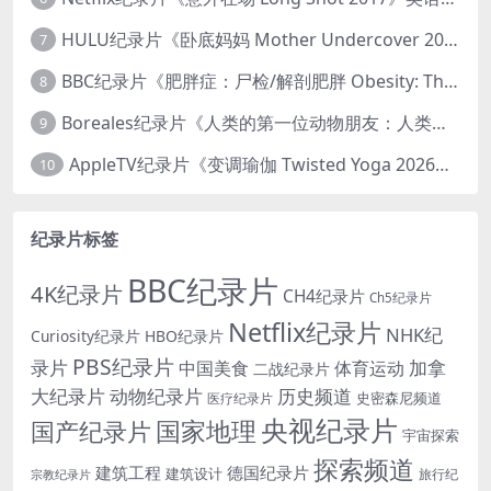
HULU纪录片《卧底妈妈 Mother Undercover 2023》全4集 英语中英双字 官方纯净版 1080P/MKV/7.6G 拯救孩子
7
BBC纪录片《肥胖症：尸检/解剖肥胖 Obesity: The Post Mortem 2016》英语中英双字 无水印纯净版 1080P/MKV/1.03G
8
Boreales纪录片《人类的第一位动物朋友：人类和狗的神奇故事 Man’s First Friend 2018》英语中英双字 1080P/MP4/1.8G 狗的神奇故事
9
AppleTV纪录片《变调瑜伽 Twisted Yoga 2026》全3集 英语中英双字 无水印纯净版 1080P/MKV/10G 瑜伽大师背后的真相
10
纪录片标签
BBC纪录片
4K纪录片
CH4纪录片
Ch5纪录片
Netflix纪录片
NHK纪
Curiosity纪录片
HBO纪录片
PBS纪录片
录片
加拿
中国美食
体育运动
二战纪录片
大纪录片
动物纪录片
历史频道
史密森尼频道
医疗纪录片
央视纪录片
国家地理
国产纪录片
宇宙探索
探索频道
建筑工程
德国纪录片
建筑设计
旅行纪
宗教纪录片