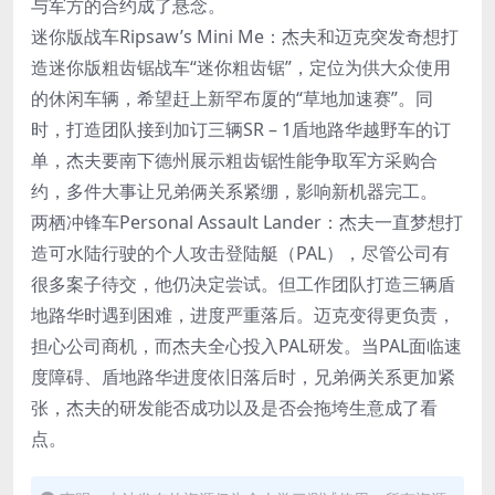
与军方的合约成了悬念。
迷你版战车Ripsaw’s Mini Me：杰夫和迈克突发奇想打
造迷你版粗齿锯战车“迷你粗齿锯”，定位为供大众使用
的休闲车辆，希望赶上新罕布厦的“草地加速赛”。同
时，打造团队接到加订三辆SR – 1盾地路华越野车的订
单，杰夫要南下德州展示粗齿锯性能争取军方采购合
约，多件大事让兄弟俩关系紧绷，影响新机器完工。
两栖冲锋车Personal Assault Lander：杰夫一直梦想打
造可水陆行驶的个人攻击登陆艇（PAL），尽管公司有
很多案子待交，他仍决定尝试。但工作团队打造三辆盾
地路华时遇到困难，进度严重落后。迈克变得更负责，
担心公司商机，而杰夫全心投入PAL研发。当PAL面临速
度障碍、盾地路华进度依旧落后时，兄弟俩关系更加紧
张，杰夫的研发能否成功以及是否会拖垮生意成了看
点。