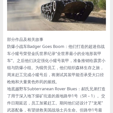
部分作品及相关故事
防爆小战车Badger Goes Boom：他们打造的超迷你战
车小獾号荣登金氏世界纪录“全世界最小的全地形装甲
车”。之后他们决定强化小獾号装甲，准备推销给霹雳小
组与防爆小组。为犒劳员工，他们组织森林生存之旅，
周末赶工完成小獾号后，将测试其装甲能否承受大口径
枪炮和大量黄色炸药的摧残。
地底越野车Subterranean Rover Blues：郝氏兄弟打造
了用于深入地下煤矿坑道的盾地路华1号（SR – 1）。交
件日期延迟，员工加紧赶工。期间他们还设计了“龙尾”
武器配备，有望拯救美国战场士兵生命。但路华1号最