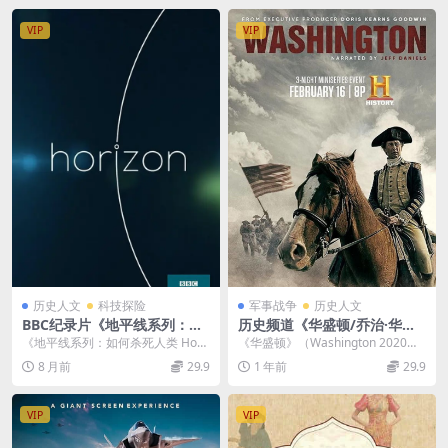
VIP
VIP
历史人文
科技探险
军事战争
历史人文
BBC纪录片《地平线系列：如
历史频道《华盛顿/乔治·华盛
何杀死人类 Horizon: How to
顿 Washington 2020》第一
《地平线系列：如何杀死人类 Hori
《华盛顿》（Washington 2020）
Kill a Human Being》英语中
季全3集 英语中字 官方纯净版
zon: How to Kill a Hum...
第一季全3集以史诗般的叙事重构了
8 月前
29.9
1 年前
29.9
字 MP4高清 死刑执行揭秘纪
1080P/MKV/15.6G
美国...
录片
VIP
VIP