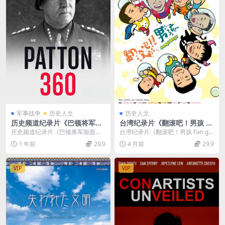
军事战争
历史人文
历史人文
历史频道纪录片《巴顿将军面
台湾纪录片《翻滚吧！男孩 Fa
面观/乔治·巴顿 Patton 360 2
n gun ba! Nan hai 2005》国
历史频道纪录片《巴顿将军面面观
台湾纪录片《翻滚吧！男孩 Fan gu
009》全9集 英语中英双字 无
语中字 无水印纯净版 1080P/
Patton 360 2009》全9集 又名: ...
n ba! Nan hai 2005》介绍...
1 年前
29.9
4 月前
29.9
水印纯净版 1080P/MKV/38G
MKV/3.2G 少年体操队
VIP
VIP