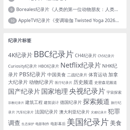
Boreales纪录片《人类的第一位动物朋友：人类和狗的神奇故事 Man’s First Friend 2018》英语中英双字 1080P/MP4/1.8G 狗的神奇故事
9
AppleTV纪录片《变调瑜伽 Twisted Yoga 2026》全3集 英语中英双字 无水印纯净版 1080P/MKV/10G 瑜伽大师背后的真相
10
纪录片标签
BBC纪录片
4K纪录片
CH4纪录片
Ch5纪录片
Netflix纪录片
NHK纪
Curiosity纪录片
HBO纪录片
PBS纪录片
录片
加拿
中国美食
体育运动
二战纪录片
大纪录片
动物纪录片
历史频道
史密森尼频道
医疗纪录片
央视纪录片
国家地理
国产纪录片
宇宙探索
探索频道
建筑工程
德国纪录片
建筑设计
旅行纪
宗教纪录片
犯罪
法国纪录片
澳大利亚纪录片
录片
汽车纪录片
灾难纪录片
美国纪录片
调查
美食
电影幕后
电影制作
生态保护