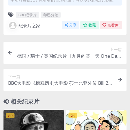
BBC纪录片
印巴分治
纪录片之家
分享
收藏
点赞(
0
)
上一篇
德国 / 瑞士 / 英国纪录片《九月的某一天 One Day i
n September 1999》英语无字 AVI/700MB 德国慕
尼黑第20届奥运会
下一篇
BBC大电影《糟糕历史大电影 莎士比亚外传 Bill 20
15》 英语中字 720P/MKV/717M BBC荒诞喜剧大电
影
相关纪录片
VIP
VIP