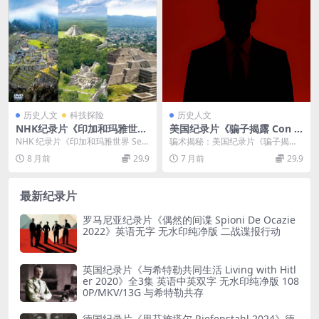
历史人文
科技探险
历史人文
NHK纪录片《印加和玛雅世界
美国纪录片《骗子揭露 Con A
Secret Civilizations: Incan
rtists Unveiled 2023》英语
NHK 纪录片《印加和玛雅世界 Secr
骗术揭秘：美国纪录片《骗子揭露C
And Mayan Worlds 2013》
中英双字 无水印纯净版 1080
et Civilizations: In...
on Artists Unveiled 2023...
8 月前
29.9
7 月前
29.9
全2集 BTV引进版 英语中字 72
P/MKV/2.06G 骗术揭秘
0P/MKV/2.6GB 失落的文明
最新纪录片
罗马尼亚纪录片《偶然的间谍 Spioni De Ocazie
2022》英语无字 无水印纯净版 二战谍报行动
英国纪录片《与希特勒共同生活 Living with Hitl
er 2020》全3集 英语中英双字 无水印纯净版 108
0P/MKV/13G 与希特勒共存
德国纪录片《里芬施塔尔 Riefenstahl 2024》德