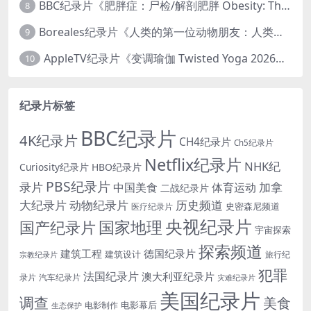
BBC纪录片《肥胖症：尸检/解剖肥胖 Obesity: The Post Mortem 2016》英语中英双字 无水印纯净版 1080P/MKV/1.03G
8
Boreales纪录片《人类的第一位动物朋友：人类和狗的神奇故事 Man’s First Friend 2018》英语中英双字 1080P/MP4/1.8G 狗的神奇故事
9
AppleTV纪录片《变调瑜伽 Twisted Yoga 2026》全3集 英语中英双字 无水印纯净版 1080P/MKV/10G 瑜伽大师背后的真相
10
纪录片标签
BBC纪录片
4K纪录片
CH4纪录片
Ch5纪录片
Netflix纪录片
NHK纪
Curiosity纪录片
HBO纪录片
PBS纪录片
录片
加拿
中国美食
体育运动
二战纪录片
大纪录片
动物纪录片
历史频道
史密森尼频道
医疗纪录片
央视纪录片
国家地理
国产纪录片
宇宙探索
探索频道
建筑工程
德国纪录片
建筑设计
旅行纪
宗教纪录片
犯罪
法国纪录片
澳大利亚纪录片
录片
汽车纪录片
灾难纪录片
美国纪录片
调查
美食
电影幕后
电影制作
生态保护