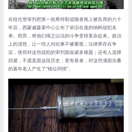
在纽伦堡审判把第一批希特勒追随者推上被告席的六十
年后，西蒙威森索中心公布了依旧在逃的纳粹战犯名
单。然而，将他们绳之以法的斗争变得复杂起来。政治
上的漠然，让一些人对此事不够重视；法律界存在争
议，使得对这些战犯的审判面临诸多难题；还有人选择
回避，不愿直面这段历史；更有甚者，对这些满面沧桑
的暮年老人产生了“错位同情”。