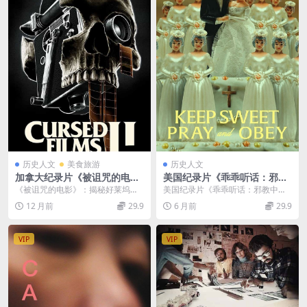
历史人文
美食旅游
历史人文
加拿大纪录片《被诅咒的电影
美国纪录片《乖乖听话：邪教
Cursed Films 2022》第1-2季
中的祈祷与服从 Keep Sweet:
《被诅咒的电影》：揭秘好莱坞恐
美国纪录片《乖乖听话：邪教中的
全10集 英语中英双字 官方纯
Pray and Obey 2022》全4集
怖电影背后的诅咒传说 《被诅咒的
祈祷与服从 2022》深度解析 作为
12 月前
29.9
6 月前
29.9
净版 1080P/MKV/16.8G 电影
英语中字 1080P/MP4/7.87G
电影 Cursed...
聚焦邪教刑案的...
的诅咒事件
邪教刑案
VIP
VIP