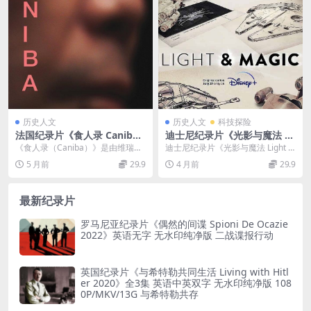
历史人文
历史人文
科技探险
法国纪录片《食人录 Caniba
迪士尼纪录片《光影与魔法 Li
2017》英语英字 1080P/MK
ght & Magic 2023》第二季
《食人录（Caniba）》是由维瑞
迪士尼纪录片《光影与魔法 Light &
V/8.15G 日本食人魔王佐川一
全3集 英语中英双字 无水印纯
娜・帕拉韦尔和吕西安・卡斯坦因
Magic 2023》第二季全...
5 月前
29.9
4 月前
29.9
政
净版 1080P/MKV/8.27G 工业
–...
光魔
最新纪录片
罗马尼亚纪录片《偶然的间谍 Spioni De Ocazie
2022》英语无字 无水印纯净版 二战谍报行动
英国纪录片《与希特勒共同生活 Living with Hitl
er 2020》全3集 英语中英双字 无水印纯净版 108
0P/MKV/13G 与希特勒共存