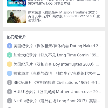
080P/MKV/1.6G 闪电轰炸机
探索频道《前线任务 Mission Frontline 2021》
英语无字 无水印纯净版 1080P/MKV/2.51G 印度
边境部队
热门纪录片
美国纪录片《裸体相亲/裸体约会 Dating Naked 2014-2016》第1-3季全33集 英语中英双字 无水印纯净版 1080P/MKV/85.6G 裸体相亲真人秀
1
加拿大纪录片《好久不见 Long Time Comin 1993》英语中英双字 官方纯净版 1080P/MKV/1G 女同性艺术家
2
美国纪录片《双相青春 Boy Interrupted 2009》英语中英双字 官方纯净版 1080P/MKV/1.43G 青少年躁郁症
3
探索频道《赤裸与恐惧：独自生存/赤裸荒野求生 Naked and Afraid: Solo 2023》第一季全8集 英语中英双字 官方纯净版 高码1080P/MKV/45.4G
4
BBC纪录片《文明的轨迹 Civilisations 1969》全13集 英语中英双字 高清收藏版 1080P/MKV/64.1G 西方艺术史话
5
HULU纪录片《卧底妈妈 Mother Undercover 2023》全4集 英语中英双字 官方纯净版 1080P/MKV/7.6G 拯救孩子
6
Netflix纪录片《意外在场 Long Shot 2017》英语中字 720P/NKV/1.06GB 美国谋杀误判案件
7