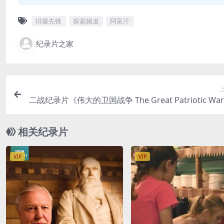
排爆先锋
探索频道
阿富汗
纪录片之家
二战纪录片《伟大的卫国战争 The Great Patriotic Wa
2季18集 汉语中字 高清百度网
相关纪录片
VIP
VIP