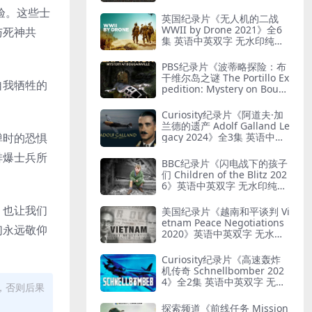
G 艺术与纳粹
考验。这些士
英国纪录片《无人机的二战
WWII by Drone 2021》全6
与死神共
集 英语中英双字 无水印纯净
版 1080P/MKV/19.7G 二战无
人机
PBS纪录片《波蒂略探险：布
干维尔岛之谜 The Portillo Ex
自我牺牲的
pedition: Mystery on Boug
ainville Island 2019》英语
。
中英双字 无水印纯净版 1080
Curiosity纪录片《阿道夫·加
P/MKV/5.18G 山本五十六死
兰德的遗产 Adolf Galland Le
因
弹时的恐惧
gacy 2024》全3集 英语中英
双字 无水印纯净版 1080P/M
排爆士兵所
KV/5.14G 王牌飞行员
BBC纪录片《闪电战下的孩子
们 Children of the Blitz 202
6》英语中英双字 无水印纯净
版 1080P/MKV/818M 战争下
的儿童
，也让我们
美国纪录片《越南和平谈判 Vi
etnam Peace Negotiations
们永远敬仰
2020》英语中英双字 无水印
纯净版 1080P/MKV/2.71G 越
南和平协议
Curiosity纪录片《高速轰炸
机传奇 Schnellbomber 202
4》全2集 英语中英双字 无水
，否则后果
印纯净版 1080P/MKV/1.6G
闪电轰炸机
探索频道《前线任务 Mission