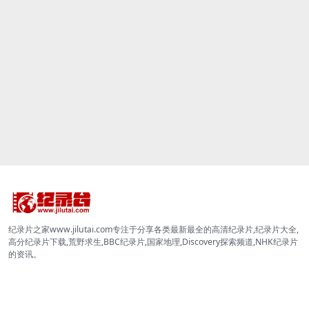
纪录片之家www.jilutai.com专注于分享各类最新最全的高清纪录片,纪录片大全,
高分纪录片下载,荒野求生,BBC纪录片,国家地理,Discovery探索频道,NHK纪录片
的资讯。