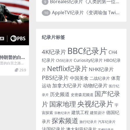
Boreales纪录片《人类的第一位动物朋友：人类和狗的神奇故事 Man’s First Friend 2018》英语中英双字 1080P/MP4/1.8G 狗的神奇故事
9
AppleTV纪录片《变调瑜伽 Twisted Yoga 2026》全3集 英语中英双字 无水印纯净版 1080P/MKV/10G 瑜伽大师背后的真相
10
纪录片标签
BBC纪录片
4K纪录片
CH4
 特朗普的白宫
纪录片
Curiosity纪录片
HBO纪录
Ch5纪录片
d to the W
特朗普的白宫之路》
Netflix纪录片
017》英语中字 7
S《前线》栏...
NHK纪录片
片
29.9
纪录片下载
PBS纪录片
中国美食
体育
二战纪录片
加拿大纪录片
动物纪录片
运动
医疗纪
国产纪录
历史频道
史密森尼频道
录片
央视纪录片
国家地理
片
宇
建筑工程
德国纪
宙探索
建筑设计
宗教纪录片
探索频道
录片
旅行纪录片
汽车纪录片
法国纪录片
澳大利亚纪录片
灾难纪录片