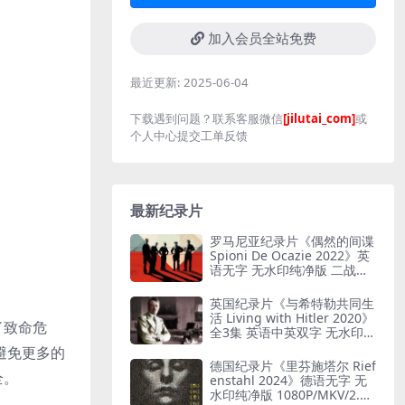
加入会员全站免费
最近更新:
2025-06-04
下载遇到问题？联系客服微信
[jilutai_com]
或
个人中心提交工单反馈
最新纪录片
罗马尼亚纪录片《偶然的间谍
Spioni De Ocazie 2022》英
语无字 无水印纯净版 二战谍
报行动
英国纪录片《与希特勒共同生
活 Living with Hitler 2020》
了致命危
全3集 英语中英双字 无水印纯
净版 1080P/MKV/13G 与希特
避免更多的
勒共存
德国纪录片《里芬施塔尔 Rief
全。
enstahl 2024》德语无字 无
水印纯净版 1080P/MKV/2.12