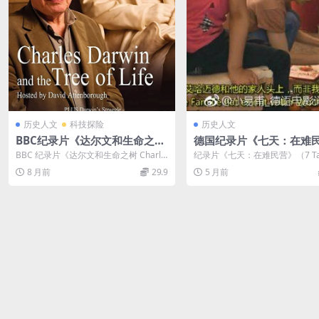
历史人文
科技探险
历史人文
BBC纪录片《达尔文和生命之树
德国纪录片《七天：在难民
Charles Darwin and the Tre
Tage im Flüchtlingslag
BBC 纪录片《达尔文和生命之树 Charle
纪录片《七天：在难民营》（7 Tag
e of Life》英语中字 720P/MK
15》德语内嵌中德字 MP4/
s Darwin and the ...
Flüchtlingslager）...
8 月前
29.9
5 月前
V/1.45G 进化论纪录片
MB 叙利亚难民