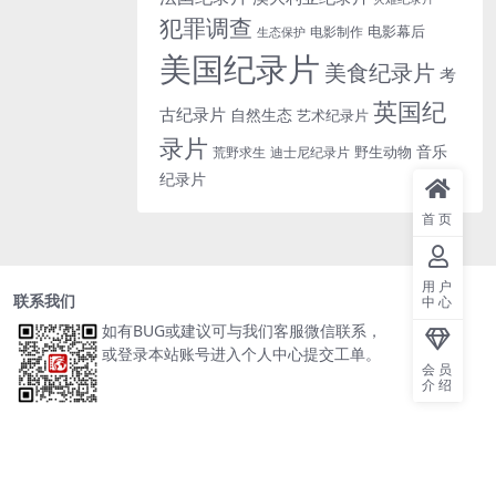
犯罪调查
电影幕后
电影制作
生态保护
美国纪录片
美食纪录片
考
英国纪
古纪录片
自然生态
艺术纪录片
录片
音乐
野生动物
迪士尼纪录片
荒野求生
纪录片
首页
用户
联系我们
中心
如有BUG或建议可与我们客服微信联系，
或登录本站账号进入个人中心提交工单。
会员
介绍