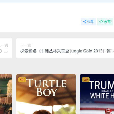
分享
收藏
上一篇
下一篇
r》全
探索频道《非洲丛林采黄金 Jungle Gold 2013》第1
盘下载
3集 英语中英双字 无水印纯净版 1080P/MKV/69.2
录片
VIP
VIP