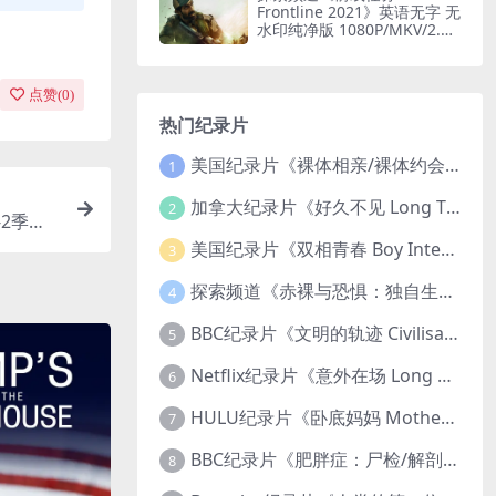
Frontline 2021》英语无字 无
水印纯净版 1080P/MKV/2.51
G 印度边境部队
点赞(
0
)
热门纪录片
美国纪录片《裸体相亲/裸体约会 Dating Naked 2014-2016》第1-3季全33集 英语中英双字 无水印纯净版 1080P/MKV/85.6G 裸体相亲真人秀
1
加拿大纪录片《好久不见 Long Time Comin 1993》英语中英双字 官方纯净版 1080P/MKV/1G 女同性艺术家
2
-2季全1
G 淘金纪
美国纪录片《双相青春 Boy Interrupted 2009》英语中英双字 官方纯净版 1080P/MKV/1.43G 青少年躁郁症
3
探索频道《赤裸与恐惧：独自生存/赤裸荒野求生 Naked and Afraid: Solo 2023》第一季全8集 英语中英双字 官方纯净版 高码1080P/MKV/45.4G
4
BBC纪录片《文明的轨迹 Civilisations 1969》全13集 英语中英双字 高清收藏版 1080P/MKV/64.1G 西方艺术史话
5
Netflix纪录片《意外在场 Long Shot 2017》英语中字 720P/NKV/1.06GB 美国谋杀误判案件
6
HULU纪录片《卧底妈妈 Mother Undercover 2023》全4集 英语中英双字 官方纯净版 1080P/MKV/7.6G 拯救孩子
7
BBC纪录片《肥胖症：尸检/解剖肥胖 Obesity: The Post Mortem 2016》英语中英双字 无水印纯净版 1080P/MKV/1.03G
8