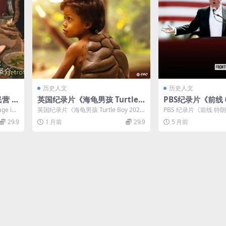
历史人文
历史人文
营 7
英国纪录片《海龟男孩 Turtle B
PBS纪录片《前线
er 20
oy 2023》英语中英双字 无水印
之路 Trump’s Roa
e im
英国纪录片《海龟男孩 Turtle Boy 202
PBS 纪录片《前线 
760
纯净版 1080P/MKV/1.92G 罕
hite House 2
3》介绍 2023年英国真实人...
720P 高清深度解析 PB
29.9
1 月前
29.9
5 月前
见疾病
20P高清 特朗普