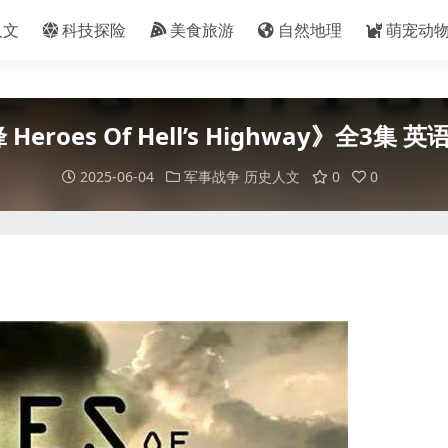
人文
科技探险
美食旅游
自然地理
萌宠动
oes Of Hell’s Highway》全3集
2025-06-04
军事战争
历史人文
0
0