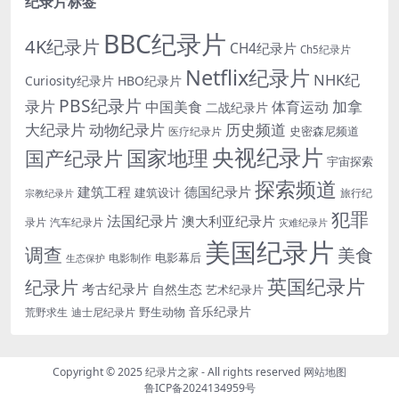
纪录片标签
BBC纪录片
4K纪录片
CH4纪录片
Ch5纪录片
Netflix纪录片
NHK纪
Curiosity纪录片
HBO纪录片
PBS纪录片
录片
加拿
中国美食
体育运动
二战纪录片
大纪录片
动物纪录片
历史频道
史密森尼频道
医疗纪录片
央视纪录片
国家地理
国产纪录片
宇宙探索
探索频道
建筑工程
德国纪录片
建筑设计
旅行纪
宗教纪录片
犯罪
法国纪录片
澳大利亚纪录片
录片
汽车纪录片
灾难纪录片
美国纪录片
调查
美食
电影幕后
电影制作
生态保护
英国纪录片
纪录片
考古纪录片
自然生态
艺术纪录片
音乐纪录片
野生动物
迪士尼纪录片
荒野求生
Copyright © 2025
纪录片之家
- All rights reserved
网站地图
鲁ICP备2024134959号