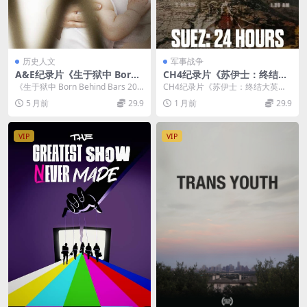
历史人文
军事战争
A&E纪录片《生于狱中 Born
CH4纪录片《苏伊士：终结大
Behind Bars 2018》第一季全
英帝国的24小时 Suez: 24 Ho
《生于狱中 Born Behind Bars 201
CH4纪录片《苏伊士：终结大英帝
10集 英语中英双字 无水印纯
urs That Broke the British
8》：铁窗下的生命初啼与救赎...
国的24小时 Suez: 24 Hours Th...
5 月前
29.9
1 月前
29.9
净版 1080P/MKV/17.8G 监狱
Empire 2026》英语中英双字
中出生
无水印纯净版 1080P/MKV/1.
2G 苏伊士运河危机
VIP
VIP