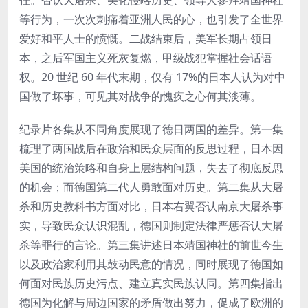
任。否认大屠杀、美化侵略历史、领导人参拜靖国神社
等行为，一次次刺痛着亚洲人民的心，也引发了全世界
爱好和平人士的愤慨。二战结束后，美军长期占领日
本，之后军国主义死灰复燃，甲级战犯掌握社会话语
权。20 世纪 60 年代末期，仅有 17%的日本人认为对中
国做了坏事，可见其对战争的愧疚之心何其淡薄。
纪录片各集从不同角度展现了德日两国的差异。第一集
梳理了两国战后在政治和民众层面的反思过程，日本因
美国的统治策略和自身上层结构问题，失去了彻底反思
的机会；而德国第二代人勇敢面对历史。第二集从大屠
杀和历史教科书方面对比，日本右翼否认南京大屠杀事
实，导致民众认识混乱，德国则制定法律严惩否认大屠
杀等罪行的言论。第三集讲述日本靖国神社的前世今生
以及政治家利用其鼓动民意的情况，同时展现了德国如
何面对民族历史污点、建立真实民族认同。第四集指出
德国为化解与周边国家的矛盾做出努力，促成了欧洲的