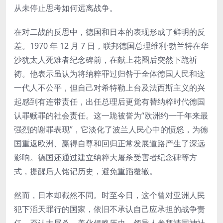
从未停止思考如何远离战争。
在对二战的反思中，德国和日本的表现形成了鲜明的反
差。1970 年 12 月 7 日，联邦德国总理维利·勃兰特在华
沙犹太人死难者纪念碑前，在献上花圈后突然下跪祈
祷。他表示虽认为将纳粹罪过归咎于全体德国人民和这
一代人不公平，但自己对希特勒上台及法西斯主义的兴
起感到有连带责任，出任总理后更觉有替纳粹时代德国
认罪赎罪的社会责任。这一跪被誉为“欧洲约一千年来最
强烈的谢罪表现”，它淡化了波兰人民心中的愤怒，为德
国重返欧洲、赢得自尊和回归正常发展道路产生了深远
影响。德国还通过建立纳粹大屠杀受害者纪念碑等方
式，提醒后人铭记历史，避免重蹈覆辙。
然而，日本却截然不同。时至今日，这个曾对亚洲人民
犯下滔天罪行的国家，依旧不承认自己应承担的战争责