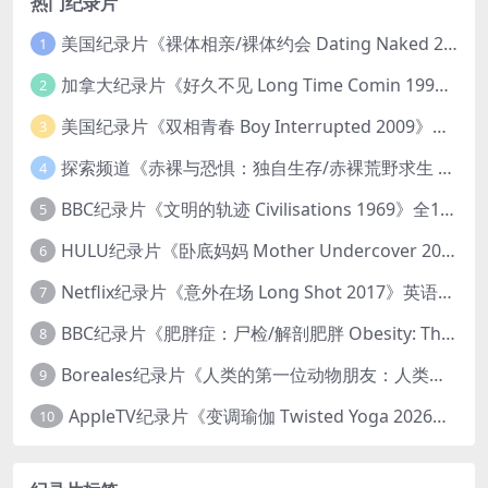
热门纪录片
美国纪录片《裸体相亲/裸体约会 Dating Naked 2014-2016》第1-3季全33集 英语中英双字 无水印纯净版 1080P/MKV/85.6G 裸体相亲真人秀
1
加拿大纪录片《好久不见 Long Time Comin 1993》英语中英双字 官方纯净版 1080P/MKV/1G 女同性艺术家
2
美国纪录片《双相青春 Boy Interrupted 2009》英语中英双字 官方纯净版 1080P/MKV/1.43G 青少年躁郁症
3
探索频道《赤裸与恐惧：独自生存/赤裸荒野求生 Naked and Afraid: Solo 2023》第一季全8集 英语中英双字 官方纯净版 高码1080P/MKV/45.4G
4
BBC纪录片《文明的轨迹 Civilisations 1969》全13集 英语中英双字 高清收藏版 1080P/MKV/64.1G 西方艺术史话
5
HULU纪录片《卧底妈妈 Mother Undercover 2023》全4集 英语中英双字 官方纯净版 1080P/MKV/7.6G 拯救孩子
6
Netflix纪录片《意外在场 Long Shot 2017》英语中字 720P/NKV/1.06GB 美国谋杀误判案件
7
BBC纪录片《肥胖症：尸检/解剖肥胖 Obesity: The Post Mortem 2016》英语中英双字 无水印纯净版 1080P/MKV/1.03G
8
Boreales纪录片《人类的第一位动物朋友：人类和狗的神奇故事 Man’s First Friend 2018》英语中英双字 1080P/MP4/1.8G 狗的神奇故事
9
AppleTV纪录片《变调瑜伽 Twisted Yoga 2026》全3集 英语中英双字 无水印纯净版 1080P/MKV/10G 瑜伽大师背后的真相
10