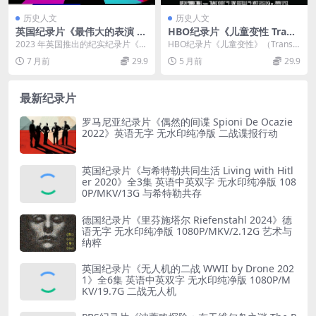
历史人文
历史人文
英国纪录片《最伟大的表演 T
HBO纪录片《儿童变性 Trans
he Greatest Show Never M
Youth 2017》英语英字 720
2023 年英国推出的纪实纪录片《最
HBO纪录片《儿童变性》（Trans Y
ade 2023》全3集 英语中字
P/MKV/451MB 美国儿童变性
伟大的表演》（The Greatest Sh...
outh 2017）聚焦美国儿童变性群
7 月前
29.9
5 月前
29.9
无水印纯净版 1080P/MKV/4.
者纪录片下载
体...
31G 消失的节目
最新纪录片
罗马尼亚纪录片《偶然的间谍 Spioni De Ocazie
2022》英语无字 无水印纯净版 二战谍报行动
英国纪录片《与希特勒共同生活 Living with Hitl
er 2020》全3集 英语中英双字 无水印纯净版 108
0P/MKV/13G 与希特勒共存
德国纪录片《里芬施塔尔 Riefenstahl 2024》德
语无字 无水印纯净版 1080P/MKV/2.12G 艺术与
纳粹
英国纪录片《无人机的二战 WWII by Drone 202
1》全6集 英语中英双字 无水印纯净版 1080P/M
KV/19.7G 二战无人机