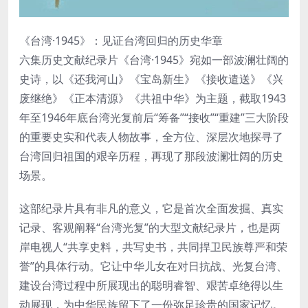
《台湾·1945》：见证台湾回归的历史华章
六集历史文献纪录片《台湾·1945》宛如一部波澜壮阔的
史诗，以《还我河山》《宝岛新生》《接收遣送》《兴
废继绝》《正本清源》《共祖中华》为主题，截取1943
年至1946年底台湾光复前后“筹备”“接收”“重建”三大阶段
的重要史实和代表人物故事，全方位、深层次地探寻了
台湾回归祖国的艰辛历程，再现了那段波澜壮阔的历史
场景。
这部纪录片具有非凡的意义，它是首次全面发掘、真实
记录、客观阐释“台湾光复”的大型文献纪录片，也是两
岸电视人“共享史料，共写史书，共同捍卫民族尊严和荣
誉”的具体行动。它让中华儿女在对日抗战、光复台湾、
建设台湾过程中所展现出的聪明睿智、艰苦卓绝得以生
动展现，为中华民族留下了一份弥足珍贵的国家记忆。