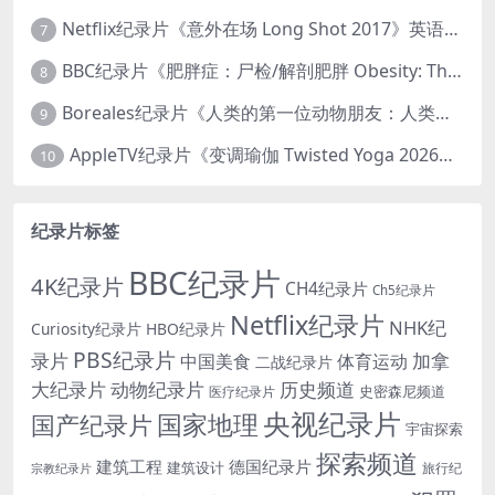
Netflix纪录片《意外在场 Long Shot 2017》英语中字 720P/NKV/1.06GB 美国谋杀误判案件
7
BBC纪录片《肥胖症：尸检/解剖肥胖 Obesity: The Post Mortem 2016》英语中英双字 无水印纯净版 1080P/MKV/1.03G
8
Boreales纪录片《人类的第一位动物朋友：人类和狗的神奇故事 Man’s First Friend 2018》英语中英双字 1080P/MP4/1.8G 狗的神奇故事
9
AppleTV纪录片《变调瑜伽 Twisted Yoga 2026》全3集 英语中英双字 无水印纯净版 1080P/MKV/10G 瑜伽大师背后的真相
10
纪录片标签
BBC纪录片
4K纪录片
CH4纪录片
Ch5纪录片
Netflix纪录片
NHK纪
Curiosity纪录片
HBO纪录片
PBS纪录片
录片
加拿
中国美食
体育运动
二战纪录片
大纪录片
动物纪录片
历史频道
史密森尼频道
医疗纪录片
央视纪录片
国家地理
国产纪录片
宇宙探索
探索频道
建筑工程
德国纪录片
建筑设计
旅行纪
宗教纪录片