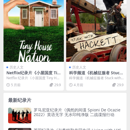
历史人文
历史人文
Netflix纪录片《小屋国度 Tin
科学频道《机械征服者 Stuck
y House Nation 2019》全2
with Hackett 2011》全10集
Netflix 纪录片《小屋国度 Tiny Hou
科学频道《机械征服者 Stuck with
季共14集 英语中英双字 720
英语中英双字 无水印纯净版 1
se Nation 2019》...
Hackett 2011》全10集介...
5 月前
29.9
4 月前
29.9
P/MP4/6.03G 微型生活方式
080P/MKV/21.5G 美国手工耿
最新纪录片
罗马尼亚纪录片《偶然的间谍 Spioni De Ocazie
2022》英语无字 无水印纯净版 二战谍报行动