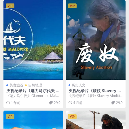
VIP
VIP
美食旅游
自然地理
历史人文
央视纪录片《魅力马尔代夫 Gl
央视纪录片《废奴 Slavery A
amorous Maldives》全三集
bolition 2016》全2集 国语中
《魅力马尔代夫 Glamorous Maldi
央视纪录片《废奴 Slavery Abolitio
汉语中字 1080P高清百度网盘
字 1080P/TS/7.42G 西藏农奴
ves》：展现梦幻岛国的独特魅力 ...
n 2016》全2集介绍 央视...
1 年前
29.9
4 月前
29.9
制
VIP
VIP