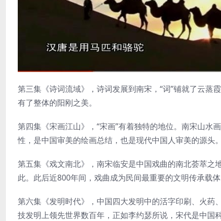
第三集《诗词流域》，诗词发展到南宋，“词”铺就了云蒸
有了整体的阳刚之美。
第四集《宋画江山》，“宋画”有着独特的地位。南宋山水
性，是中国审美的绘画总结，也是现代中国人审美的源头
第五集《戏文南北》，南宋临安是中国戏曲的南北荟萃之
此。此后近800年间，戏曲成为民间最重要的文明传承载体
第六集《发明时代》，中国四大发明中的活字印刷、火药
技发明上领先世界数百年，正如李约瑟所说，宋代是中国