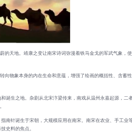
霞蔚的天地。靖康之变让南宋诗词弥漫着铁马金戈的军武气象，
画转向物象本身的内在生命和意蕴，增强了绘画的概括性、含蓄
。
地和诞生之地。杂剧从北宋汴梁传来，南戏从温州永嘉起源，二
。
、指南针诞生于宋朝，大规模应用在南宋。南宋在农业、手工业
科技史料的焦点。