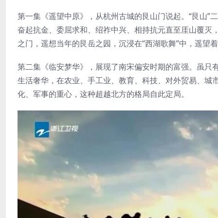
第一集《遥望中原》，从杭州古城的艮山门说起。“艮山”
奋起抗金、委屈求和、绍祚中兴、相持抗元直至厓山覆灭
之门，遥想当年的艮岳之园，沉浸在“西湖歌舞”中，遥望
第二集《临安梦华》，展现了南宋偏安时期的富强。虽只
生活奢华，在农业、手工业、教育、科技、对外贸易、城
化、军事的重心，这种超越北方的格局自此定局。