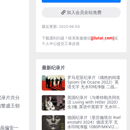
加入会员全站免费
最近更新:
2025-06-03
下载遇到问题？联系客服微信
[jilutai_com]
或
个人中心提交工单反馈
最新纪录片
罗马尼亚纪录片《偶然的间谍
Spioni De Ocazie 2022》英
语无字 无水印纯净版 二战谍
报行动
纪录片共分
英国纪录片《与希特勒共同生
活 Living with Hitler 2020》
的繁盛王朝
全3集 英语中英双字 无水印纯
净版 1080P/MKV/13G 与希特
勒共存
德国纪录片《里芬施塔尔 Rief
enstahl 2024》德语无字 无
水印纯净版 1080P/MKV/2.12
宋虽偏安一