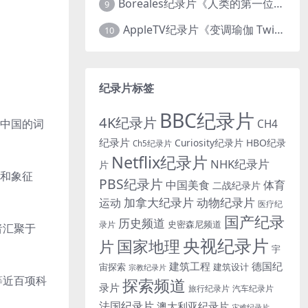
Boreales纪录片《人类的第一位动物朋友：人类和狗的神奇故事 Man’s First Friend 2018》英语中英双字 1080P/MP4/1.8G 狗的神奇故事
9
AppleTV纪录片《变调瑜伽 Twisted Yoga 2026》全3集 英语中英双字 无水印纯净版 1080P/MKV/10G 瑜伽大师背后的真相
10
纪录片标签
BBC纪录片
4K纪录片
使中国的词
CH4
纪录片
Curiosity纪录片
HBO纪录
Ch5纪录片
Netflix纪录片
NHK纪录片
片
性和象征
PBS纪录片
中国美食
体育
二战纪录片
加拿大纪录片
动物纪录片
运动
医疗纪
国产纪录
历史频道
史密森尼频道
录片
者汇聚于
央视纪录片
国家地理
片
宇
建筑工程
德国纪
宙探索
建筑设计
宗教纪录片
等近百项科
探索频道
录片
旅行纪录片
汽车纪录片
法国纪录片
澳大利亚纪录片
灾难纪录片