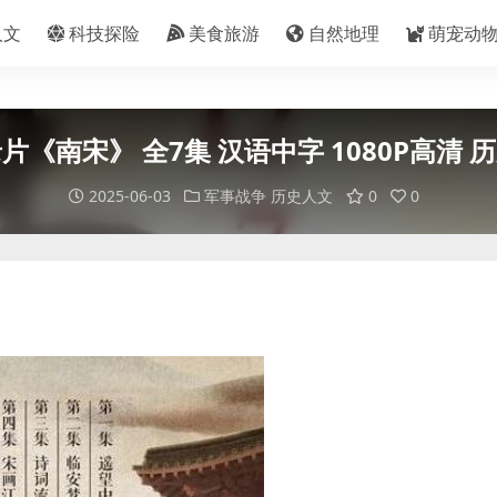
人文
科技探险
美食旅游
自然地理
萌宠动
片《南宋》 全7集 汉语中字 1080P高清 
2025-06-03
军事战争
历史人文
0
0