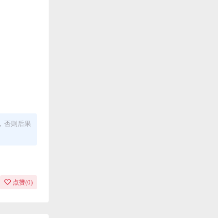
，否则后果
点赞(
0
)