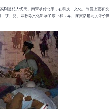
，实则是杞人忧天。南宋承传北宋，在科技、文化、制度上更有
词、茶、瓷、宗教等文化影响了东亚和世界。陈寅恪也高度评价