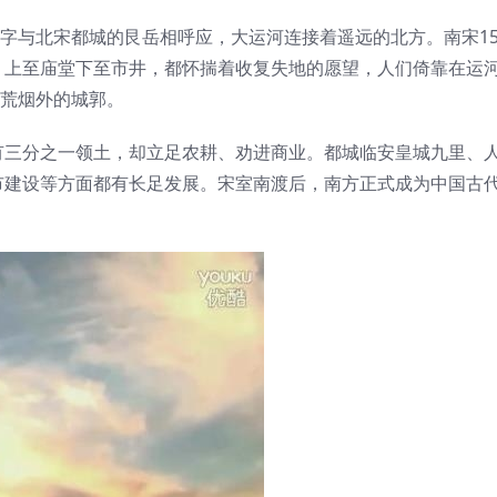
二字与北宋都城的艮岳相呼应，大运河连接着遥远的北方。南宋15
，上至庙堂下至市井，都怀揣着收复失地的愿望，人们倚靠在运
着荒烟外的城郭。
有三分之一领土，却立足农耕、劝进商业。都城临安皇城九里、
市建设等方面都有长足发展。宋室南渡后，南方正式成为中国古