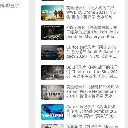
G 艺术与纳粹
理学彰显了
英国纪录片《无人机的二战
WWII by Drone 2021》全6
集 英语中英双字 无水印纯净
版 1080P/MKV/19.7G 二战无
人机
PBS纪录片《波蒂略探险：布
干维尔岛之谜 The Portillo Ex
pedition: Mystery on Boug
ainville Island 2019》英语
中英双字 无水印纯净版 1080
Curiosity纪录片《阿道夫·加
P/MKV/5.18G 山本五十六死
兰德的遗产 Adolf Galland Le
因
gacy 2024》全3集 英语中英
双字 无水印纯净版 1080P/M
KV/5.14G 王牌飞行员
BBC纪录片《闪电战下的孩子
们 Children of the Blitz 202
6》英语中英双字 无水印纯净
版 1080P/MKV/818M 战争下
的儿童
美国纪录片《越南和平谈判 Vi
etnam Peace Negotiations
2020》英语中英双字 无水印
纯净版 1080P/MKV/2.71G 越
南和平协议
Curiosity纪录片《高速轰炸
机传奇 Schnellbomber 202
4》全2集 英语中英双字 无水
印纯净版 1080P/MKV/1.6G
闪电轰炸机
探索频道《前线任务 Mission