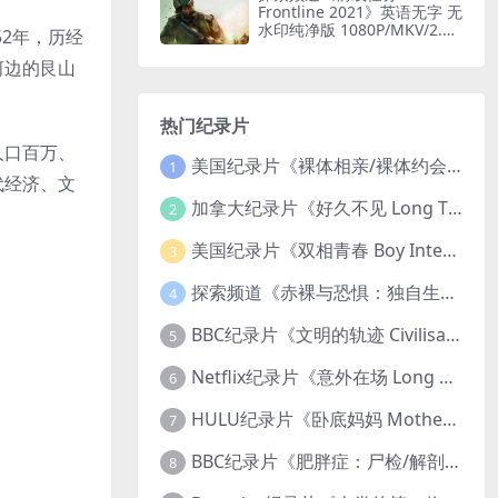
Frontline 2021》英语无字 无
水印纯净版 1080P/MKV/2.51
2年，历经
G 印度边境部队
河边的艮山
热门纪录片
人口百万、
美国纪录片《裸体相亲/裸体约会 Dating Naked 2014-2016》第1-3季全33集 英语中英双字 无水印纯净版 1080P/MKV/85.6G 裸体相亲真人秀
1
代经济、文
加拿大纪录片《好久不见 Long Time Comin 1993》英语中英双字 官方纯净版 1080P/MKV/1G 女同性艺术家
2
美国纪录片《双相青春 Boy Interrupted 2009》英语中英双字 官方纯净版 1080P/MKV/1.43G 青少年躁郁症
3
探索频道《赤裸与恐惧：独自生存/赤裸荒野求生 Naked and Afraid: Solo 2023》第一季全8集 英语中英双字 官方纯净版 高码1080P/MKV/45.4G
4
BBC纪录片《文明的轨迹 Civilisations 1969》全13集 英语中英双字 高清收藏版 1080P/MKV/64.1G 西方艺术史话
5
Netflix纪录片《意外在场 Long Shot 2017》英语中字 720P/NKV/1.06GB 美国谋杀误判案件
6
HULU纪录片《卧底妈妈 Mother Undercover 2023》全4集 英语中英双字 官方纯净版 1080P/MKV/7.6G 拯救孩子
7
BBC纪录片《肥胖症：尸检/解剖肥胖 Obesity: The Post Mortem 2016》英语中英双字 无水印纯净版 1080P/MKV/1.03G
8