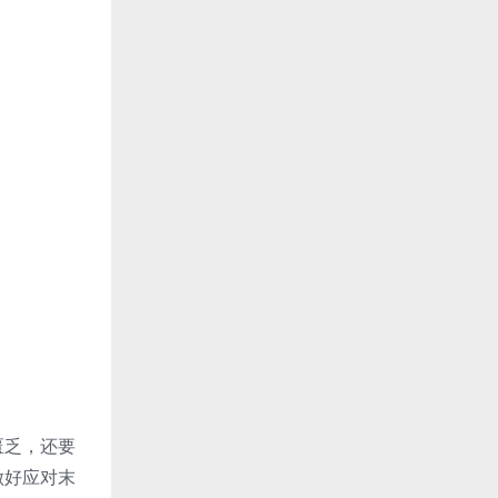
匮乏，还要
做好应对末