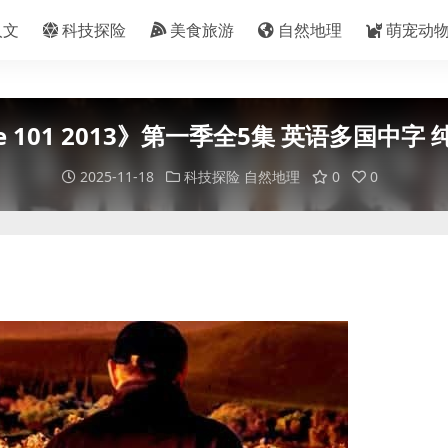
人文
科技探险
美食旅游
自然地理
萌宠动
 101 2013》第一季全5集 英语多国中字 纯净
2025-11-18
科技探险
自然地理
0
0