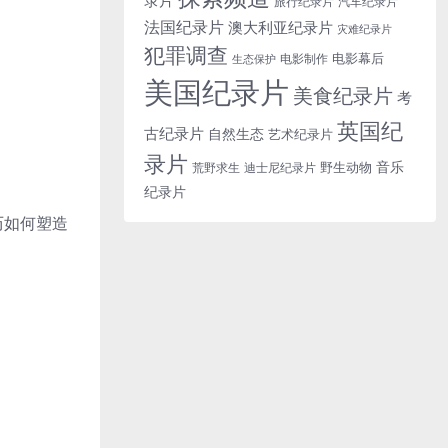
旅行纪录片
汽车纪录片
法国纪录片
澳大利亚纪录片
灾难纪录片
犯罪调查
电影幕后
电影制作
生态保护
美国纪录片
美食纪录片
考
英国纪
古纪录片
自然生态
艺术纪录片
录片
音乐
野生动物
迪士尼纪录片
荒野求生
纪录片
历如何塑造