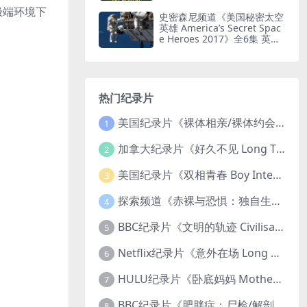
水印纯净版 耐力徒步
极端环境下
史密森尼频道《美国秘密太空
英雄 America’s Secret Spac
e Heroes 2017》全6集 英语
中英双字 无水印纯净版 1080
P/MKV/16.2G 太空英雄
热门纪录片
美国纪录片《裸体相亲/裸体约会 Dating Naked 2014-2016》第1-3季全33集 英语中英双字 无水印纯净版 1080P/MKV/85.6G 裸体相亲真人秀
1
加拿大纪录片《好久不见 Long Time Comin 1993》英语中英双字 官方纯净版 1080P/MKV/1G 女同性艺术家
2
美国纪录片《双相青春 Boy Interrupted 2009》英语中英双字 官方纯净版 1080P/MKV/1.43G 青少年躁郁症
3
探索频道《赤裸与恐惧：独自生存/赤裸荒野求生 Naked and Afraid: Solo 2023》第一季全8集 英语中英双字 官方纯净版 高码1080P/MKV/45.4G
4
BBC纪录片《文明的轨迹 Civilisations 1969》全13集 英语中英双字 高清收藏版 1080P/MKV/64.1G 西方艺术史话
5
Netflix纪录片《意外在场 Long Shot 2017》英语中字 720P/NKV/1.06GB 美国谋杀误判案件
6
HULU纪录片《卧底妈妈 Mother Undercover 2023》全4集 英语中英双字 官方纯净版 1080P/MKV/7.6G 拯救孩子
7
BBC纪录片《肥胖症：尸检/解剖肥胖 Obesity: The Post Mortem 2016》英语中英双字 无水印纯净版 1080P/MKV/1.03G
8