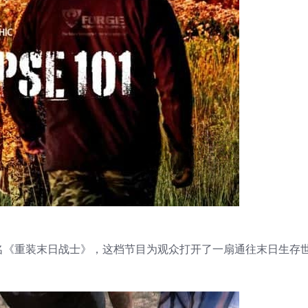
全 5 集，又名《重装末日战士》，这档节目为观众打开了一扇通往末日生