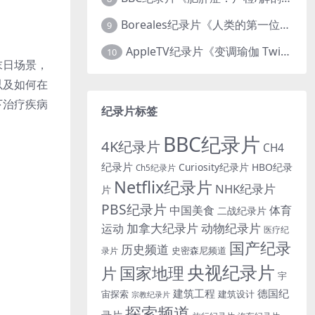
Boreales纪录片《人类的第一位动物朋友：人类和狗的神奇故事 Man’s First Friend 2018》英语中英双字 1080P/MP4/1.8G 狗的神奇故事
9
AppleTV纪录片《变调瑜伽 Twisted Yoga 2026》全3集 英语中英双字 无水印纯净版 1080P/MKV/10G 瑜伽大师背后的真相
10
末日场景，
以及如何在
下治疗疾病
纪录片标签
BBC纪录片
4K纪录片
CH4
纪录片
Curiosity纪录片
HBO纪录
Ch5纪录片
Netflix纪录片
NHK纪录片
片
PBS纪录片
中国美食
体育
二战纪录片
加拿大纪录片
动物纪录片
运动
医疗纪
国产纪录
历史频道
史密森尼频道
录片
央视纪录片
国家地理
片
宇
建筑工程
德国纪
宙探索
建筑设计
宗教纪录片
探索频道
录片