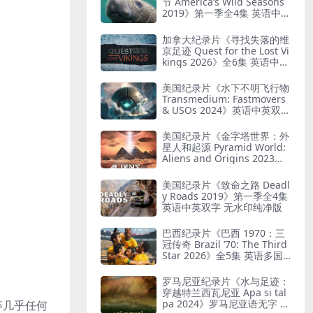
节 America’s Wild Seasons
2019》第一季全4集 英语中英
双字 无水印纯净版 美国荒野
四季
加拿大纪录片《寻找失落的维
京足迹 Quest for the Lost Vi
kings 2026》全6集 英语中英
双字 无水印纯净版
美国纪录片《水下不明飞行物
Transmedium: Fastmovers
& USOs 2024》英语中英双字
无水印纯净版 不明水下飞行
物
美国纪录片《金字塔世界：外
星人和起源 Pyramid World:
Aliens and Origins 2023》
英语中英双字 无水印纯净版
金字塔与外星人
美国纪录片《致命之路 Deadl
y Roads 2019》第一季全4集
英语中英双字 无水印纯净版
巴西纪录片《巴西 1970：三
冠传奇 Brazil ’70: The Third
Star 2026》全5集 英语多国
字幕 无水印纯净版 巴西国家
足球队
罗马尼亚纪录片《水与足迹：
穿越特兰西瓦尼亚 Apa si tal
pa 2024》罗马尼亚语无字 无
等几乎任何