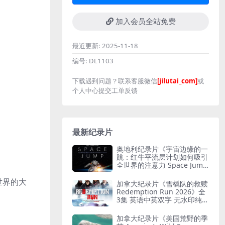
加入会员全站免费
最近更新:
2025-11-18
编号:
DL1103
下载遇到问题？联系客服微信
[jilutai_com]
或
个人中心提交工单反馈
最新纪录片
奥地利纪录片《宇宙边缘的一
跳：红牛平流层计划如何吸引
全世界的注意力 Space Jum
p: How Red Bull Stratos Ca
ptured the World’s Attentio
存世界的大
加拿大纪录片《雪橇队的救赎
n 2022》英语无字 无水印纯
Redemption Run 2026》全
净版 红牛平流层计划
3集 英语中英双字 无水印纯净
版 救赎之路
加拿大纪录片《美国荒野的季