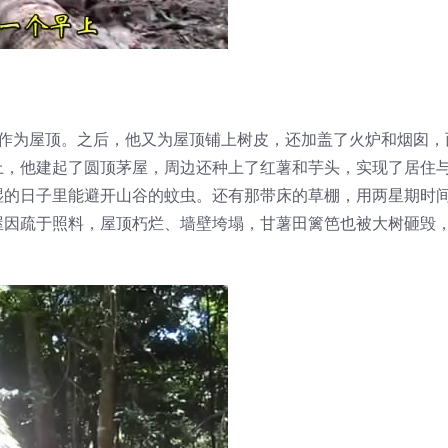
叶作为屋顶。之后，他又为屋顶铺上树皮，还加盖了火炉和烟囱，
上，他建起了圆顶茅屋，周边还种上了红薯和芋头，实现了居住
湿的日子里能避开山谷的蚊虫。还有那带床的草棚，用两星期时
屋因疏于照料，屋顶朽烂、墙壁垮塌，甘薯田篱笆也被大树砸毁