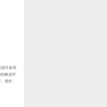
理成可食用
用的树皮纤
窑、熔炉、