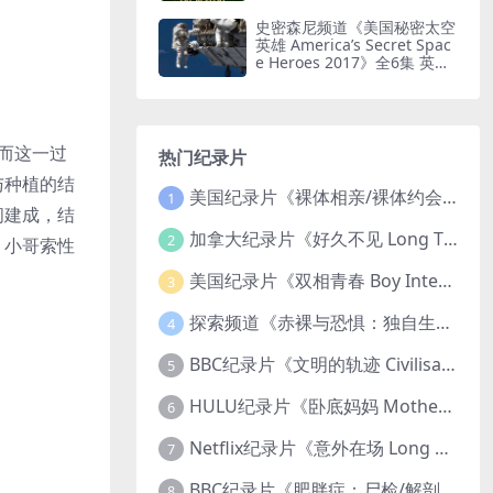
水印纯净版 耐力徒步
史密森尼频道《美国秘密太空
英雄 America’s Secret Spac
e Heroes 2017》全6集 英语
中英双字 无水印纯净版 1080
P/MKV/16.2G 太空英雄
而这一过
热门纪录片
与种植的结
美国纪录片《裸体相亲/裸体约会 Dating Naked 2014-2016》第1-3季全33集 英语中英双字 无水印纯净版 1080P/MKV/85.6G 裸体相亲真人秀
1
间建成，结
加拿大纪录片《好久不见 Long Time Comin 1993》英语中英双字 官方纯净版 1080P/MKV/1G 女同性艺术家
2
，小哥索性
美国纪录片《双相青春 Boy Interrupted 2009》英语中英双字 官方纯净版 1080P/MKV/1.43G 青少年躁郁症
3
探索频道《赤裸与恐惧：独自生存/赤裸荒野求生 Naked and Afraid: Solo 2023》第一季全8集 英语中英双字 官方纯净版 高码1080P/MKV/45.4G
4
BBC纪录片《文明的轨迹 Civilisations 1969》全13集 英语中英双字 高清收藏版 1080P/MKV/64.1G 西方艺术史话
5
HULU纪录片《卧底妈妈 Mother Undercover 2023》全4集 英语中英双字 官方纯净版 1080P/MKV/7.6G 拯救孩子
6
Netflix纪录片《意外在场 Long Shot 2017》英语中字 720P/NKV/1.06GB 美国谋杀误判案件
7
BBC纪录片《肥胖症：尸检/解剖肥胖 Obesity: The Post Mortem 2016》英语中英双字 无水印纯净版 1080P/MKV/1.03G
8