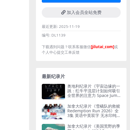
加入会员全站免费
最近更新:
2025-11-19
编号:
DL1139
下载遇到问题？联系客服微信
[jilutai_com]
或
个人中心提交工单反馈
最新纪录片
奥地利纪录片《宇宙边缘的一
跳：红牛平流层计划如何吸引
全世界的注意力 Space Jum
p: How Red Bull Stratos Ca
ptured the World’s Attentio
加拿大纪录片《雪橇队的救赎
n 2022》英语无字 无水印纯
Redemption Run 2026》全
净版 红牛平流层计划
3集 英语中英双字 无水印纯净
版 救赎之路
加拿大纪录片《美国荒野的季