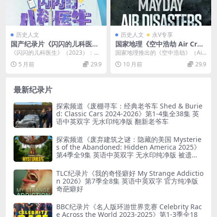
历史人文
历史人文
永V专享
国产纪录片《闪闪的儿科医生
国家地理《空中浩劫 Air Cras
2023》全10集 国语中字 1080
h Investigation 2025》第23
《闪闪的儿科医生》（2023）：儿
国家地理推出的《空中浩劫》（Air
P/MP4/8.98G 了不起的儿科
-25季共29集 英语无字 1080
科江湖里的生命微光 国产纪录片
Crash Investigation）20...
5 月前
29.9
10 月前
29.9
医生
P/MP4/57.1G 空难调查
《闪闪的儿科医生...
最新纪录片
探索频道《废棚寻车：经典老爷车 Shed & Burie
d: Classic Cars 2024-2026》第1-4集全38集 英
语中英双字 无水印纯净版 翻新老爷车
探索频道《废弃建筑之谜：隐藏的美国 Mysterie
s of the Abandoned: Hidden America 2025》
第4季全9集 英语中英双字 无水印纯净版 被遗弃
之谜
TLC纪录片《我的奇怪癖好 My Strange Addictio
n 2026》第7季全8集 英语中英双字 官方纯净版
奇葩癖好
BBC纪录片《名人版环游世界竞赛 Celebrity Rac
e Across the World 2023-2025》第1-3季全18