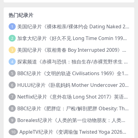
热门纪录片
美国纪录片《裸体相亲/裸体约会 Dating Naked 2014-2016》第1-3季全33集 英语中英双字 无水印纯净版 1080P/MKV/85.6G 裸体相亲真人秀
1
加拿大纪录片《好久不见 Long Time Comin 1993》英语中英双字 官方纯净版 1080P/MKV/1G 女同性艺术家
2
美国纪录片《双相青春 Boy Interrupted 2009》英语中英双字 官方纯净版 1080P/MKV/1.43G 青少年躁郁症
3
探索频道《赤裸与恐惧：独自生存/赤裸荒野求生 Naked and Afraid: Solo 2023》第一季全8集 英语中英双字 官方纯净版 高码1080P/MKV/45.4G
4
BBC纪录片《文明的轨迹 Civilisations 1969》全13集 英语中英双字 高清收藏版 1080P/MKV/64.1G 西方艺术史话
5
HULU纪录片《卧底妈妈 Mother Undercover 2023》全4集 英语中英双字 官方纯净版 1080P/MKV/7.6G 拯救孩子
6
Netflix纪录片《意外在场 Long Shot 2017》英语中字 720P/NKV/1.06GB 美国谋杀误判案件
7
BBC纪录片《肥胖症：尸检/解剖肥胖 Obesity: The Post Mortem 2016》英语中英双字 无水印纯净版 1080P/MKV/1.03G
8
Boreales纪录片《人类的第一位动物朋友：人类和狗的神奇故事 Man’s First Friend 2018》英语中英双字 1080P/MP4/1.8G 狗的神奇故事
9
AppleTV纪录片《变调瑜伽 Twisted Yoga 2026》全3集 英语中英双字 无水印纯净版 1080P/MKV/10G 瑜伽大师背后的真相
10