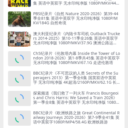
集 英语中英双字 无水印纯净版 1080P/MKV/44.8
G 旅行竞赛
PBS纪录片《自然 Nature 2020-2026》第39-44
季全81集 英语中英双字 无水印纯净版 1080P/M
KV/184G 自然奇境
澳大利亚纪录片《内陆卡车司机 Outback Trucke
rs 2014-2025》第10-11季全26集 英语中英双字
无水印纯净版 1080P/MKV/37.9G 澳洲公路运输
业
Ch5纪录片《伦敦塔内幕 Inside the Tower of Lo
ndon 2018-2026》第1-8季共45集 英语中英双字
无水印纯净版 1080P/MKV/67.1G 走进伦敦塔
BBC纪录片《不可思议的人类 Secrets of the Su
peragers 2013》第一季全6集 国英双语中英双
字 无水印纯净版 4K超清/2160P/MKV/62.1G 长
寿的秘诀
探索频道《我们救了一列火车 Francis Bourgeoi
s and Chris Harris: We Saved a Train 2026》
第一季全8集 英语中英双字 无水印纯净版 1080P/
MKV/19.6G 火车修复
BBC纪录片《欧洲铁路之旅 Great Continental R
ailway Journeys 2020-2026》第7-9季全41集 英
语中英双字1080P/MP4/58.4G 欧洲铁路游