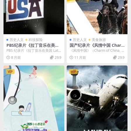
历史人文
科技探险
历史人文
美食旅游
PBS纪录片《拉丁音乐在美国
国产纪录片《风情中国 Char
Latin Music USA 2009》全4
m of China 2019》全20集 国
PBS 纪录片《拉丁音乐在美国 Latin
《风情中国》（Charm of China, 2
集 英语外挂英字 720P/MP4/
语中字 1080P/MP4/22.98G
Music USA 2009》：奏响...
019）是一部聚焦中国少数民族文...
8 月前
29.9
11 月前
29.9
3.86GB 拉丁音乐对美国的影
民族文化
响
VIP
VIP