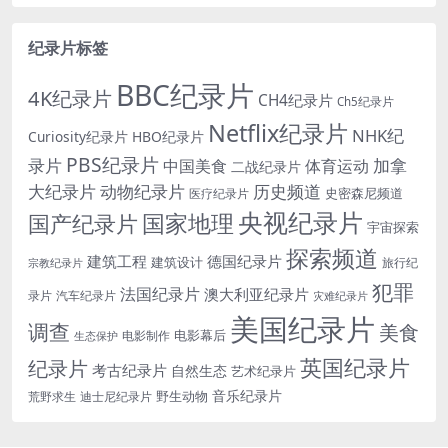
纪录片标签
BBC纪录片
4K纪录片
CH4纪录片
Ch5纪录片
Netflix纪录片
NHK纪
Curiosity纪录片
HBO纪录片
PBS纪录片
录片
加拿
中国美食
体育运动
二战纪录片
大纪录片
动物纪录片
历史频道
史密森尼频道
医疗纪录片
央视纪录片
国家地理
国产纪录片
宇宙探索
探索频道
建筑工程
德国纪录片
建筑设计
旅行纪
宗教纪录片
犯罪
法国纪录片
澳大利亚纪录片
录片
汽车纪录片
灾难纪录片
美国纪录片
调查
美食
电影幕后
电影制作
生态保护
英国纪录片
纪录片
考古纪录片
自然生态
艺术纪录片
音乐纪录片
野生动物
迪士尼纪录片
荒野求生