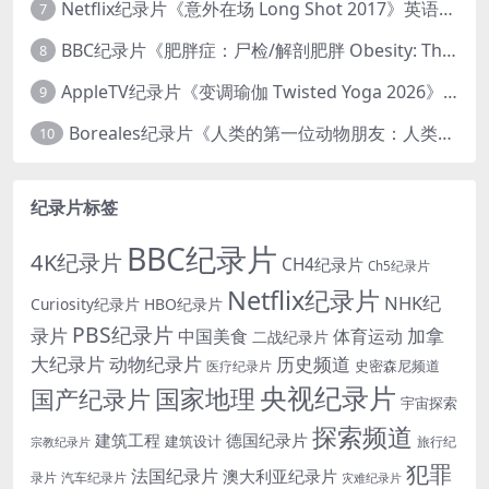
Netflix纪录片《意外在场 Long Shot 2017》英语中字 720P/NKV/1.06GB 美国谋杀误判案件
7
BBC纪录片《肥胖症：尸检/解剖肥胖 Obesity: The Post Mortem 2016》英语中英双字 无水印纯净版 1080P/MKV/1.03G
8
AppleTV纪录片《变调瑜伽 Twisted Yoga 2026》全3集 英语中英双字 无水印纯净版 1080P/MKV/10G 瑜伽大师背后的真相
9
Boreales纪录片《人类的第一位动物朋友：人类和狗的神奇故事 Man’s First Friend 2018》英语中英双字 1080P/MP4/1.8G 狗的神奇故事
10
纪录片标签
BBC纪录片
4K纪录片
CH4纪录片
Ch5纪录片
Netflix纪录片
NHK纪
Curiosity纪录片
HBO纪录片
PBS纪录片
录片
加拿
中国美食
体育运动
二战纪录片
大纪录片
动物纪录片
历史频道
史密森尼频道
医疗纪录片
央视纪录片
国家地理
国产纪录片
宇宙探索
探索频道
建筑工程
德国纪录片
建筑设计
旅行纪
宗教纪录片
犯罪
法国纪录片
澳大利亚纪录片
录片
汽车纪录片
灾难纪录片