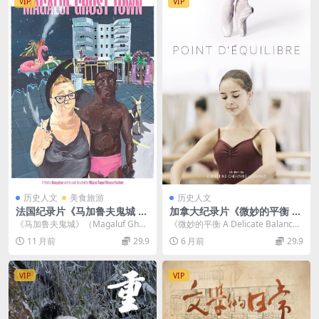
VIP
VIP
历史人文
美食旅游
历史人文
法国纪录片《马加鲁夫鬼城 M
加拿大纪录片《微妙的平衡 A
agaluf Ghost Town 2021》
Delicate Balance 2018》法
《马加鲁夫鬼城》（Magaluf Ghos
《微妙的平衡 A Delicate Balance
法语中英双字 官方纯净版 108
语英字 官方纯净版 1080P/M
t Town, 2021）是一部法国纪...
2018》 加拿大纪录片《微...
11 月前
29.9
6 月前
29.9
0P/MKV/3.84G 法国小镇旅游
KV/3.45G 梦想的代价
业现状
VIP
VIP