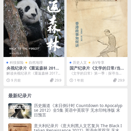
科技探险
自然地理
历史人文
永V专享
央视纪录片《重返森林 201
国产纪录片《文学的日常/当代
7》国语中字 720P/MP4/796
作家精神风貌 2020》第一季
解读央视纪录片《重返森林 2017》
《文学的日常》第一季：探寻当代
MB 大熊猫重返森林纪录片
全5集 国语中字 4K超清/2160
大熊猫作为动物园里的明星物种，
作家的精神世界 《文学的日常》第
9 月前
29.9
1 年前
29.9
P/MP4/12.7G
一直备受人们...
一季是由优酷视频、...
最新纪录片
历史频道《末日倒计时 Countdown to Apocalyp
se 2012》全5集 英语中英双字 无水印纯净版 末
日预言
意大利纪录片《意大利黑人文艺复兴 The Black I
talian Renaissance 2022》英语中英双字 无水