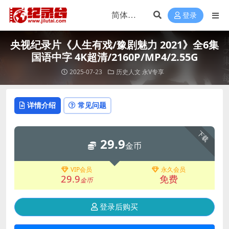
登录
央视纪录片《人生有戏/豫剧魅力 2021》全6集
国语中字 4K超清/2160P/MP4/2.55G
2025-07-23
历史人文
永V专享
详情介绍
常见问题
下载
29.9
金币
VIP会员
永久会员
29.9
免费
金币
登录后购买