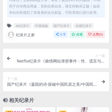
用于任何商业用途，否则后果自负，请支持购买正版！如若
本站内容侵犯了原著者的合法权益，可联系我们进行处理。
4K纪录片
中国戏曲
国产纪录片
央视纪录片
纪录片之家
分享
收藏
点赞(
0
)
上一篇
Netflix纪录片《偷情网站泄密事件：性、谎言与丑
闻/偷情网站泄密 Ashley Madison: Sex, Lies & Sca
ndal 2024》全3集 英语中英双字 无水印纯净版 4K
下一篇
超清/2160P/MKV/13.2G
国产纪录片《凝固的诗·探秘中国民居之美/中国民居
Traditional Chinese Houses, Poetry in Architect
ure》全10集 国语中字 4K超清/2160P/MP4/5.37G
相关纪录片