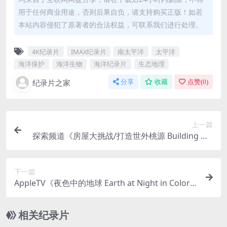
用于任何商业用途，否则后果自负，请支持购买正版！如若
本站内容侵犯了原著者的合法权益，可联系我们进行处理。
4K纪录片
IMAX纪录片
南太平洋
太平洋
海洋保护
海洋生物
海洋纪录片
生态地理
纪录片之家
分享
收藏
点赞(
0
)
上一篇
探索频道《房屋大挑战/打造世外桃源 Building Off
the Grid 2014-2022》第1-7季全71集 英语中英双
字 官方纯净版 1080P/MKV/112G
下一篇
AppleTV《夜色中的地球 Earth at Night in Color 2
021》第二季全6集 英语多国中字 官方纯净版4K收
藏版 4K超清/MKV/29.6G
相关纪录片