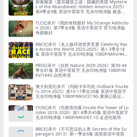
探索频道《废弃建筑之谜：隐藏的美国 Mysterie
s of the Abandoned: Hidden America 2025》
第4季全9集 英语中英双字 无水印纯净版 被遗弃
之谜
TLC纪录片《我的奇怪癖好 My Strange Addictio
n 2026》第7季全8集 英语中英双字 官方纯净版
奇葩癖好
BBC纪录片《名人版环游世界竞赛 Celebrity Rac
e Across the World 2023-2025》第1-3季全18
集 英语中英双字 无水印纯净版 1080P/MKV/44.8
G 旅行竞赛
PBS纪录片《自然 Nature 2020-2026》第39-44
季全81集 英语中英双字 无水印纯净版 1080P/M
KV/184G 自然奇境
澳大利亚纪录片《内陆卡车司机 Outback Trucke
rs 2014-2025》第10-11季全26集 英语中英双字
无水印纯净版 1080P/MKV/37.9G 澳洲公路运输
业
Ch5纪录片《伦敦塔内幕 Inside the Tower of Lo
ndon 2018-2026》第1-8季共45集 英语中英双字
无水印纯净版 1080P/MKV/67.1G 走进伦敦塔
BBC纪录片《不可思议的人类 Secrets of the Su
peragers 2013》第一季全6集 国英双语中英双