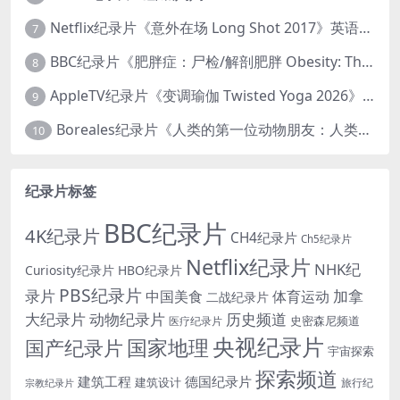
Netflix纪录片《意外在场 Long Shot 2017》英语中字 720P/NKV/1.06GB 美国谋杀误判案件
7
BBC纪录片《肥胖症：尸检/解剖肥胖 Obesity: The Post Mortem 2016》英语中英双字 无水印纯净版 1080P/MKV/1.03G
8
AppleTV纪录片《变调瑜伽 Twisted Yoga 2026》全3集 英语中英双字 无水印纯净版 1080P/MKV/10G 瑜伽大师背后的真相
9
Boreales纪录片《人类的第一位动物朋友：人类和狗的神奇故事 Man’s First Friend 2018》英语中英双字 1080P/MP4/1.8G 狗的神奇故事
10
纪录片标签
BBC纪录片
4K纪录片
CH4纪录片
Ch5纪录片
Netflix纪录片
NHK纪
Curiosity纪录片
HBO纪录片
PBS纪录片
录片
加拿
中国美食
体育运动
二战纪录片
大纪录片
动物纪录片
历史频道
史密森尼频道
医疗纪录片
央视纪录片
国家地理
国产纪录片
宇宙探索
探索频道
建筑工程
德国纪录片
建筑设计
旅行纪
宗教纪录片