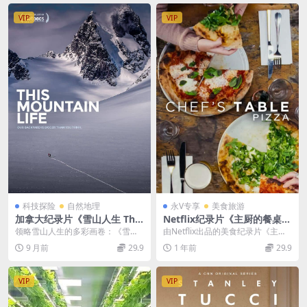
VIP
VIP
科技探险
自然地理
永V专享
美食旅游
加拿大纪录片《雪山人生 This
Netflix纪录片《主厨的餐桌 C
Mountain Life 2018》英语中
hef’s Table》第一季全6集 英
领略雪山人生的多彩画卷：《雪山
由Netflix出品的美食纪录片《主厨
英双字 官方纯净版 1080P/M
语中英双字 720P高清 美食纪
人生This Mountain Life 2018...
的餐桌 Chef’s Table》，以独特...
9 月前
29.9
1 年前
29.9
KV/5.21G 探险人生
录片下载
VIP
VIP