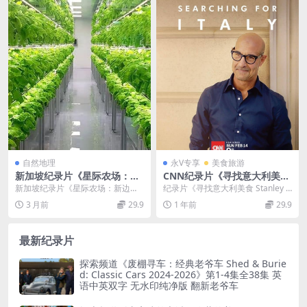
自然地理
永V专享
美食旅游
新加坡纪录片《星际农场：新
CNN纪录片《寻找意大利美
边疆 Space Farmers:Foods
食/意大利美食 Stanley Tucci:
新加坡纪录片《星际农场：新边疆
纪录片《寻找意大利美食 Stanley T
New Frontiers 2023》英语
Searching for Italy 2022》
Space Farmers:Foods New ...
ucci: Searching for...
3 月前
29.9
1 年前
29.9
中英双字 无水印纯净版 1080
第1-2季全14集 英语中英双字
P/MKV/1.83G 星际农场
官方纯净版 1080P/MKV/39.6
G
最新纪录片
探索频道《废棚寻车：经典老爷车 Shed & Burie
d: Classic Cars 2024-2026》第1-4集全38集 英
语中英双字 无水印纯净版 翻新老爷车