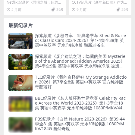
约黑帮教父落网记 Get Gotti
全4集 汉语中字 1080P 美食纪
Netflix 纪录片《恐惧之城：纽约黑
CCTV纪录片《新年新口味》作为
2023》第一季全3集 英语多国
录片
帮教父落网记 Get Gotti 202...
《2015味道》的特别节目，以独特
5 月前
29.9
9 月前
29.9
中字 无水印纯净版 1080P/M
视角和丰富内容...
KV/6.21G 纽约黑帮
最新纪录片
探索频道《废棚寻车：经典老爷车 Shed & Burie
d: Classic Cars 2024-2026》第1-4集全38集 英
语中英双字 无水印纯净版 翻新老爷车
探索频道《废弃建筑之谜：隐藏的美国 Mysterie
s of the Abandoned: Hidden America 2025》
第4季全9集 英语中英双字 无水印纯净版 被遗弃
之谜
TLC纪录片《我的奇怪癖好 My Strange Addictio
n 2026》第7季全8集 英语中英双字 官方纯净版
奇葩癖好
BBC纪录片《名人版环游世界竞赛 Celebrity Rac
e Across the World 2023-2025》第1-3季全18
集 英语中英双字 无水印纯净版 1080P/MKV/44.8
G 旅行竞赛
PBS纪录片《自然 Nature 2020-2026》第39-44
季全81集 英语中英双字 无水印纯净版 1080P/M
KV/184G 自然奇境