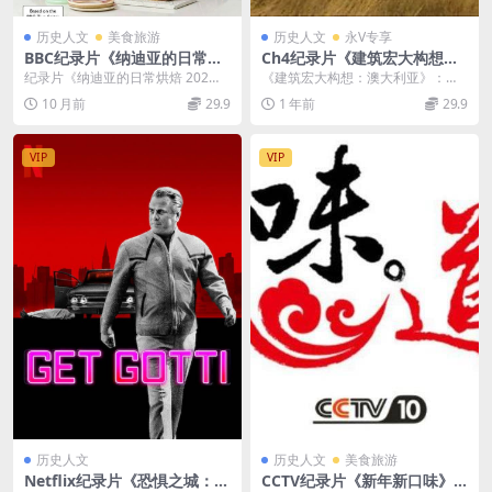
历史人文
美食旅游
历史人文
永V专享
BBC纪录片《纳迪亚的日常烘
Ch4纪录片《建筑宏大构想：
焙 Nadiya’s Everyday Bakin
澳大利亚 Grand Designs Au
纪录片《纳迪亚的日常烘焙 202
《建筑宏大构想：澳大利亚》：探
g 2022》全6集 英语中英双字
stralia 2017》全10集 英语英
2》：无压力烘焙指南，让烤箱里的
寻建筑与艺术的融合之美 在纪录片
10 月前
29.9
1 年前
29.9
1080P/MKV/6.32G 烘焙美食
字 720P/MP4/9.84GB 建筑设
香气温暖日常 B...
《建筑宏大构想：澳...
计纪录片
VIP
VIP
历史人文
历史人文
美食旅游
Netflix纪录片《恐惧之城：纽
CCTV纪录片《新年新口味》