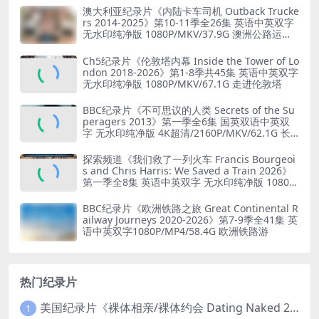
澳大利亚纪录片《内陆卡车司机 Outback Trucke
rs 2014-2025》第10-11季全26集 英语中英双字
无水印纯净版 1080P/MKV/37.9G 澳洲公路运输
业
Ch5纪录片《伦敦塔内幕 Inside the Tower of Lo
ndon 2018-2026》第1-8季共45集 英语中英双字
无水印纯净版 1080P/MKV/67.1G 走进伦敦塔
BBC纪录片《不可思议的人类 Secrets of the Su
peragers 2013》第一季全6集 国英双语中英双
字 无水印纯净版 4K超清/2160P/MKV/62.1G 长
寿的秘诀
探索频道《我们救了一列火车 Francis Bourgeoi
s and Chris Harris: We Saved a Train 2026》
第一季全8集 英语中英双字 无水印纯净版 1080P/
MKV/19.6G 火车修复
BBC纪录片《欧洲铁路之旅 Great Continental R
ailway Journeys 2020-2026》第7-9季全41集 英
语中英双字1080P/MP4/58.4G 欧洲铁路游
热门纪录片
美国纪录片《裸体相亲/裸体约会 Dating Naked 2014-2016》第1-3季全33集 英语中英双字 无水印纯净版 1080P/MKV/85.6G 裸体相亲真人秀
1