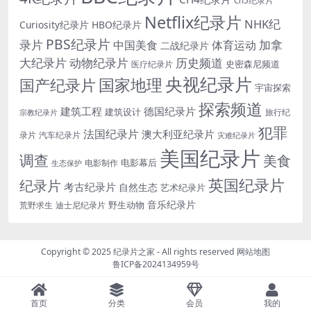
Ch5纪录片
Netflix纪录片
NHK纪
Curiosity纪录片
HBO纪录片
PBS纪录片
录片
加拿
中国美食
体育运动
二战纪录片
大纪录片
动物纪录片
历史频道
史密森尼频道
医疗纪录片
央视纪录片
国家地理
国产纪录片
宇宙探索
探索频道
建筑工程
德国纪录片
建筑设计
旅行纪
宗教纪录片
犯罪
法国纪录片
澳大利亚纪录片
录片
汽车纪录片
灾难纪录片
美国纪录片
调查
美食
电影幕后
电影制作
生态保护
英国纪录片
纪录片
考古纪录片
自然生态
艺术纪录片
音乐纪录片
野生动物
迪士尼纪录片
荒野求生
Copyright © 2025
纪录片之家
- All rights reserved
网站地图
鲁ICP备2024134959号
首页
分类
会员
我的