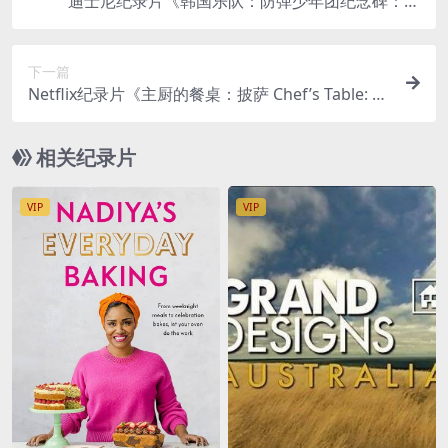
迪士尼纪录片《韩国乐队：防弹少年团纪念碑：超
越星辰 BTS Monuments: Beyond the Star 2023》
全8集 韩语中英双字 无水印纯净版 4K超清/2160P/
下一篇
MKV/26.1G
Netflix纪录片《主厨的餐桌：披萨 Chef’s Table: Pi
azza 2022》全6集 英语中字 官方纯净版 1080P/M
P4/7.48G 披萨美食
相关纪录片
VIP
VIP