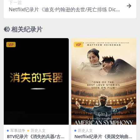
下一篇
Netflix纪录片《迪克·约翰逊的去世/死亡排练 Dick J
ohnson Is Dead 2020》英语多国中字 官方纯净版
4K/2160P/MKV/9.51G
相关纪录片
VIP
VIP
军事战争
历史人文
历史人文
BTV纪录片《消失的兵器/古代
Netflix纪录片《美国交响曲 A