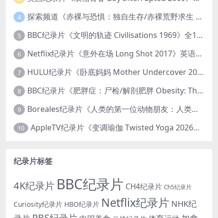
探索频道《赤裸与恐惧：独自生存/赤裸荒野求生 Naked and Afraid: Solo 2023》第一季全8集 英语中英双字 官方纯净版 高码1080P/MKV/45.4G
4
BBC纪录片《文明的轨迹 Civilisations 1969》全13集 英语中英双字 高清收藏版 1080P/MKV/64.1G 西方艺术史话
5
Netflix纪录片《意外在场 Long Shot 2017》英语中字 720P/NKV/1.06GB 美国谋杀误判案件
6
HULU纪录片《卧底妈妈 Mother Undercover 2023》全4集 英语中英双字 官方纯净版 1080P/MKV/7.6G 拯救孩子
7
BBC纪录片《肥胖症：尸检/解剖肥胖 Obesity: The Post Mortem 2016》英语中英双字 无水印纯净版 1080P/MKV/1.03G
8
Boreales纪录片《人类的第一位动物朋友：人类和狗的神奇故事 Man’s First Friend 2018》英语中英双字 1080P/MP4/1.8G 狗的神奇故事
9
AppleTV纪录片《变调瑜伽 Twisted Yoga 2026》全3集 英语中英双字 无水印纯净版 1080P/MKV/10G 瑜伽大师背后的真相
10
纪录片标签
BBC纪录片
4K纪录片
CH4纪录片
Ch5纪录片
Netflix纪录片
NHK纪
Curiosity纪录片
HBO纪录片
PBS纪录片