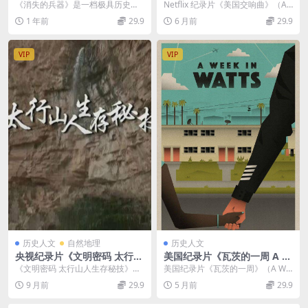
战争的兵器 The Disappeare
merican Symphony 2023》
《消失的兵器》是一档极具历史魅
Netflix 纪录片《美国交响曲》（A
d Weapons 2014》全6集 英
英语多国中字 无水印纯净版 1
力的节目，主持人卡尔凭借着对古
merican Symphony 202...
1 年前
29.9
6 月前
29.9
语中字 720P/MKV/7.19G
080P/MKV/5.58G 音乐创作
代战争的浓厚兴趣和丰...
VIP
VIP
历史人文
自然地理
历史人文
央视纪录片《文明密码 太行山
美国纪录片《瓦茨的一周 A W
人生存秘技》国语中字 1080P
eek in Watts》英语中字 720
《文明密码 太行山人生存秘技》聚
美国纪录片《瓦茨的一周》（A We
高清 太行山人文纪录片
P/MP4/1.71G 纪录片瓦茨的
焦于太行山地区，探寻生活在这片
ek in Watts）：贫民窟里的“奖学金
9 月前
29.9
5 月前
29.9
一周下载
险峻山地中人们的独...
与...